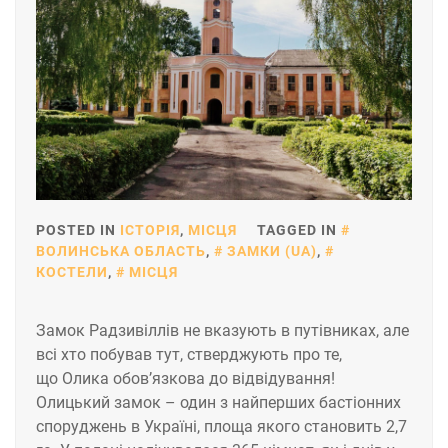
POSTED IN
ІСТОРІЯ
,
МІСЦЯ
TAGGED IN
ВОЛИНСЬКА ОБЛАСТЬ
,
ЗАМКИ (UA)
,
КОСТЕЛИ
,
МІСЦЯ
Замок Радзивіллів не вказують в путівниках, але
всі хто побував тут, стверджують про те,
що Олика обов’язкова до відвідування!
Олицький замок – один з найперших бастіонних
споруджень в Україні, площа якого становить 2,7