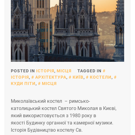
POSTED IN
ІСТОРІЯ
,
МІСЦЯ
TAGGED IN
ІСТОРІЯ
,
АРХІТЕКТУРА
,
КИЇВ
,
КОСТЕЛИ
,
КУДИ ПІТИ
,
МІСЦЯ
Миколаївський костел – римсько-
католицький костел Святого Миколая в Києві,
який використовується з 1980 року в
якості Будинку органної та камерної музики.
Історія Будівництво костелу Св.