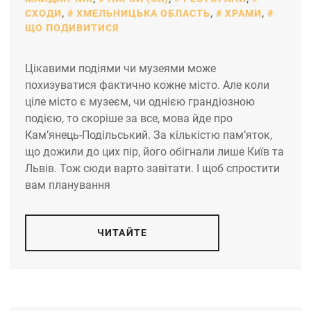
СХОДИ
,
ХМЕЛЬНИЦЬКА ОБЛАСТЬ
,
ХРАМИ
,
ЩО ПОДИВИТИСЯ
Цікавими подіями чи музеями може
похизуватися фактично кожне місто. Але коли
ціле місто є музеєм, чи однією грандіозною
подією, то скоріше за все, мова йде про
Кам’янець-Подільський. За кількістю пам’яток,
що дожили до цих пір, його обігнали лише Київ та
Львів. Тож сюди варто завітати. І щоб спростити
вам планування
ЧИТАЙТЕ