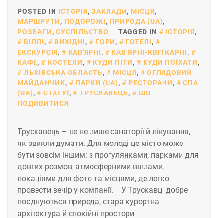
POSTED IN
ІСТОРІЯ
,
ЗАКЛАДИ
,
МІСЦЯ
,
МАРШРУТИ
,
ПОДОРОЖІ
,
ПРИРОДА (UA)
,
РОЗВАГИ
,
СУСПІЛЬСТВО
TAGGED IN
ІСТОРІЯ
,
ВІЛЛІ
,
ВИХІДНІ
,
ГОРИ
,
ГОТЕЛІ
,
ЕКСКУРСІЯ
,
КАВ'ЯРНІ
,
КАВʼЯРНІ-КВІТКАРНІ
,
КАФЕ
,
КОСТЕЛИ
,
КУДИ ПІТИ
,
КУДИ ПОЇХАТИ
,
ЛЬВІВСЬКА ОБЛАСТЬ
,
МІСЦЯ
,
ОГЛЯДОВИЙ
МАЙДАНЧИК
,
ПАРКИ (UA)
,
РЕСТОРАНИ
,
СПА
(UA)
,
СТАТУЇ
,
ТРУСКАВЕЦЬ
,
ЩО
ПОДИВИТИСЯ
Трускавець – це не лише санаторії й лікування,
як звикли думати. Для молоді це місто може
бути зовсім іншим: з прогулянками, парками для
довгих розмов, атмосферними віллами,
локаціями для фото та місцями, де легко
провести вечір у компанії. У Трускавці добре
поєднуються природа, стара курортна
архітектура й спокійні простори