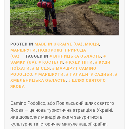
POSTED IN
MADE IN UKRAINE (UA)
,
МІСЦЯ
,
МАРШРУТИ
,
ПОДОРОЖІ
,
ПРИРОДА
(UA)
TAGGED IN
ВІННИЦЬКА ОБЛАСТЬ
,
ЗАМКИ (UA)
,
КОСТЕЛИ
,
КУДИ ПІТИ
,
КУДИ
ПОЇХАТИ
,
МІСЦЯ
,
МАРШРУТ CAMINO
PODOLICO
,
МАРШРУТИ
,
ПАЛАЦИ
,
САДИБИ
,
ХМЕЛЬНИЦЬКА ОБЛАСТЬ
,
ШЛЯХ СВЯТОГО
ЯКОВА
Camino Podolico, або Подільський шлях святого
Якова — це нова туристична атракція в Україні,
яка дозволяє мандрівникам зануритися в
культурне та історичне минуле нашої країни.