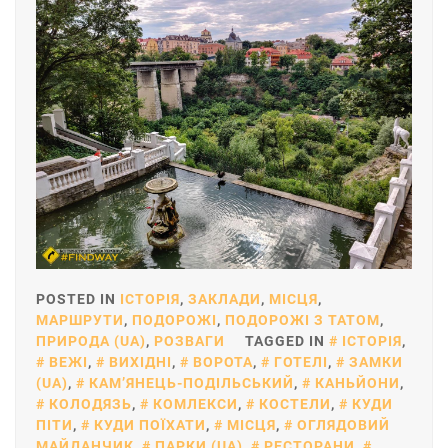
POSTED IN
ІСТОРІЯ
,
ЗАКЛАДИ
,
МІСЦЯ
,
МАРШРУТИ
,
ПОДОРОЖІ
,
ПОДОРОЖІ З ТАТОМ
,
ПРИРОДА (UA)
,
РОЗВАГИ
TAGGED IN
ІСТОРІЯ
,
ВЕЖІ
,
ВИХІДНІ
,
ВОРОТА
,
ГОТЕЛІ
,
ЗАМКИ
(UA)
,
КАМ’ЯНЕЦЬ-ПОДІЛЬСЬКИЙ
,
КАНЬЙОНИ
,
КОЛОДЯЗЬ
,
КОМЛЕКСИ
,
КОСТЕЛИ
,
КУДИ
ПІТИ
,
КУДИ ПОЇХАТИ
,
МІСЦЯ
,
ОГЛЯДОВИЙ
МАЙДАНЧИК
,
ПАРКИ (UA)
,
РЕСТОРАНИ
,