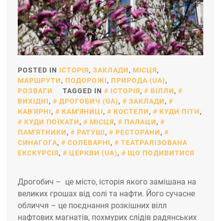
POSTED IN
ІСТОРІЯ
,
ЗАКЛАДИ
,
МІСЦЯ
,
МАРШРУТИ
,
ПОДОРОЖІ
,
ПРИРОДА (UA)
,
РОЗВАГИ
TAGGED IN
ІСТОРІЯ
,
ВІЛЛИ
,
ВИХІДНІ
,
ДРОГОБИЧ (UA)
,
ЗАКЛАДИ
,
КАВ'ЯРНІ
,
КАМ'ЯНИЦІ
,
КОСТЕЛИ
,
КУДИ ПІТИ
,
КУДИ ПОЇХАТИ
,
МІСЦЯ
,
ПАЛАЦИ
,
ПАМ'ЯТНИКИ
,
РАТУШІ
,
РЕСТОРАНИ
,
СИНАГОГА
,
СОЛЕВАРНІ
,
ТЕАТРАЛІЗОВАНА
ЕКСКУРСІЯ
,
ЦЕРКВИ (UA)
,
ЩО ПОДИВИТИСЯ
Дрогобич – це місто, історія якого замішана на
великих грошах від солі та нафти. Його сучасне
обличчя – це поєднання розкішних вілл
нафтових магнатів, похмурих слідів радянських