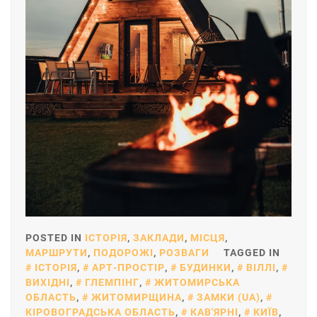
POSTED IN
ІСТОРІЯ
,
ЗАКЛАДИ
,
МІСЦЯ
,
МАРШРУТИ
,
ПОДОРОЖІ
,
РОЗВАГИ
TAGGED IN
ІСТОРІЯ
,
АРТ-ПРОСТІР
,
БУДИНКИ
,
ВІЛЛІ
,
ВИХІДНІ
,
ГЛЕМПІНГ
,
ЖИТОМИРСЬКА
ОБЛАСТЬ
,
ЖИТОМИРЩИНА
,
ЗАМКИ (UA)
,
КІРОВОГРАДСЬКА ОБЛАСТЬ
,
КАВ'ЯРНІ
,
КИЇВ
,