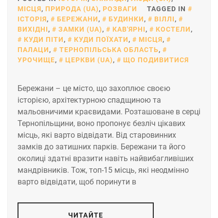
МІСЦЯ
,
ПРИРОДА (UA)
,
РОЗВАГИ
TAGGED IN
ІСТОРІЯ
,
БЕРЕЖАНИ
,
БУДИНКИ
,
ВІЛЛІ
,
ВИХІДНІ
,
ЗАМКИ (UA)
,
КАВ'ЯРНІ
,
КОСТЕЛИ
,
КУДИ ПІТИ
,
КУДИ ПОЇХАТИ
,
МІСЦЯ
,
ПАЛАЦИ
,
ТЕРНОПІЛЬСЬКА ОБЛАСТЬ
,
УРОЧИЩЕ
,
ЦЕРКВИ (UA)
,
ЩО ПОДИВИТИСЯ
Бережани – це місто, що захоплює своєю
історією, архітектурною спадщиною та
мальовничими краєвидами. Розташоване в серці
Тернопільщини, воно пропонує безліч цікавих
місць, які варто відвідати. Від старовинних
замків до затишних парків. Бережани та його
околиці здатні вразити навіть найвибагливіших
мандрівників. Тож, топ-15 місць, які неодмінно
варто відвідати, щоб поринути в
ЧИТАЙТЕ