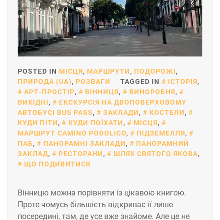
POSTED IN
МІСЦЯ
,
МАРШРУТИ
,
ПОДОРОЖІ
,
ПРИРОДА (UA)
,
РОЗВАГИ
TAGGED IN
ІСТОРІЯ
,
АРТ-ПРОСТІР
,
ВІННИЦЯ
,
ВИНОРОБНЯ
,
ВИХІДНІ
,
ЕКСКУРСІЯ НА ДВОПОВЕРХОВОМУ
АВТОБУСІ BUS PASS
,
ЗАКЛАДИ
,
КОСТЕЛИ
,
КУДИ ПІТИ
,
КУДИ ПОЇХАТИ
,
МІСЦЯ
,
МАРШРУТ CAMINO PODOLICO
,
ПІДЗЕМЕЛЛЯ
,
ПАБ
,
ПАНОРАМНІ ЗАКЛАДИ
,
ПАНОРАМНИЙ
ЗАКЛАД
,
РЕСТОРАНИ
,
ШЛЯХ СВЯТОГО ЯКОВА
,
ЩО ПОДИВИТИСЯ
Вінницю можна порівняти із цікавою книгою.
Проте чомусь більшість відкриває її лише
посередині, там, де усе вже знайоме. Але це не