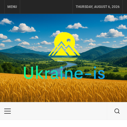
Skip
MENU
THURSDAY, AUGUST 6, 2026
to
content
UKRAINE-IS
ПОДОРОЖI ПО УКРАЇНІ
Primary
Menu