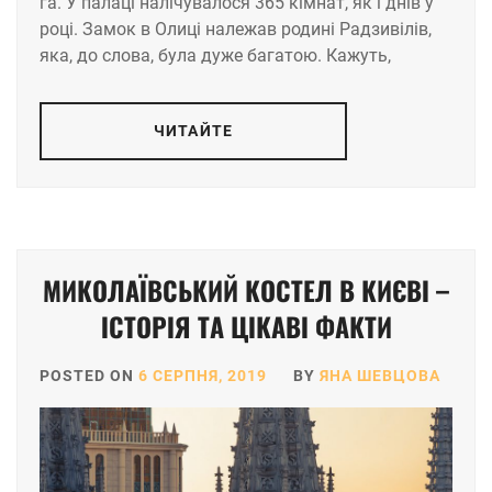
га. У палаці налічувалося 365 кімнат, як і днів у
році. Замок в Олиці належав родині Радзивілів,
яка, до слова, була дуже багатою. Кажуть,
ЧИТАЙТЕ
МИКОЛАЇВСЬКИЙ КОСТЕЛ В КИЄВІ –
ІСТОРІЯ ТА ЦІКАВІ ФАКТИ
POSTED ON
6 СЕРПНЯ, 2019
BY
ЯНА ШЕВЦОВА