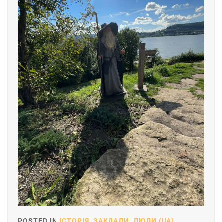
POSTED IN
ІСТОРІЯ
,
ЗАКЛАДИ
,
ЛЮДИ (UA)
,