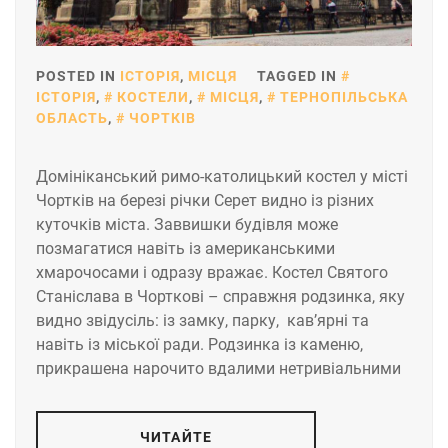
POSTED IN
ІСТОРІЯ
,
МІСЦЯ
TAGGED IN
ІСТОРІЯ
,
КОСТЕЛИ
,
МІСЦЯ
,
ТЕРНОПІЛЬСЬКА
ОБЛАСТЬ
,
ЧОРТКІВ
Домініканський римо-католицький костел у місті
Чортків на березі річки Серет видно із різних
куточків міста. Заввишки будівля може
позмагатися навіть із американськими
хмарочосами і одразу вражає. Костел Святого
Станіслава в Чорткові – справжня родзинка, яку
видно звідусіль: із замку, парку, кав’ярні та
навіть із міської ради. Родзинка із каменю,
прикрашена нарочито вдалими нетривіальними
ЧИТАЙТЕ