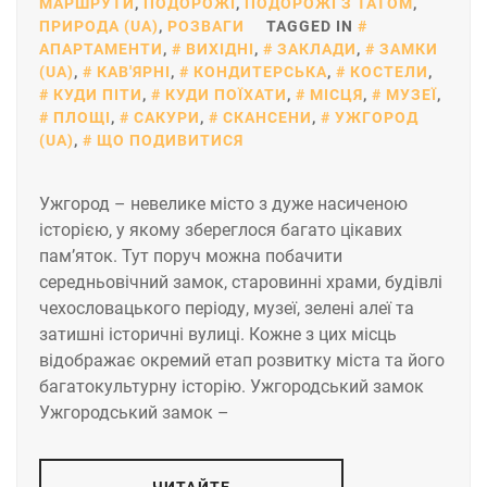
МАРШРУТИ
,
ПОДОРОЖІ
,
ПОДОРОЖІ З ТАТОМ
,
ПРИРОДА (UA)
,
РОЗВАГИ
TAGGED IN
АПАРТАМЕНТИ
,
ВИХІДНІ
,
ЗАКЛАДИ
,
ЗАМКИ
(UA)
,
КАВ'ЯРНІ
,
КОНДИТЕРСЬКА
,
КОСТЕЛИ
,
КУДИ ПІТИ
,
КУДИ ПОЇХАТИ
,
МІСЦЯ
,
МУЗЕЇ
,
ПЛОЩІ
,
САКУРИ
,
СКАНСЕНИ
,
УЖГОРОД
(UA)
,
ЩО ПОДИВИТИСЯ
Ужгород – невелике місто з дуже насиченою
історією, у якому збереглося багато цікавих
пам’яток. Тут поруч можна побачити
середньовічний замок, старовинні храми, будівлі
чехословацького періоду, музеї, зелені алеї та
затишні історичні вулиці. Кожне з цих місць
відображає окремий етап розвитку міста та його
багатокультурну історію. Ужгородський замок
Ужгородський замок –