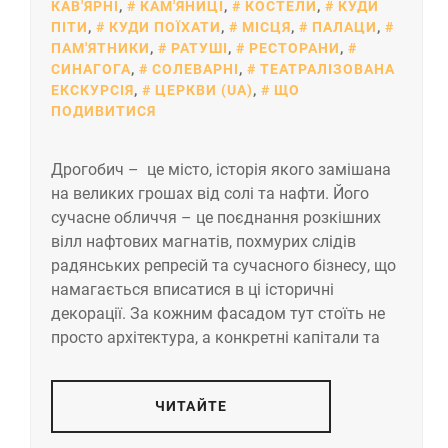
КАВ'ЯРНІ
,
КАМ'ЯНИЦІ
,
КОСТЕЛИ
,
КУДИ
ПІТИ
,
КУДИ ПОЇХАТИ
,
МІСЦЯ
,
ПАЛАЦИ
,
ПАМ'ЯТНИКИ
,
РАТУШІ
,
РЕСТОРАНИ
,
СИНАГОГА
,
СОЛЕВАРНІ
,
ТЕАТРАЛІЗОВАНА
ЕКСКУРСІЯ
,
ЦЕРКВИ (UA)
,
ЩО
ПОДИВИТИСЯ
Дрогобич – це місто, історія якого замішана
на великих грошах від солі та нафти. Його
сучасне обличчя – це поєднання розкішних
вілл нафтових магнатів, похмурих слідів
радянських репресій та сучасного бізнесу, що
намагається вписатися в ці історичні
декорації. За кожним фасадом тут стоїть не
просто архітектура, а конкретні капітали та
ЧИТАЙТЕ