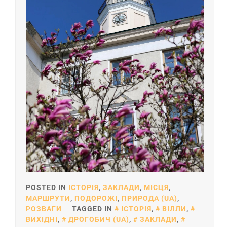
POSTED IN
ІСТОРІЯ
,
ЗАКЛАДИ
,
МІСЦЯ
,
МАРШРУТИ
,
ПОДОРОЖІ
,
ПРИРОДА (UA)
,
РОЗВАГИ
TAGGED IN
ІСТОРІЯ
,
ВІЛЛИ
,
ВИХІДНІ
,
ДРОГОБИЧ (UA)
,
ЗАКЛАДИ
,