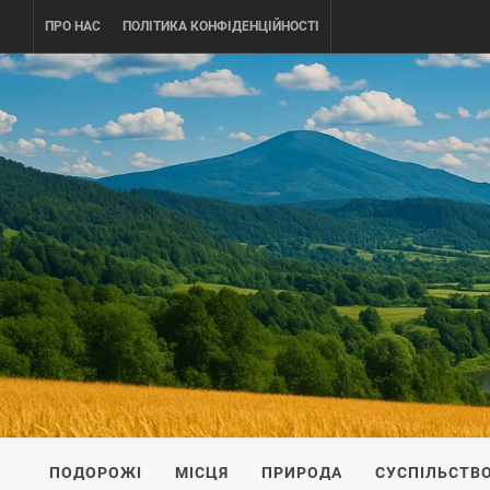
Skip
ПРО НАС
ПОЛІТИКА КОНФІДЕНЦІЙНОСТІ
to
content
UKRAINE-
ПОДОРОЖI ПО УКРАЇНІ
ПОДОРОЖІ
МІСЦЯ
ПРИРОДА
СУСПІЛЬСТВ