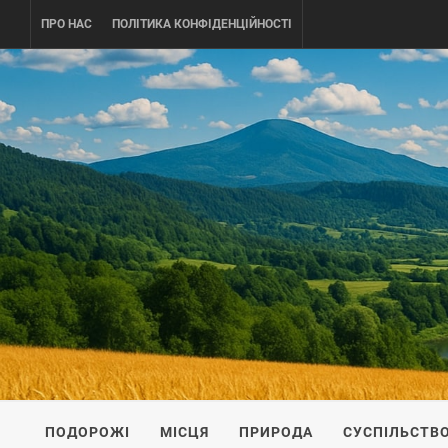
Skip
ПРО НАС
ПОЛІТИКА КОНФІДЕНЦІЙНОСТІ
to
content
UKRAINE-
ПОДОРОЖI ПО УКРАЇНІ
ПОДОРОЖІ
МІСЦЯ
ПРИРОДА
СУСПІЛЬСТВ