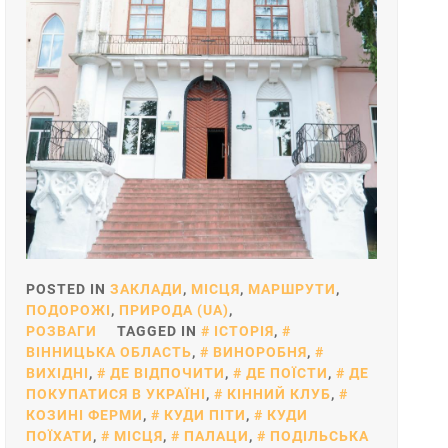
POSTED IN
ЗАКЛАДИ
,
МІСЦЯ
,
МАРШРУТИ
,
ПОДОРОЖІ
,
ПРИРОДА (UA)
,
РОЗВАГИ
TAGGED IN
ІСТОРІЯ
,
ВІННИЦЬКА ОБЛАСТЬ
,
ВИНОРОБНЯ
,
ВИХІДНІ
,
ДЕ ВІДПОЧИТИ
,
ДЕ ПОЇСТИ
,
ДЕ
ПОКУПАТИСЯ В УКРАЇНІ
,
КІННИЙ КЛУБ
,
КОЗИНІ ФЕРМИ
,
КУДИ ПІТИ
,
КУДИ
ПОЇХАТИ
,
МІСЦЯ
,
ПАЛАЦИ
,
ПОДІЛЬСЬКА