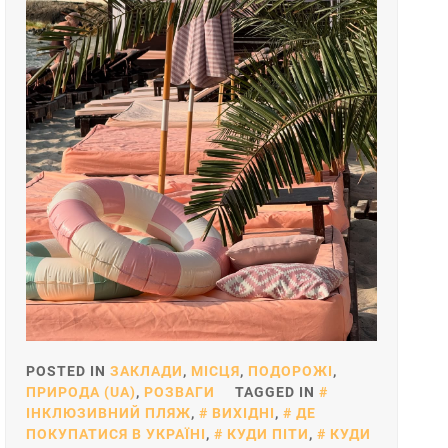
POSTED IN
ЗАКЛАДИ
,
МІСЦЯ
,
ПОДОРОЖІ
,
ПРИРОДА (UA)
,
РОЗВАГИ
TAGGED IN
ІНКЛЮЗИВНИЙ ПЛЯЖ
,
ВИХІДНІ
,
ДЕ
ПОКУПАТИСЯ В УКРАЇНІ
,
КУДИ ПІТИ
,
КУДИ