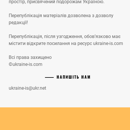
простір, присвячений подорожам Україною.
Перепублікація матеріалів дозволена з дозволу
редакції!
Перепублікація, після узгодження, обов’язково має
містити відкрите посилання на ресурс ukraine-is.com
Всі права захищено
©ukraine-is.com
НАПИШІТЬ НАМ
ukraine-is@ukr.net