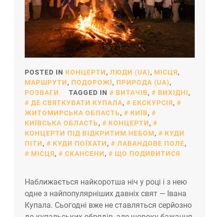
POSTED IN
КОНЦЕРТИ
,
ЛЮДИ (UA)
,
МІСЦЯ
,
МАРШРУТИ
,
ПОДОРОЖІ
,
ПРИРОДА (UA)
,
РОЗВАГИ
TAGGED IN
ВИТАЧІВ
,
ВИХІДНІ
,
ДЕ СВЯТКУВАТИ КУПАЛА
,
ЕКСКУРСІЯ
,
ЖИТОМИРСЬКА ОБЛАСТЬ
,
КИЇВ
,
КИЇВСЬКА ОБЛАСТЬ
,
КОНЦЕРТИ
,
КОНЦЕРТИ ПІД ВІДКРИТИМ НЕБОМ
,
КУДИ
ПІТИ
,
КУДИ ПОЇХАТИ
,
ЛАВАНДОВЕ ПОЛЕ
,
МІСЦЯ
,
СКАНСЕНИ
,
ЩО ПОДИВИТИСЯ
Наближається найкоротша ніч у році і з нею
одне з найпопулярніших давніх свят — Івана
Купала. Сьогодні вже не ставляться серйозно
до купальських обрядів, але щороку бажання