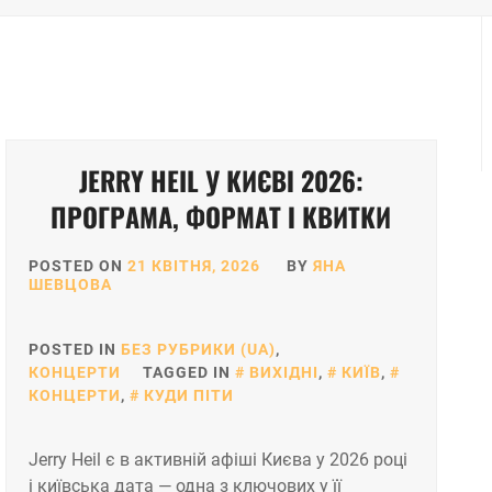
JERRY HEIL У КИЄВІ 2026:
ПРОГРАМА, ФОРМАТ І КВИТКИ
POSTED ON
21 КВІТНЯ, 2026
BY
ЯНА
ШЕВЦОВА
POSTED IN
БЕЗ РУБРИКИ (UA)
,
КОНЦЕРТИ
TAGGED IN
ВИХІДНІ
,
КИЇВ
,
КОНЦЕРТИ
,
КУДИ ПІТИ
Jerry Heil є в активній афіші Києва у 2026 році
і київська дата — одна з ключових у її