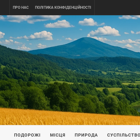
Skip
ПРО НАС
ПОЛІТИКА КОНФІДЕНЦІЙНОСТІ
to
content
UKRAINE-
ПОДОРОЖI ПО УКРАЇНІ
ПОДОРОЖІ
МІСЦЯ
ПРИРОДА
СУСПІЛЬСТВ