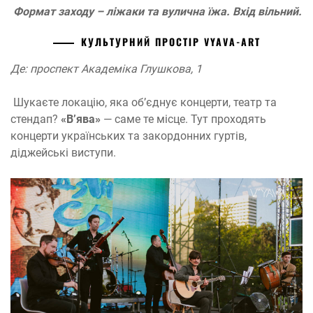
Формат заходу – ліжаки та вулична їжа. Вхід вільний.
КУЛЬТУРНИЙ ПРОСТІР VYAVA-ART
Де: проспект Академіка Глушкова, 1
Шукаєте локацію, яка обʼєднує концерти, театр та
стендап?
«Вʼява»
— саме те місце. Тут проходять
концерти українських та закордонних гуртів,
діджейські виступи.