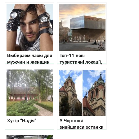
романтичної
закладів Львова
подорожі удвох
Выбираем часы для
Топ-11 нові
мужчин и женщин
туристичні локації,
які відкрили свої
двері у 2023 році в
Україні
Хутір “Надія”
У Чорткові
знайшлися останки
розстріляних під час