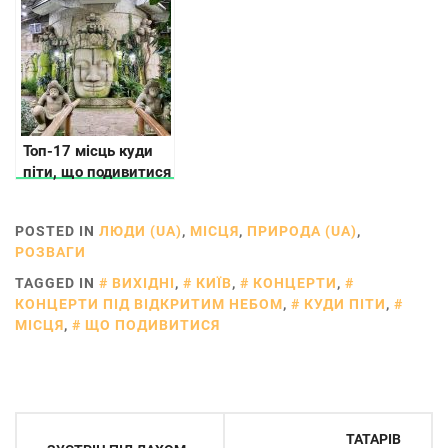
Другої Світової
вояків ОУН
Топ-17 місць куди
піти, що подивитися
в Черкасах
POSTED IN
ЛЮДИ (UA)
,
МІСЦЯ
,
ПРИРОДА (UA)
,
РОЗВАГИ
TAGGED IN
ВИХІДНІ
,
КИЇВ
,
КОНЦЕРТИ
,
КОНЦЕРТИ ПІД ВІДКРИТИМ НЕБОМ
,
КУДИ ПІТИ
,
МІСЦЯ
,
ЩО ПОДИВИТИСЯ
Навігація
ТАТАРІВ