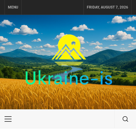
Skip
MENU
FRIDAY, AUGUST 7, 2026
to
content
UKRAINE-IS
ПОДОРОЖI ПО УКРАЇНІ
Primary
Menu