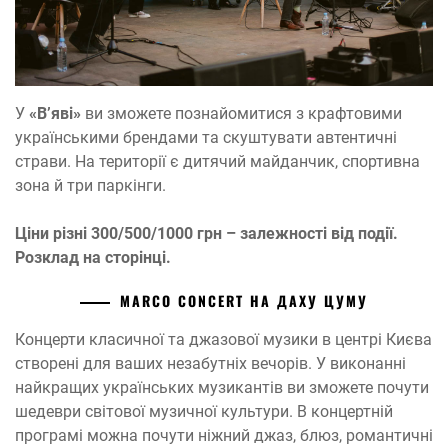
У
«Вʼяві»
ви зможете познайомитися з крафтовими
українськими брендами та скуштувати автентичні
страви. На території є дитячий майданчик, спортивна
зона й три паркінги.
Ціни різні 300/500/1000 грн – залежності від події.
Розклад на сторінці.
MARCO CONCERT НА ДАХУ ЦУМУ
Концерти класичної та джазової музики в центрі Києва
створені для ваших незабутніх вечорів. У виконанні
найкращих українських музикантів ви зможете почути
шедеври світової музичної культури. В концертній
програмі можна почути ніжний джаз, блюз, романтичні