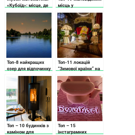
«Кубоїд»: місце, де
місць у
числа оживають
Житомирській
області: що
подивитися, куди
поїхати
Топ-8 найкращих
Топ-11 локацій
озер для відпочинку
“Зимової країни” на
в Рівненській
ВДНГ
області
Топ – 10 будинків з
Топ – 15
каміном для
інстаграмних