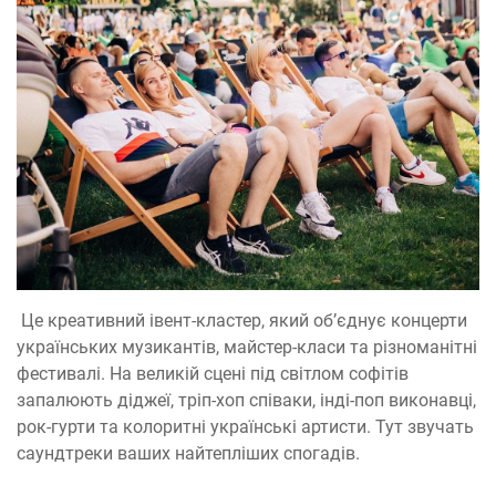
Це креативний івент-кластер, який обʼєднує концерти
українських музикантів, майстер-класи та різноманітні
фестивалі. На великій сцені під світлом софітів
запалюють діджеї, тріп-хоп співаки, інді-поп виконавці,
рок-гурти та колоритні українські артисти. Тут звучать
саундтреки ваших найтепліших спогадів.