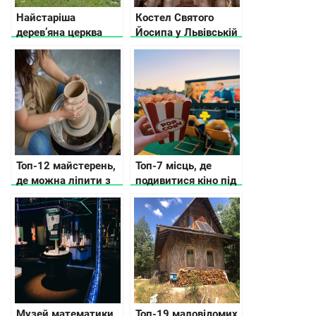
Найстаріша
Костел Святого
дерев’яна церква
Йосипа у Львівській
Кіровоградщини
області
Топ-12 майстерень,
Топ-7 місць, де
де можна ліпити з
подивитися кіно під
глини в Києві
відкритим небом в
Києві
Музей математики
Топ-19 маловідомих