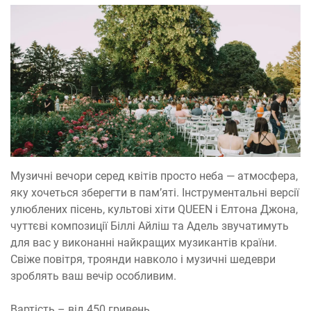
Музичні вечори серед квітів просто неба — атмосфера,
яку хочеться зберегти в пам’яті. Інструментальні версії
улюблених пісень, культові хіти QUEEN і Елтона Джона,
чуттєві композиції Біллі Айліш та Адель звучатимуть
для вас у виконанні найкращих музикантів країни.
Свіже повітря, троянди навколо і музичні шедеври
зроблять ваш вечір особливим.
Вартість – від 450 гривень