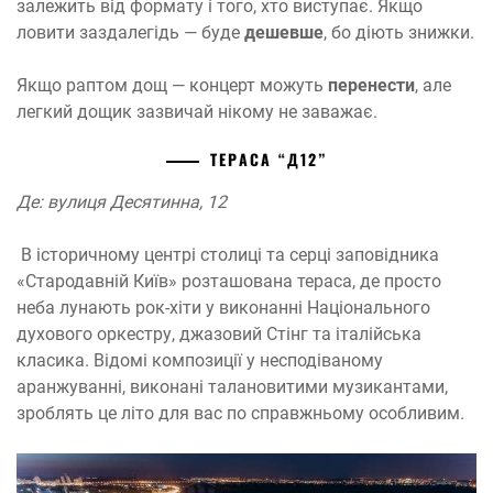
залежить від формату і того, хто виступає. Якщо
ловити заздалегідь — буде
дешевше
, бо діють знижки.
Якщо раптом дощ — концерт можуть
перенести
, але
легкий дощик зазвичай нікому не заважає.
ТЕРАСА “Д12”
Де: вулиця Десятинна, 12
В історичному центрі столиці та серці заповідника
«Стародавній Київ» розташована тераса, де просто
неба лунають рок-хіти у виконанні Національного
духового оркестру, джазовий Стінг та італійська
класика. Відомі композиції у несподіваному
аранжуванні, виконані талановитими музикантами,
зроблять це літо для вас по справжньому особливим.