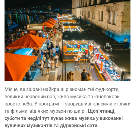
Місце, де зібрані найкращі різноманітні фуд-корти,
великий червоний бар, жива музика та кінопокази
просто неба. У програмі — зворушливі класичні стрічки
та фільми, від яких мурахи по шкірі.
Щопʼятниці,
суботи та неділі тут лунає жива музика у виконанні
вуличних музикантів та діджейські сети.