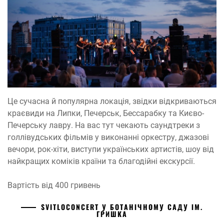
Це сучасна й популярна локація, звідки відкриваються
краєвиди на Липки, Печерськ, Бессарабку та Києво-
Печерську лавру. На вас тут чекають саундтреки з
голлівудських фільмів у виконанні оркестру, джазові
вечори, рок-хіти, виступи українських артистів, шоу від
найкращих коміків країни та благодійні екскурсії.
Вартість від 400 гривень
SVITLOCONCERT У БОТАНІЧНОМУ САДУ ІМ.
ГРИШКА