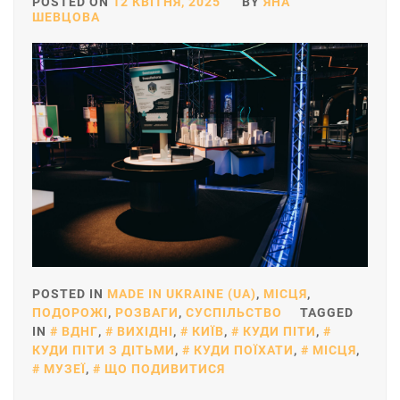
POSTED ON
12 КВІТНЯ, 2025
BY
ЯНА
ШЕВЦОВА
POSTED IN
MADE IN UKRAINE (UA)
,
МІСЦЯ
,
ПОДОРОЖІ
,
РОЗВАГИ
,
СУСПІЛЬСТВО
TAGGED
IN
ВДНГ
,
ВИХІДНІ
,
КИЇВ
,
КУДИ ПІТИ
,
КУДИ ПІТИ З ДІТЬМИ
,
КУДИ ПОЇХАТИ
,
МІСЦЯ
,
МУЗЕЇ
,
ЩО ПОДИВИТИСЯ