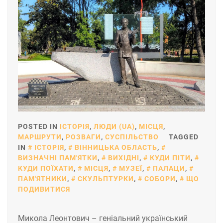
POSTED IN
ІСТОРІЯ
,
ЛЮДИ (UA)
,
МІСЦЯ
,
МАРШРУТИ
,
РОЗВАГИ
,
СУСПІЛЬСТВО
TAGGED
IN
ІСТОРІЯ
,
ВІННИЦЬКА ОБЛАСТЬ
,
ВИЗНАЧНІ ПАМ'ЯТКИ
,
ВИХІДНІ
,
КУДИ ПІТИ
,
КУДИ ПОЇХАТИ
,
МІСЦЯ
,
МУЗЕЇ
,
ПАЛАЦИ
,
ПАМ'ЯТНИКИ
,
СКУЛЬПТУРКИ
,
СОБОРИ
,
ЩО
ПОДИВИТИСЯ
Микола Леонтович – геніальний український