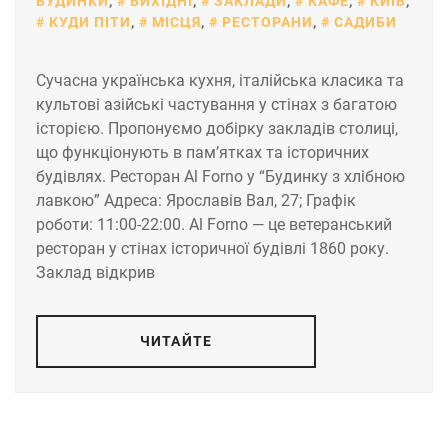
БУДИНКИ
,
ВИХІДНІ
,
ЗАКЛАДИ
,
КАФЕ
,
КИЇВ
,
КУДИ ПІТИ
,
МІСЦЯ
,
РЕСТОРАНИ
,
САДИБИ
Сучасна українська кухня, італійська класика та
культові азійські частування у стінах з багатою
історією. Пропонуємо добірку закладів столиці,
що функціонують в пам’ятках та історичних
будівлях. Ресторан Al Forno у “Будинку з хлібною
лавкою” Адреса: Ярославів Вал, 27; Графік
роботи: 11:00-22:00. Al Forno — це ветеранський
ресторан у стінах історичної будівлі 1860 року.
Заклад відкрив
ЧИТАЙТЕ