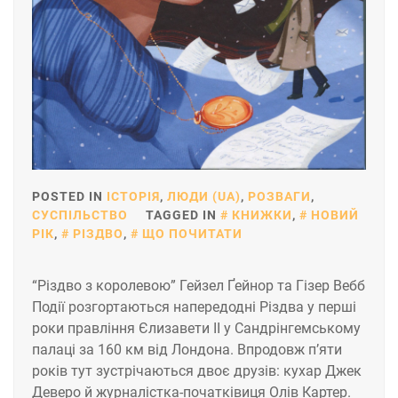
POSTED IN
ІСТОРІЯ
,
ЛЮДИ (UA)
,
РОЗВАГИ
,
СУСПІЛЬСТВО
TAGGED IN
КНИЖКИ
,
НОВИЙ
РІК
,
РІЗДВО
,
ЩО ПОЧИТАТИ
“Різдво з королевою” Гейзел Ґейнор та Гізер Вебб
Події розгортаються напередодні Різдва у перші
роки правління Єлизавети ІІ у Сандрінгемському
палаці за 160 км від Лондона. Впродовж п’яти
років тут зустрічаються двоє друзів: кухар Джек
Деверо й журналістка-початківиця Олів Картер.