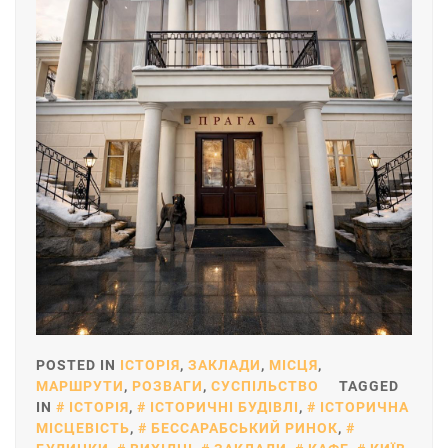
POSTED IN
ІСТОРІЯ
,
ЗАКЛАДИ
,
МІСЦЯ
,
МАРШРУТИ
,
РОЗВАГИ
,
СУСПІЛЬСТВО
TAGGED
IN
ІСТОРІЯ
,
ІСТОРИЧНІ БУДІВЛІ
,
ІСТОРИЧНА
МІСЦЕВІСТЬ
,
БЕССАРАБСЬКИЙ РИНОК
,