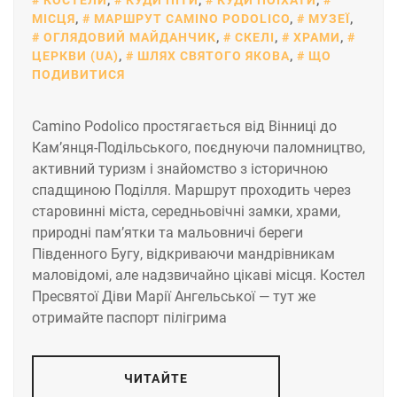
КОСТЕЛИ
,
КУДИ ПІТИ
,
КУДИ ПОЇХАТИ
,
МІСЦЯ
,
МАРШРУТ CAMINO PODOLICO
,
МУЗЕЇ
,
ОГЛЯДОВИЙ МАЙДАНЧИК
,
СКЕЛІ
,
ХРАМИ
,
ЦЕРКВИ (UA)
,
ШЛЯХ СВЯТОГО ЯКОВА
,
ЩО
ПОДИВИТИСЯ
Camino Podolico простягається від Вінниці до
Кам’янця-Подільського, поєднуючи паломництво,
активний туризм і знайомство з історичною
спадщиною Поділля. Маршрут проходить через
старовинні міста, середньовічні замки, храми,
природні пам’ятки та мальовничі береги
Південного Бугу, відкриваючи мандрівникам
маловідомі, але надзвичайно цікаві місця. Костел
Пресвятої Діви Марії Ангельської — тут же
отримайте паспорт пілігрима
ЧИТАЙТЕ