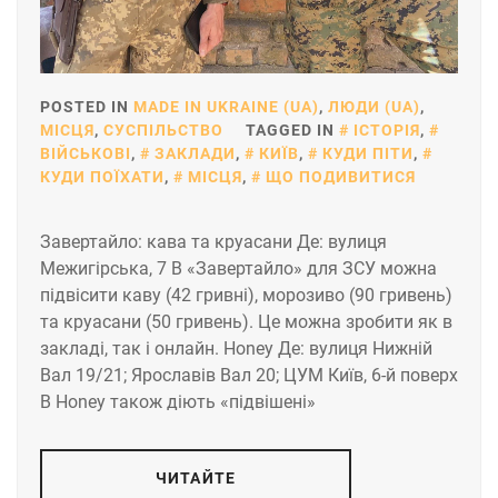
POSTED IN
MADE IN UKRAINE (UA)
,
ЛЮДИ (UA)
,
МІСЦЯ
,
СУСПІЛЬСТВО
TAGGED IN
ІСТОРІЯ
,
ВІЙСЬКОВІ
,
ЗАКЛАДИ
,
КИЇВ
,
КУДИ ПІТИ
,
КУДИ ПОЇХАТИ
,
МІСЦЯ
,
ЩО ПОДИВИТИСЯ
Завертайло: кава та круасани Де: вулиця
Межигірська, 7 В «Завертайло» для ЗСУ можна
підвісити каву (42 гривні), морозиво (90 гривень)
та круасани (50 гривень). Це можна зробити як в
закладі, так і онлайн. Honey Де: вулиця Нижній
Вал 19/21; Ярославів Вал 20; ЦУМ Київ, 6-й поверх
В Honey також діють «підвішені»
ЧИТАЙТЕ