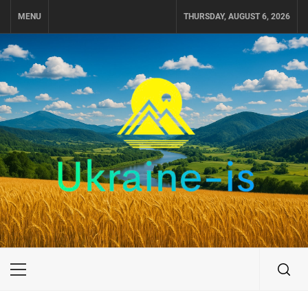
Skip
MENU
THURSDAY, AUGUST 6, 2026
to
content
UKRAINE-IS
ПОДОРОЖI ПО УКРАЇНІ
Primary
Menu