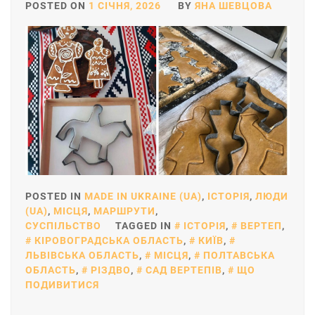
POSTED ON
1 СІЧНЯ, 2026
BY
ЯНА ШЕВЦОВА
POSTED IN
MADE IN UKRAINE (UA)
,
ІСТОРІЯ
,
ЛЮДИ
(UA)
,
МІСЦЯ
,
МАРШРУТИ
,
СУСПІЛЬСТВО
TAGGED IN
ІСТОРІЯ
,
ВЕРТЕП
,
КІРОВОГРАДСЬКА ОБЛАСТЬ
,
КИЇВ
,
ЛЬВІВСЬКА ОБЛАСТЬ
,
МІСЦЯ
,
ПОЛТАВСЬКА
ОБЛАСТЬ
,
РІЗДВО
,
САД ВЕРТЕПІВ
,
ЩО
ПОДИВИТИСЯ