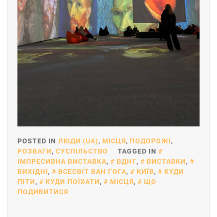
POSTED IN
ЛЮДИ (UA)
,
МІСЦЯ
,
ПОДОРОЖІ
,
РОЗВАГИ
,
СУСПІЛЬСТВО
TAGGED IN
ІМПРЕСИВНА ВИСТАВКА
,
ВДНГ
,
ВИСТАВКИ
,
ВИХІДНІ
,
ВСЕСВІТ ВАН ГОГА
,
КИЇВ
,
КУДИ
ПІТИ
,
КУДИ ПОЇХАТИ
,
МІСЦЯ
,
ЩО
ПОДИВИТИСЯ