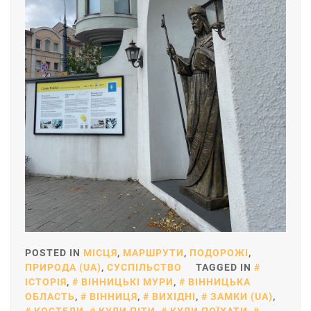
POSTED IN
МІСЦЯ
,
МАРШРУТИ
,
ПОДОРОЖІ
,
ПРИРОДА (UA)
,
СУСПІЛЬСТВО
TAGGED IN
ІСТОРІЯ
,
ВІННИЦЬКІ МУРИ
,
ВІННИЦЬКА
ОБЛАСТЬ
,
ВІННИЦЯ
,
ВИХІДНІ
,
ЗАМКИ (UA)
,