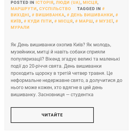
POSTED IN
ІСТОРІЯ
,
ЛЮДИ (UA)
,
МІСЦЯ
,
МАРШРУТИ
,
СУСПІЛЬСТВО
TAGGED IN
ВИХІДНІ
,
ВИШИВАНКА
,
ДЕНЬ ВИШИВАНКИ
,
КИЇВ
,
КУДИ ПІТИ
,
МІСЦЯ
,
МАРШ
,
МУЗЕЇ
,
МУРАЛИ
Як День вишиванки охопив Київ? Як молодь,
музейники, митці й навіть собаки сприяли
популяризації? Вікенд згадує великі та маленькі
події до 20-річчя свята. День вишиванки
проходить щороку в третій четвер травня. Це
неформальне недержавне свято, а долучитися до
нього може кожен, хто вдягне в цей день
вишиванку. Засновниця — студентка
ЧИТАЙТЕ