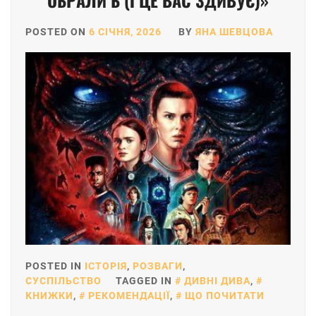
ОБРАЛИ Б (І ЦЕ ВАС ЗДИВУЄ)»
POSTED ON
6 СІЧНЯ, 2026
BY
ЯНА ШЕВЦОВА
POSTED IN
ІСТОРІЯ
,
РОЗВАГИ
,
СУСПІЛЬСТВО
TAGGED IN
ДИВНІ ДИВА
,
КНИЖКИ
,
РЕКОМЕНДАЦІЇ
,
ЩО ПОЧИТАТИ