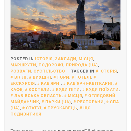
POSTED IN
ІСТОРІЯ
,
ЗАКЛАДИ
,
МІСЦЯ
,
МАРШРУТИ
,
ПОДОРОЖІ
,
ПРИРОДА (UA)
,
РОЗВАГИ
,
СУСПІЛЬСТВО
TAGGED IN
ІСТОРІЯ
,
ВІЛЛІ
,
ВИХІДНІ
,
ГОРИ
,
ГОТЕЛІ
,
ЕКСКУРСІЯ
,
КАВ'ЯРНІ
,
КАВʼЯРНІ-КВІТКАРНІ
,
КАФЕ
,
КОСТЕЛИ
,
КУДИ ПІТИ
,
КУДИ ПОЇХАТИ
,
ЛЬВІВСЬКА ОБЛАСТЬ
,
МІСЦЯ
,
ОГЛЯДОВИЙ
МАЙДАНЧИК
,
ПАРКИ (UA)
,
РЕСТОРАНИ
,
СПА
(UA)
,
СТАТУЇ
,
ТРУСКАВЕЦЬ
,
ЩО
ПОДИВИТИСЯ