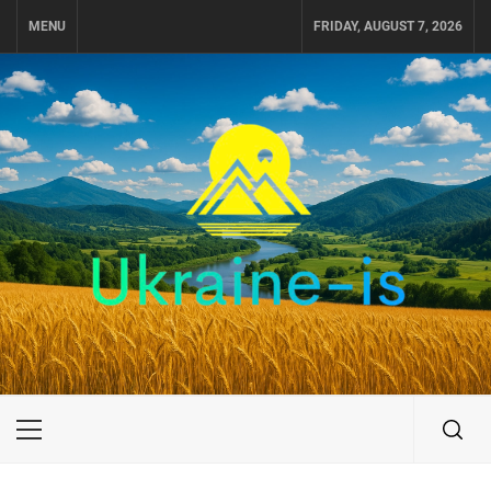
Skip
MENU
FRIDAY, AUGUST 7, 2026
to
content
UKRAINE-IS
ПОДОРОЖI ПО УКРАЇНІ
Primary
Menu