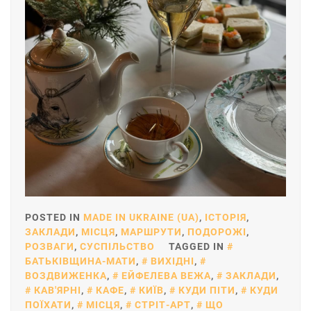
POSTED IN
MADE IN UKRAINE (UA)
,
ІСТОРІЯ
,
ЗАКЛАДИ
,
МІСЦЯ
,
МАРШРУТИ
,
ПОДОРОЖІ
,
РОЗВАГИ
,
СУСПІЛЬСТВО
TAGGED IN
БАТЬКІВЩИНА-МАТИ
,
ВИХІДНІ
,
ВОЗДВИЖЕНКА
,
ЕЙФЕЛЕВА ВЕЖА
,
ЗАКЛАДИ
,
КАВ'ЯРНІ
,
КАФЕ
,
КИЇВ
,
КУДИ ПІТИ
,
КУДИ
ПОЇХАТИ
,
МІСЦЯ
,
СТРІТ-АРТ
,
ЩО