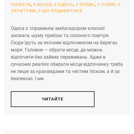
ПОЇХАТИ
,
МІСЦЯ
,
ОДЕСА
,
ПЛЯЖІ
,
ПЛЯЖІ З
УКРИТТЯМ
,
ЩО ПОДИВИТИСЯ
Одеса є справжнім амбасадором класної
засмаги, шуму прибою та солоного повітря.
Сюди їдуть за якісним відпочинком на берегах
моря. Головне — обрати місце, де можна
відпочити без зайвих переживань. Адже в
сучасних реаліях обирати місце відпочинку треба
не лише за краєвидами та чистим піском, а й за
безпекою. І ми
ЧИТАЙТЕ