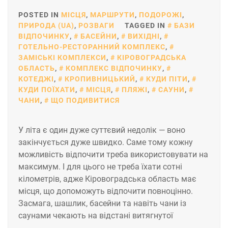
POSTED IN
МІСЦЯ
,
МАРШРУТИ
,
ПОДОРОЖІ
,
ПРИРОДА (UA)
,
РОЗВАГИ
TAGGED IN
БАЗИ
ВІДПОЧИНКУ
,
БАСЕЙНИ
,
ВИХІДНІ
,
ГОТЕЛЬНО-РЕСТОРАННИЙ КОМПЛЕКС
,
ЗАМІСЬКІ КОМПЛЕКСИ
,
КІРОВОГРАДСЬКА
ОБЛАСТЬ
,
КОМПЛЕКС ВІДПОЧИНКУ
,
КОТЕДЖІ
,
КРОПИВНИЦЬКИЙ
,
КУДИ ПІТИ
,
КУДИ ПОЇХАТИ
,
МІСЦЯ
,
ПЛЯЖІ
,
САУНИ
,
ЧАНИ
,
ЩО ПОДИВИТИСЯ
У літа є один дуже суттєвий недолік — воно
закінчується дуже швидко. Саме тому кожну
можливість відпочити треба використовувати на
максимум. І для цього не треба їхати сотні
кілометрів, адже Кіровоградська область має
місця, що допоможуть відпочити повноцінно.
Засмага, шашлик, басейни та навіть чани із
саунами чекають на відстані витягнутої