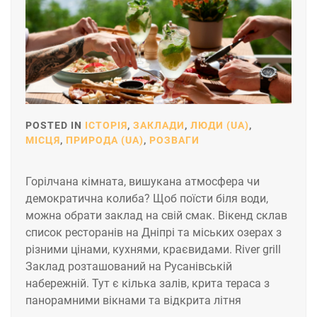
POSTED IN
ІСТОРІЯ
,
ЗАКЛАДИ
,
ЛЮДИ (UA)
,
МІСЦЯ
,
ПРИРОДА (UA)
,
РОЗВАГИ
Горілчана кімната, вишукана атмосфера чи
демократична колиба? Щоб поїсти біля води,
можна обрати заклад на свій смак. Вікенд склав
список ресторанів на Дніпрі та міських озерах з
різними цінами, кухнями, краєвидами. River grill
Заклад розташований на Русанівській
набережній. Тут є кілька залів, крита тераса з
панорамними вікнами та відкрита літня