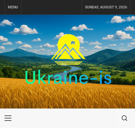
Skip
MENU
SUNDAY, AUGUST 9, 2026
to
content
UKRAINE-IS
ПОДОРОЖI ПО УКРАЇНІ
Primary
Menu