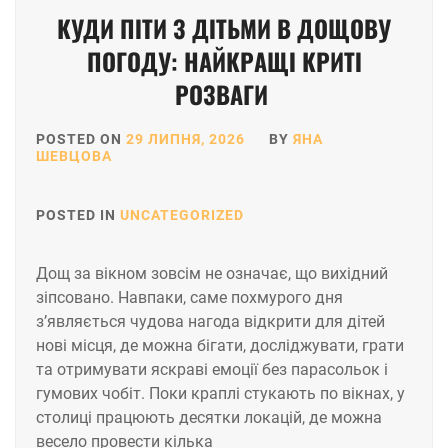
КУДИ ПІТИ З ДІТЬМИ В ДОЩОВУ
ПОГОДУ: НАЙКРАЩІ КРИТІ
РОЗВАГИ
POSTED ON
29 ЛИПНЯ, 2026
BY
ЯНА
ШЕВЦОВА
POSTED IN
UNCATEGORIZED
Дощ за вікном зовсім не означає, що вихідний
зіпсовано. Навпаки, саме похмурого дня
з’являється чудова нагода відкрити для дітей
нові місця, де можна бігати, досліджувати, грати
та отримувати яскраві емоції без парасольок і
гумових чобіт. Поки краплі стукають по вікнах, у
столиці працюють десятки локацій, де можна
весело провести кілька