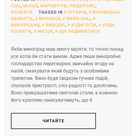
(UA)
,
МІСЦЯ
,
МАРШРУТИ
,
ПОДОРОЖІ
,
РОЗВАГИ
TAGGED IN
ІСТОРІЯ
,
ВІННИЦЬКА
ОБЛАСТЬ
,
ВІННИЦЯ
,
ВИНО (UA)
,
ВИНОРОБНЯ
,
ВИХІДНІ
,
КУДИ ПІТИ
,
КУДИ
ПОЇХАТИ
,
МІСЦЯ
,
ЩО ПОДИВИТИСЯ
Якби виноград мав змогу мріяти, то точно понад
усе хотів би стати вином. Адже лише виноробне
господарство перетворює звичайну ягоду на
напій, смакувати який будуть з особливим
трепетом. Вино буде свідком гучних подій,
спалахів пристрасті, сліз радості та досягнень.
Воно прикрашатиме святкові столи, а кожною
його краплею смакуватимуть, що б
ЧИТАЙТЕ