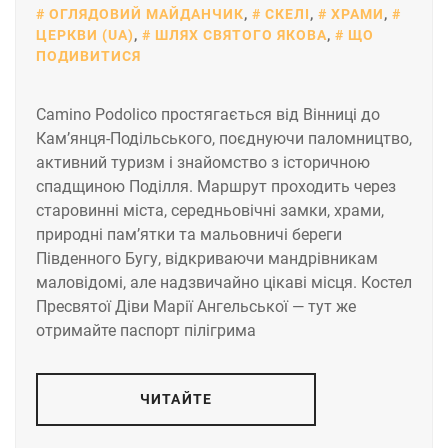
ОГЛЯДОВИЙ МАЙДАНЧИК
,
СКЕЛІ
,
ХРАМИ
,
ЦЕРКВИ (UA)
,
ШЛЯХ СВЯТОГО ЯКОВА
,
ЩО
ПОДИВИТИСЯ
Camino Podolico простягається від Вінниці до
Кам’янця-Подільського, поєднуючи паломництво,
активний туризм і знайомство з історичною
спадщиною Поділля. Маршрут проходить через
старовинні міста, середньовічні замки, храми,
природні пам’ятки та мальовничі береги
Південного Бугу, відкриваючи мандрівникам
маловідомі, але надзвичайно цікаві місця. Костел
Пресвятої Діви Марії Ангельської — тут же
отримайте паспорт пілігрима
ЧИТАЙТЕ