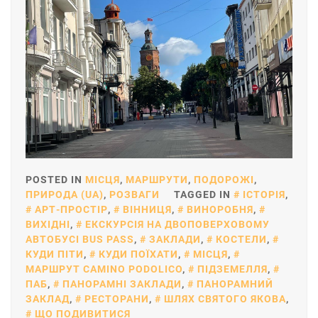
POSTED IN
МІСЦЯ
,
МАРШРУТИ
,
ПОДОРОЖІ
,
ПРИРОДА (UA)
,
РОЗВАГИ
TAGGED IN
ІСТОРІЯ
,
АРТ-ПРОСТІР
,
ВІННИЦЯ
,
ВИНОРОБНЯ
,
ВИХІДНІ
,
ЕКСКУРСІЯ НА ДВОПОВЕРХОВОМУ
АВТОБУСІ BUS PASS
,
ЗАКЛАДИ
,
КОСТЕЛИ
,
КУДИ ПІТИ
,
КУДИ ПОЇХАТИ
,
МІСЦЯ
,
МАРШРУТ CAMINO PODOLICO
,
ПІДЗЕМЕЛЛЯ
,
ПАБ
,
ПАНОРАМНІ ЗАКЛАДИ
,
ПАНОРАМНИЙ
ЗАКЛАД
,
РЕСТОРАНИ
,
ШЛЯХ СВЯТОГО ЯКОВА
,
ЩО ПОДИВИТИСЯ