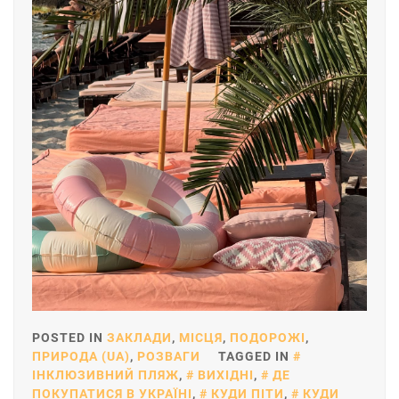
POSTED IN
ЗАКЛАДИ
,
МІСЦЯ
,
ПОДОРОЖІ
,
ПРИРОДА (UA)
,
РОЗВАГИ
TAGGED IN
ІНКЛЮЗИВНИЙ ПЛЯЖ
,
ВИХІДНІ
,
ДЕ
ПОКУПАТИСЯ В УКРАЇНІ
,
КУДИ ПІТИ
,
КУДИ