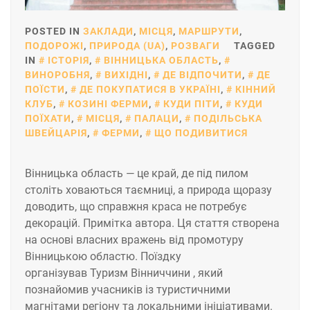
POSTED IN
ЗАКЛАДИ
,
МІСЦЯ
,
МАРШРУТИ
,
ПОДОРОЖІ
,
ПРИРОДА (UA)
,
РОЗВАГИ
TAGGED
IN
ІСТОРІЯ
,
ВІННИЦЬКА ОБЛАСТЬ
,
ВИНОРОБНЯ
,
ВИХІДНІ
,
ДЕ ВІДПОЧИТИ
,
ДЕ
ПОЇСТИ
,
ДЕ ПОКУПАТИСЯ В УКРАЇНІ
,
КІННИЙ
КЛУБ
,
КОЗИНІ ФЕРМИ
,
КУДИ ПІТИ
,
КУДИ
ПОЇХАТИ
,
МІСЦЯ
,
ПАЛАЦИ
,
ПОДІЛЬСЬКА
ШВЕЙЦАРІЯ
,
ФЕРМИ
,
ЩО ПОДИВИТИСЯ
Вінницька область — це край, де під пилом
століть ховаються таємниці, а природа щоразу
доводить, що справжня краса не потребує
декорацій. Примітка автора. Ця стаття створена
на основі власних вражень від промотуру
Вінницькою областю. Поїздку
організував Туризм Вінниччини , який
познайомив учасників із туристичними
магнітами регіону та локальними ініціативами.