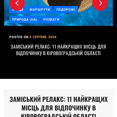
МІСЦЯ
МАРШРУТИ
ПОДОРОЖІ
ПРИРОДА (UA)
РОЗВАГИ
POSTED ON
5 СЕРПНЯ, 2026
ЗАМІСЬКИЙ РЕЛАКС: 11 НАЙКРАЩИХ МІСЦЬ ДЛЯ
ВІДПОЧИНКУ В КІРОВОГРАДСЬКІЙ ОБЛАСТІ
Posts
ЗАМІСЬКИЙ РЕЛАКС: 11 НАЙКРАЩИХ
pagination
МІСЦЬ ДЛЯ ВІДПОЧИНКУ В
КІРОВОГРАДСЬКІЙ ОБЛАСТІ