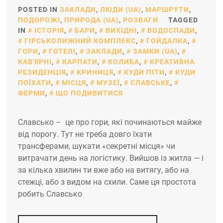
POSTED IN
ЗАКЛАДИ
,
ЛЮДИ (UA)
,
МАРШРУТИ
,
ПОДОРОЖІ
,
ПРИРОДА (UA)
,
РОЗВАГИ
TAGGED
IN
ІСТОРІЯ
,
БАРИ
,
ВИХІДНІ
,
ВОДОСПАДИ
,
ГІРСЬКОЛИЖНИЙ КОМПЛЕКС
,
ГОЙДАЛКА
,
ГОРИ
,
ГОТЕЛІ
,
ЗАКЛАДИ
,
ЗАМКИ (UA)
,
КАВ'ЯРНІ
,
КАРПАТИ
,
КОЛИБА
,
КРЕАТИВНА
РЕЗИДЕНЦІЯ
,
КРИНИЦЯ
,
КУДИ ПІТИ
,
КУДИ
ПОЇХАТИ
,
МІСЦЯ
,
МУЗЕЇ
,
СЛАВСЬКЕ
,
ФЕРМИ
,
ЩО ПОДИВИТИСЯ
Славсько – це про гори, які починаються майже
від порогу. Тут не треба довго їхати
трансферами, шукати «секретні місця» чи
витрачати день на логістику. Вийшов із житла — і
за кілька хвилин ти вже або на витягу, або на
стежці, або з видом на схили. Саме ця простота
робить Славсько