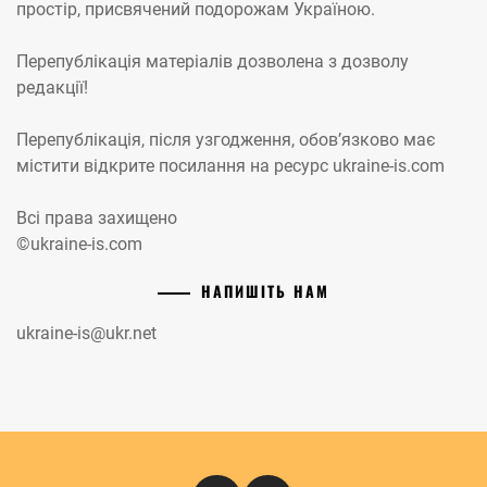
простір, присвячений подорожам Україною.
Перепублікація матеріалів дозволена з дозволу
редакції!
Перепублікація, після узгодження, обов’язково має
містити відкрите посилання на ресурс ukraine-is.com
Всі права захищено
©ukraine-is.com
НАПИШІТЬ НАМ
ukraine-is@ukr.net
Instagram
Кіномандри