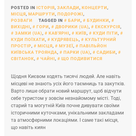
POSTED IN
ІСТОРІЯ
,
ЗАКЛАДИ
,
КОНЦЕРТИ
,
МІСЦЯ
,
МАРШРУТИ
,
ПОДОРОЖІ
,
РОЗВАГИ
TAGGED IN
БАРИ
,
БУДИНКИ
,
ВИХІДНІ
,
ГОРИ
,
ДВОРИКИ (UA)
,
ЕКСКУРСІЯ
,
ЗАМКИ (UA)
,
КАВ'ЯРНІ
,
КИЇВ
,
КУДИ ПІТИ
,
КУДИ ПОЇХАТИ
,
КУДРЯВЕЦЬ
,
КУЛЬТУРНИЙ
ПРОСТІР
,
МІСЦЯ
,
МУЗЕЇ
,
ПАВІЛЬЙОН
КИЇВСЬКА ТРОЯНДА
,
ПАРКИ (UA)
,
САДИБИ
,
СВІТАНОК
,
ЧАЙНІ
,
ЩО ПОДИВИТИСЯ
Щодня Києвом ходять тисячі людей. Але навіть
місцеві не знають усіх його таємниць та закутків.
Варто лише обрати новий маршрут, щоб відчути
себе туристом у зовсім незнайомому місті. Тоді,
старий та могутній Київ почне дивувати своїми
історичними куточками, унікальними закладами
та атмосферними локаціями. І саме такі місця,
що навіть киян