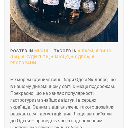
POSTED IN
МІСЦЯ
TAGGED IN
БАРИ
,
ВИНО
(UA)
,
КУДИ ПІТИ
,
МІСЦЯ
,
ОДЕСА
,
РЕСТОРАНИ
Не морем єдиним: винні бари Одесі Як добре, що
в нашому динамічному світі є місце подорожам.
Прекрасно, що на хвилях популярності
гастротуризм знайшов відгук і в серцях
українців. Одним з відгалужень такого дозвілля
вважається і дегустація вин. Якщо ви приїхали
до Одеси – проведіть час із задоволенням.
Пропонуємо список винних барів