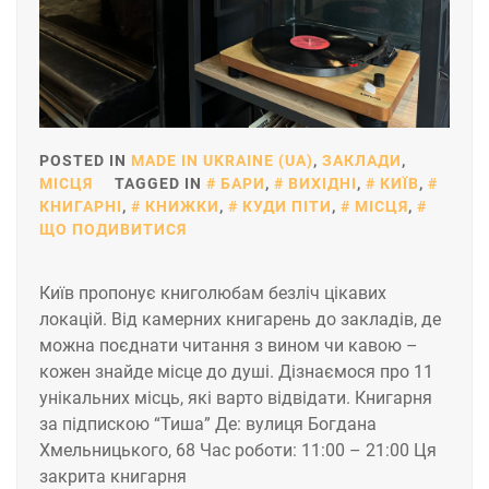
POSTED IN
MADE IN UKRAINE (UA)
,
ЗАКЛАДИ
,
МІСЦЯ
TAGGED IN
БАРИ
,
ВИХІДНІ
,
КИЇВ
,
КНИГАРНІ
,
КНИЖКИ
,
КУДИ ПІТИ
,
МІСЦЯ
,
ЩО ПОДИВИТИСЯ
Київ пропонує книголюбам безліч цікавих
локацій. Від камерних книгарень до закладів, де
можна поєднати читання з вином чи кавою –
кожен знайде місце до душі. Дізнаємося про 11
унікальних місць, які варто відвідати. Книгарня
за підпискою “Тиша” Де: вулиця Богдана
Хмельницького, 68 Час роботи: 11:00 – 21:00 Ця
закрита книгарня