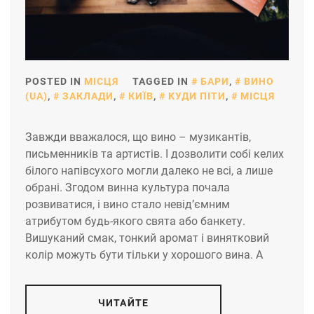
POSTED IN
МІСЦЯ
TAGGED IN
БАРИ
,
ВИНО
(UA)
,
ЗАКЛАДИ
,
КИЇВ
,
КУДИ ПІТИ
,
МІСЦЯ
Завжди вважалося, що вино – музикантів,
письменників та артистів. І дозволити собі келих
білого напівсухого могли далеко не всі, а лише
обрані. Згодом винна культура почала
розвиватися, і вино стало невід’ємним
атрибутом будь-якого свята або банкету.
Вишуканий смак, тонкий аромат і винятковий
колір можуть бути тільки у хорошого вина. А
ЧИТАЙТЕ