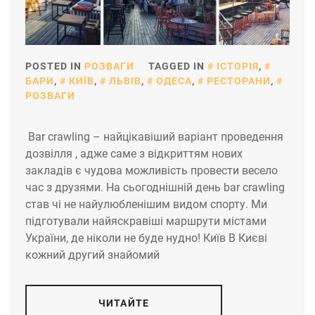
POSTED IN
РОЗВАГИ
TAGGED IN
ІСТОРІЯ
,
БАРИ
,
КИЇВ
,
ЛЬВІВ
,
ОДЕСА
,
РЕСТОРАНИ
,
РОЗВАГИ
Bar crawling – найцікавіший варіант проведення
дозвілля , адже саме з відкриттям нових
закладів є чудова можливість провести весело
час з друзями. На сьогоднішній день bar crawling
став чі не найулюбленішим видом спорту. Ми
підготували найяскравіші маршрути містами
України, де ніколи не буде нудно! Київ В Києві
кожний другий знайомий
ЧИТАЙТЕ