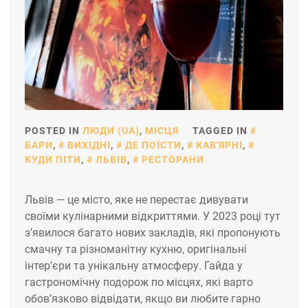
POSTED IN
ЛЮДИ (UA)
,
МІСЦЯ
TAGGED IN
БАРИ
,
ВИХІДНІ
,
ДЕ ПОЇСТИ
,
КАВ'ЯРНІ
,
КУДИ ПІТИ
,
ЛЬВІВ
,
РЕСТОРАНИ
Львів — це місто, яке не перестає дивувати
своїми кулінарними відкриттями. У 2023 році тут
з’явилося багато нових закладів, які пропонують
смачну та різноманітну кухню, оригінальні
інтер’єри та унікальну атмосферу. Гайда у
гастрономічну подорож по місцях, які варто
обов’язково відвідати, якщо ви любите гарно