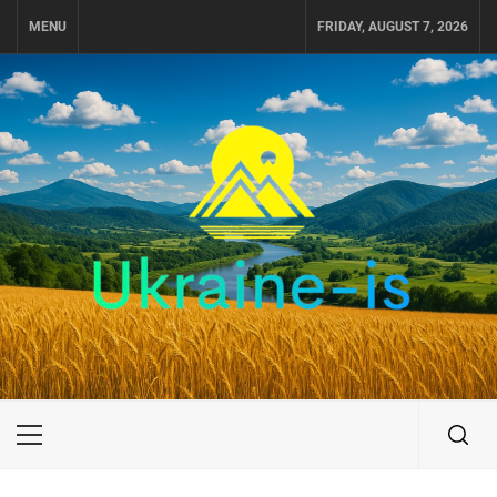
Skip
MENU
FRIDAY, AUGUST 7, 2026
to
content
UKRAINE-IS
ПОДОРОЖI ПО УКРАЇНІ
Primary
Menu