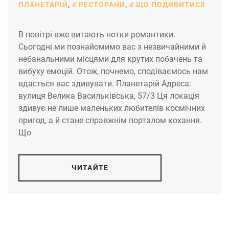
ПЛАНЕТАРІЙ
,
РЕСТОРАНИ
,
ЩО ПОДИВИТИСЯ
В повітрі вже витають нотки романтики.
Сьогодні ми познайомимо вас з незвичайними й
небанальними місцями для крутих побачень та
вибуху емоцій. Отож, почнемо, сподіваємось нам
вдасться вас здивувати. Планетарій Адреса:
вулиця Велика Васильківська, 57/3 Ця локація
здивує не лише маленьких любителів космічних
пригод, а й стане справжнім порталом кохання.
Що
ЧИТАЙТЕ