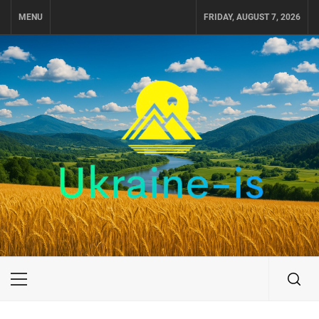
Skip
MENU
FRIDAY, AUGUST 7, 2026
to
content
UKRAINE-IS
ПОДОРОЖI ПО УКРАЇНІ
Primary
Menu