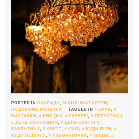
POSTED IN
ЗАКЛАДИ
,
МІСЦЯ
,
МАРШРУТИ
,
ПОДОРОЖІ
,
РОЗВАГИ
TAGGED IN
БАРИ
,
ВИСТАВКИ
,
ВИХІДНІ
,
ГАЛЕРЕЇ
,
ДЕГУСТАЦІЇ
,
ДЕНЬ ЗАКОХАНИХ
,
ДЕНЬ СВЯТОГО
ВАЛЕНТИНА
,
КВЕСТ
,
КИЇВ
,
КУДИ ПІТИ
,
КУДИ ПОЇХАТИ
,
ЛАБОРАТОРИЯ
,
МІСЦЯ
,