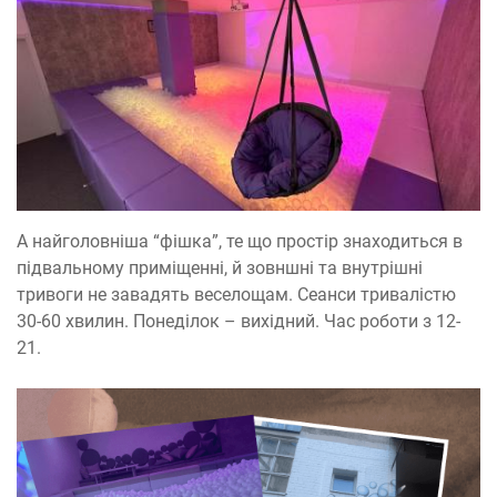
А найголовніша “фішка”, те що простір знаходиться в
підвальному приміщенні, й зовншні та внутрішні
тривоги не завадять веселощам. Сеанси тривалістю
30-60 хвилин. Понеділок – вихідний. Час роботи з 12-
21.