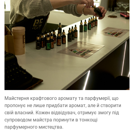
Майстерня крафтового аромату та парфумерії, що
пропонує не лише придбати аромат, але й створити
свій власний. Кожен відвідувач, отримує змогу під
супроводом майстра поринути в тонкощі
парфумерного мистецтва.