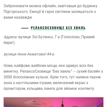
Забронювати можна офлайн, завітавши до будинку
Підгорського. Емоції й гарні світлини залишаться з
вами назавжди.
РЕЛАКСОСХОВИЩЕ БЕЗ ХВИЛЬ
Адреса:
вулиця Зої Бутенко, 7 а (Голосієво, Правий
берег)
вулиця Анни Ахматової 44-а
Нове, кайфове, вайбове місце, яке здивує всіх без
винятку. РелаксоСховище “Без хвиль” – сухий басейн з
3000 білосніжних кульок. Крім того, тут наявна лаунж
зона з настільними іграми, величезний екран з
проектором, кільцева лампа для зйомок контенту.