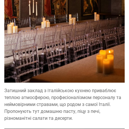
Затишний заклад з італійською кухнею приваблює
теплою атмосферою, професіоналізмом персоналу та
неймовірними стравами, що родом з самої Італії.
Пропонують тут домашню пасту, піцу з печі,
різноманітні салати та десерти.