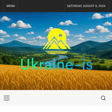
Skip
MENU
SATURDAY, AUGUST 8, 2026
to
content
UKRAINE-IS
ПОДОРОЖI ПО УКРАЇНІ
Primary
Menu