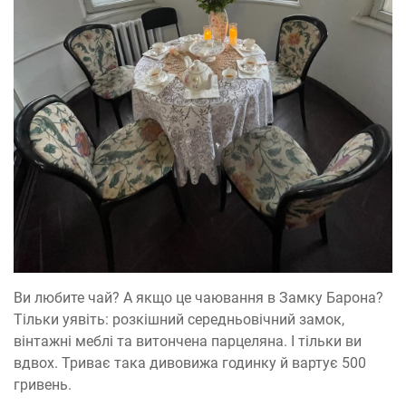
Ви любите чай? А якщо це чаювання в Замку Барона?
Тільки уявіть: розкішний середньовічний замок,
вінтажні меблі та витончена парцеляна. І тільки ви
вдвох. Триває така дивовижа годинку й вартує 500
гривень.