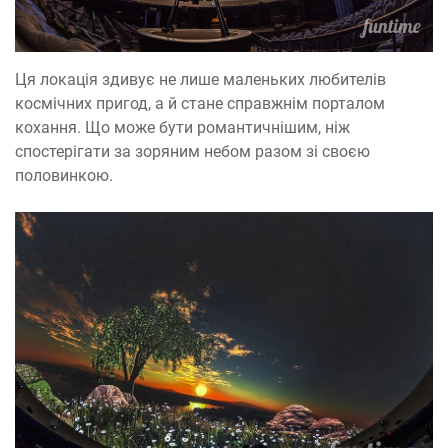
Ця локація здивує не лише маленьких любителів
космічних пригод, а й стане справжнім порталом
кохання. Що може бути романтичнішим, ніж
спостерігати за зоряним небом разом зі своєю
половинкою.