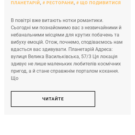
ПЛАНЕТАРІЙ
,
РЕСТОРАНИ
,
ЩО ПОДИВИТИСЯ
В повітрі вже витають нотки романтики.
Сьогодні ми познайомимо вас з незвичайними й
небанальними місцями для крутих побачень та
вибуху емоцій. Отож, почнемо, сподіваємось нам
вдасться вас здивувати. Планетарій Адреса:
вулиця Велика Васильківська, 57/3 Ця локація
здивує не лише маленьких любителів космічних
пригод, а й стане справжнім порталом кохання.
Що
ЧИТАЙТЕ