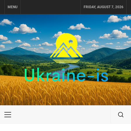
Skip
MENU
FRIDAY, AUGUST 7, 2026
to
content
UKRAINE-IS
ПОДОРОЖI ПО УКРАЇНІ
Primary
Menu