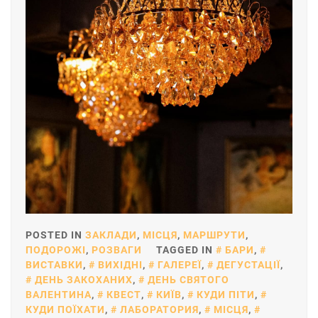
POSTED IN
ЗАКЛАДИ
,
МІСЦЯ
,
МАРШРУТИ
,
ПОДОРОЖІ
,
РОЗВАГИ
TAGGED IN
БАРИ
,
ВИСТАВКИ
,
ВИХІДНІ
,
ГАЛЕРЕЇ
,
ДЕГУСТАЦІЇ
,
ДЕНЬ ЗАКОХАНИХ
,
ДЕНЬ СВЯТОГО
ВАЛЕНТИНА
,
КВЕСТ
,
КИЇВ
,
КУДИ ПІТИ
,
КУДИ ПОЇХАТИ
,
ЛАБОРАТОРИЯ
,
МІСЦЯ
,