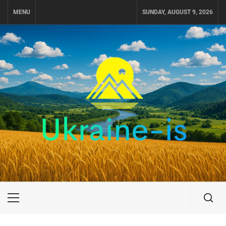
Skip
MENU
SUNDAY, AUGUST 9, 2026
to
content
UKRAINE-IS
ПОДОРОЖI ПО УКРАЇНІ
Primary
Menu