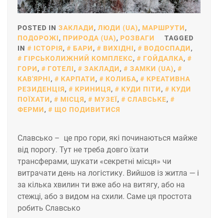
POSTED IN
ЗАКЛАДИ
,
ЛЮДИ (UA)
,
МАРШРУТИ
,
ПОДОРОЖІ
,
ПРИРОДА (UA)
,
РОЗВАГИ
TAGGED
IN
ІСТОРІЯ
,
БАРИ
,
ВИХІДНІ
,
ВОДОСПАДИ
,
ГІРСЬКОЛИЖНИЙ КОМПЛЕКС
,
ГОЙДАЛКА
,
ГОРИ
,
ГОТЕЛІ
,
ЗАКЛАДИ
,
ЗАМКИ (UA)
,
КАВ'ЯРНІ
,
КАРПАТИ
,
КОЛИБА
,
КРЕАТИВНА
РЕЗИДЕНЦІЯ
,
КРИНИЦЯ
,
КУДИ ПІТИ
,
КУДИ
ПОЇХАТИ
,
МІСЦЯ
,
МУЗЕЇ
,
СЛАВСЬКЕ
,
ФЕРМИ
,
ЩО ПОДИВИТИСЯ
Славсько – це про гори, які починаються майже
від порогу. Тут не треба довго їхати
трансферами, шукати «секретні місця» чи
витрачати день на логістику. Вийшов із житла — і
за кілька хвилин ти вже або на витягу, або на
стежці, або з видом на схили. Саме ця простота
робить Славсько