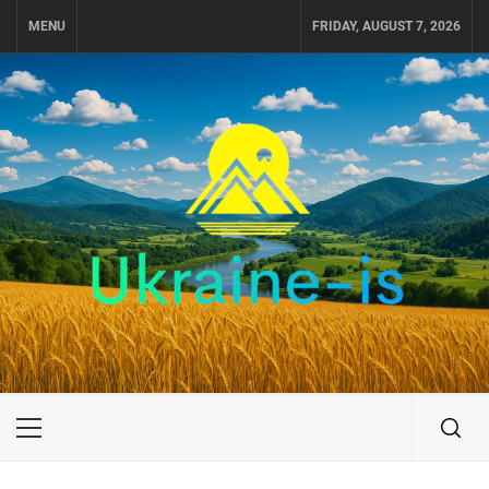
Skip
MENU
FRIDAY, AUGUST 7, 2026
to
content
UKRAINE-IS
ПОДОРОЖI ПО УКРАЇНІ
Primary
Menu