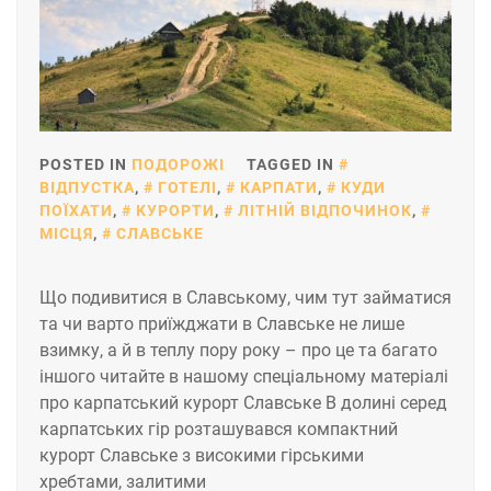
POSTED IN
ПОДОРОЖІ
TAGGED IN
ВІДПУСТКА
,
ГОТЕЛІ
,
КАРПАТИ
,
КУДИ
ПОЇХАТИ
,
КУРОРТИ
,
ЛІТНІЙ ВІДПОЧИНОК
,
МІСЦЯ
,
СЛАВСЬКЕ
Що подивитися в Славському, чим тут займатися
та чи варто приїжджати в Славське не лише
взимку, а й в теплу пору року – про це та багато
іншого читайте в нашому спеціальному матеріалі
про карпатський курорт Славське В долині серед
карпатських гір розташувався компактний
курорт Славське з високими гірськими
хребтами, залитими