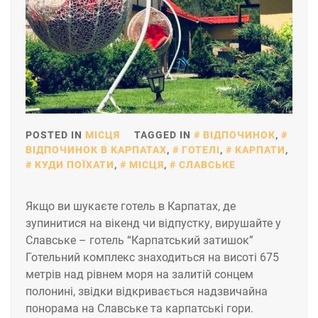
POSTED IN
МІСЦЯ
TAGGED IN
ВІДПОЧИНОК
,
ВІДПОЧИНОК В КАРПАТАХ
,
ГОТЕЛІ
,
КАРПАТИ
,
КУДИ ПОЇХАТИ
,
МІСЦЯ
,
СЛАВСЬКЕ
Якщо ви шукаєте готель в Карпатах, де
зупинитися на вікенд чи відпустку, вирушайте у
Славське – готель “Карпатський затишок”
Готельний комплекс знаходиться на висоті 675
метрів над рівнем моря на залитій сонцем
полонині, звідки відкривається надзвичайна
понорама на Славське та карпатські гори.