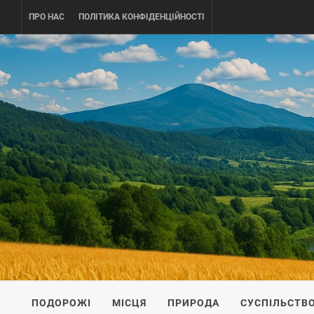
Skip
ПРО НАС
ПОЛІТИКА КОНФІДЕНЦІЙНОСТІ
to
content
UKRAINE-
ПОДОРОЖI ПО УКРАЇНІ
ПОДОРОЖІ
МІСЦЯ
ПРИРОДА
СУСПІЛЬСТВ