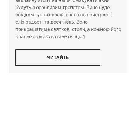
звичайну ягоду на напій, смакувати який
будуть з особливим трепетом. Вино буде
свідком гучних подій, спалахів пристрасті,
сліз радості та досягнень. Воно
прикрашатиме святкові столи, а кожною його
краплею смакуватимуть, що б
ЧИТАЙТЕ