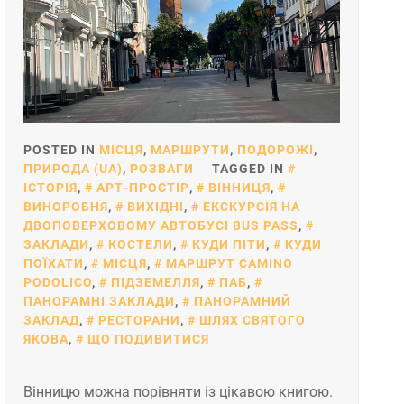
POSTED IN
МІСЦЯ
,
МАРШРУТИ
,
ПОДОРОЖІ
,
ПРИРОДА (UA)
,
РОЗВАГИ
TAGGED IN
ІСТОРІЯ
,
АРТ-ПРОСТІР
,
ВІННИЦЯ
,
ВИНОРОБНЯ
,
ВИХІДНІ
,
ЕКСКУРСІЯ НА
ДВОПОВЕРХОВОМУ АВТОБУСІ BUS PASS
,
ЗАКЛАДИ
,
КОСТЕЛИ
,
КУДИ ПІТИ
,
КУДИ
ПОЇХАТИ
,
МІСЦЯ
,
МАРШРУТ CAMINO
PODOLICO
,
ПІДЗЕМЕЛЛЯ
,
ПАБ
,
ПАНОРАМНІ ЗАКЛАДИ
,
ПАНОРАМНИЙ
ЗАКЛАД
,
РЕСТОРАНИ
,
ШЛЯХ СВЯТОГО
ЯКОВА
,
ЩО ПОДИВИТИСЯ
Вінницю можна порівняти із цікавою книгою.