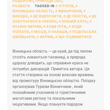
ПОДОРОЖІ
,
ПРИРОДА (UA)
,
РОЗВАГИ
TAGGED IN
ІСТОРІЯ
,
ВІННИЦЬКА ОБЛАСТЬ
,
ВИНОРОБНЯ
,
ВИХІДНІ
,
ДЕ ВІДПОЧИТИ
,
ДЕ ПОЇСТИ
,
ДЕ
ПОКУПАТИСЯ В УКРАЇНІ
,
КІННИЙ КЛУБ
,
КОЗИНІ ФЕРМИ
,
КУДИ ПІТИ
,
КУДИ
ПОЇХАТИ
,
МІСЦЯ
,
ПАЛАЦИ
,
ПОДІЛЬСЬКА
ШВЕЙЦАРІЯ
,
ФЕРМИ
,
ЩО ПОДИВИТИСЯ
Вінницька область — це край, де під пилом
століть ховаються таємниці, а природа
щоразу доводить, що справжня краса не
потребує декорацій. Примітка автора. Ця
стаття створена на основі власних вражень
від промотуру Вінницькою областю. Поїздку
організував Туризм Вінниччини , який
познайомив учасників із туристичними
магнітами регіону та локальними
ініціативами. Якщо плануєте подорож