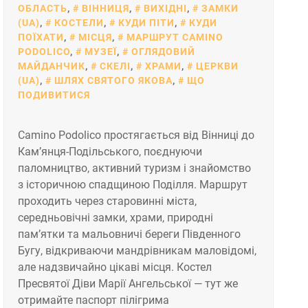
ОБЛАСТЬ
,
ВІННИЦЯ
,
ВИХІДНІ
,
ЗАМКИ
(UA)
,
КОСТЕЛИ
,
КУДИ ПІТИ
,
КУДИ
ПОЇХАТИ
,
МІСЦЯ
,
МАРШРУТ CAMINO
PODOLICO
,
МУЗЕЇ
,
ОГЛЯДОВИЙ
МАЙДАНЧИК
,
СКЕЛІ
,
ХРАМИ
,
ЦЕРКВИ
(UA)
,
ШЛЯХ СВЯТОГО ЯКОВА
,
ЩО
ПОДИВИТИСЯ
Camino Podolico простягається від Вінниці до
Кам’янця-Подільського, поєднуючи
паломництво, активний туризм і знайомство
з історичною спадщиною Поділля. Маршрут
проходить через старовинні міста,
середньовічні замки, храми, природні
пам’ятки та мальовничі береги Південного
Бугу, відкриваючи мандрівникам маловідомі,
але надзвичайно цікаві місця. Костел
Пресвятої Діви Марії Ангельської — тут же
отримайте паспорт пілігрима