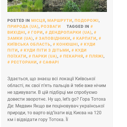
POSTED IN
МІСЦЯ
,
МАРШРУТИ
,
ПОДОРОЖІ
,
ПРИРОДА (UA)
,
РОЗВАГИ
TAGGED IN
ВИХІДНІ
,
ГОРИ
,
ДЕНДРОПАРКИ (UA)
,
ЗАМКИ (UA)
,
ЗАПОВІДНИКИ
,
КАРПАТИ
,
КИЇВСЬКА ОБЛАСТЬ
,
КОНЮШНІ
,
КУДИ
ПІТИ
,
КУДИ ПІТИ З ДІТЬМИ
,
КУДИ
ПОЇХАТИ
,
ПАРКИ (UA)
,
ПЕКАРНЯ
,
ПЛЯЖІ
,
РЕСТОРАНИ
,
САФАРІ
Здається, що знаєш всі локації Київської
області, як свої п’ять пальців й тебе вже нічим
не здивувати. В цій підбірці ми спробуємо
довести зворотнє. Ну що, let’s go? Гора Тотоха
Де: Медвин Якщо ви поціновувач української
природи, то варто від’їхати від Києва на 120
км і відвідати гору Тотоха. Її