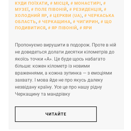
КУДИ ПОЇХАТИ
,
МІСЦЯ
,
МОНАСТИРІ
,
МУЗЕЇ
,
ПОЛЕ ПІВОНІЙ
,
РЕЗИДЕНЦІЯ
,
ХОЛОДНИЙ ЯР
,
ЦЕРКВИ (UA)
,
ЧЕРКАСЬКА
ОБЛАСТЬ
,
ЧЕРКАЩИНА
,
ЧИГИРИН
,
ЩО
ПОДИВИТИСЯ
,
ЯР ПІВОНІЙ
,
ЯРИ
Пропонуємо вирушити в подорож. Проте в ній
не доведеться долати десятки кілометрів до
якоїсь точки «А». Це буде щось набагато
більше: кожен кілометр із новими
враженнями, а кожна зупинка — з емоціями
захвату. І мова йде не про якусь далеку
незвідану країну. Усе це про нашу рідну
Черкащину та мандрівку
ЧИТАЙТЕ