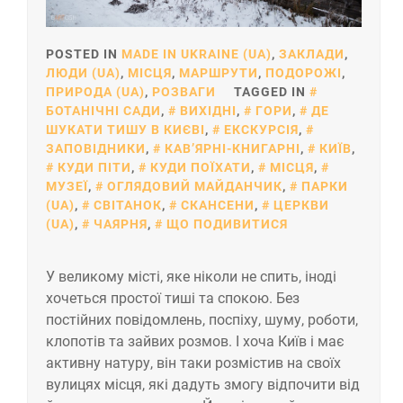
POSTED IN
MADE IN UKRAINE (UA)
,
ЗАКЛАДИ
,
ЛЮДИ (UA)
,
МІСЦЯ
,
МАРШРУТИ
,
ПОДОРОЖІ
,
ПРИРОДА (UA)
,
РОЗВАГИ
TAGGED IN
БОТАНІЧНІ САДИ
,
ВИХІДНІ
,
ГОРИ
,
ДЕ
ШУКАТИ ТИШУ В КИЄВІ
,
ЕКСКУРСІЯ
,
ЗАПОВІДНИКИ
,
КАВʼЯРНІ-КНИГАРНІ
,
КИЇВ
,
КУДИ ПІТИ
,
КУДИ ПОЇХАТИ
,
МІСЦЯ
,
МУЗЕЇ
,
ОГЛЯДОВИЙ МАЙДАНЧИК
,
ПАРКИ
(UA)
,
СВІТАНОК
,
СКАНСЕНИ
,
ЦЕРКВИ
(UA)
,
ЧАЯРНЯ
,
ЩО ПОДИВИТИСЯ
У великому місті, яке ніколи не спить, іноді
хочеться простої тиші та спокою. Без
постійних повідомлень, поспіху, шуму, роботи,
клопотів та зайвих розмов. І хоча Київ і має
активну натуру, він таки розмістив на своїх
вулицях місця, які дадуть змогу відпочити від