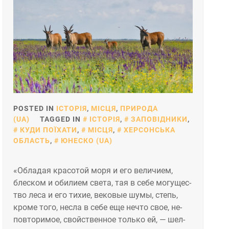
POSTED IN
ІСТОРІЯ
,
МІСЦЯ
,
ПРИРОДА
(UA)
TAGGED IN
ІСТОРІЯ
,
ЗАПОВІДНИКИ
,
КУДИ ПОЇХАТИ
,
МІСЦЯ
,
ХЕРСОНСЬКА
ОБЛАСТЬ
,
ЮНЕСКО (UA)
«Об­ла­дая кра­сотой мо­ря и его ве­личи­ем,
блес­ком и оби­ли­ем све­та, тая в се­бе мо­гущес­
тво ле­са и его ти­хие, ве­ковые шу­мы, степь,
кро­ме то­го, нес­ла в се­бе еще неч­то свое, не­
пов­то­римое, свой­ствен­ное толь­ко ей, — шел­