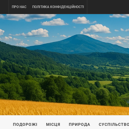
Skip
ПРО НАС
ПОЛІТИКА КОНФІДЕНЦІЙНОСТІ
to
content
UKRAINE-
ПОДОРОЖI ПО УКРАЇНІ
ПОДОРОЖІ
МІСЦЯ
ПРИРОДА
СУСПІЛЬСТВ