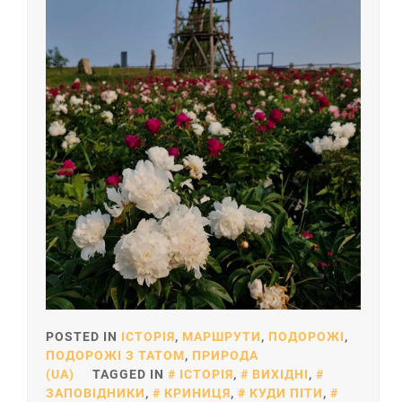
POSTED IN
ІСТОРІЯ
,
МАРШРУТИ
,
ПОДОРОЖІ
,
ПОДОРОЖІ З ТАТОМ
,
ПРИРОДА
(UA)
TAGGED IN
ІСТОРІЯ
,
ВИХІДНІ
,
ЗАПОВІДНИКИ
,
КРИНИЦЯ
,
КУДИ ПІТИ
,