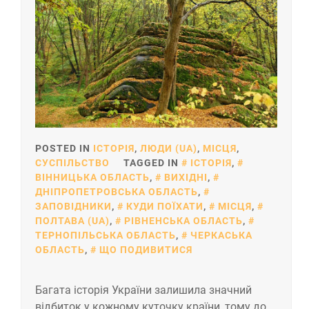
POSTED IN
ІСТОРІЯ
,
ЛЮДИ (UA)
,
МІСЦЯ
,
СУСПІЛЬСТВО
TAGGED IN
ІСТОРІЯ
,
ВІННИЦЬКА ОБЛАСТЬ
,
ВИХІДНІ
,
ДНІПРОПЕТРОВСЬКА ОБЛАСТЬ
,
ЗАПОВІДНИКИ
,
КУДИ ПОЇХАТИ
,
МІСЦЯ
,
ПОЛТАВА (UA)
,
РІВНЕНСЬКА ОБЛАСТЬ
,
ТЕРНОПІЛЬСЬКА ОБЛАСТЬ
,
ЧЕРКАСЬКА
ОБЛАСТЬ
,
ЩО ПОДИВИТИСЯ
Багата історія України залишила значний
відбиток у кожному куточку країни, тому до