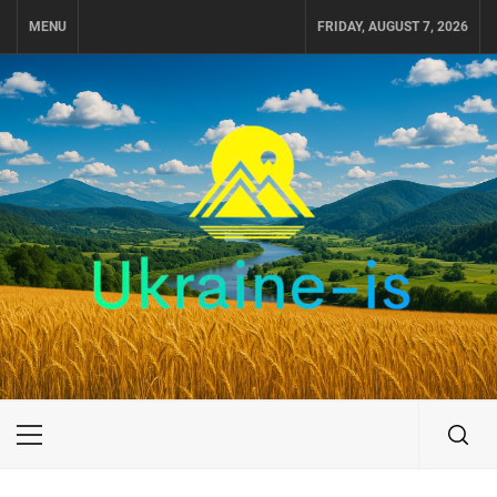
Skip
MENU
FRIDAY, AUGUST 7, 2026
to
content
UKRAINE-IS
ПОДОРОЖI ПО УКРАЇНІ
Primary
Menu