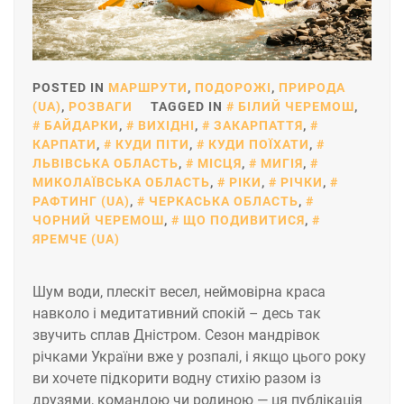
POSTED IN
МАРШРУТИ
,
ПОДОРОЖІ
,
ПРИРОДА
(UA)
,
РОЗВАГИ
TAGGED IN
БІЛИЙ ЧЕРЕМОШ
,
БАЙДАРКИ
,
ВИХІДНІ
,
ЗАКАРПАТТЯ
,
КАРПАТИ
,
КУДИ ПІТИ
,
КУДИ ПОЇХАТИ
,
ЛЬВІВСЬКА ОБЛАСТЬ
,
МІСЦЯ
,
МИГІЯ
,
МИКОЛАЇВСЬКА ОБЛАСТЬ
,
РІКИ
,
РІЧКИ
,
РАФТИНГ (UA)
,
ЧЕРКАСЬКА ОБЛАСТЬ
,
ЧОРНИЙ ЧЕРЕМОШ
,
ЩО ПОДИВИТИСЯ
,
ЯРЕМЧЕ (UA)
Шум води, плескіт весел, неймовірна краса
навколо і медитативний спокій – десь так
звучить сплав Дністром. Сезон мандрівок
річками України вже у розпалі, і якщо цього року
ви хочете підкорити водну стихію разом із
друзями, командою чи родиною — ця публікація