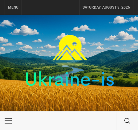
Skip
MENU
SATURDAY, AUGUST 8, 2026
to
content
UKRAINE-IS
ПОДОРОЖI ПО УКРАЇНІ
Primary
Menu