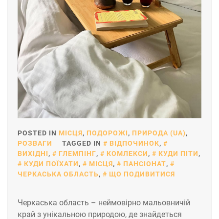
POSTED IN
МІСЦЯ
,
ПОДОРОЖІ
,
ПРИРОДА (UA)
,
РОЗВАГИ
TAGGED IN
ВІДПОЧИНОК
,
ВИХІДНІ
,
ГЛЕМПІНГ
,
КОМЛЕКСИ
,
КУДИ ПІТИ
,
КУДИ ПОЇХАТИ
,
МІСЦЯ
,
ПАНСІОНАТ
,
ЧЕРКАСЬКА ОБЛАСТЬ
,
ЩО ПОДИВИТИСЯ
Черкаська область – неймовірно мальовничій
край з унікальною природою, де знайдеться