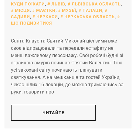
КУДИ ПОЇХАТИ
,
ЛЬВІВ
,
ЛЬВІВСЬКА ОБЛАСТЬ
,
МІСЦЯ
,
МАЄТКИ
,
МУЗЕЇ
,
ПАЛАЦИ
,
САДИБИ
,
ЧЕРКАСИ
,
ЧЕРКАСЬКА ОБЛАСТЬ
,
ЩО ПОДИВИТИСЯ
Санта Клаус та Святий Миколай цієї зими вже
своє відпрацювали та передали естафету не
менш важливому персонажу. Свої робочі будні зі
зграйкою амурів починає Святий Валентин. Тож
усі закохані світу починають планувати
святкування. А на мешканців та гостей України,
чекає цілих 16 локацій, де можна тримаючись за
руки, говорити про
ЧИТАЙТЕ