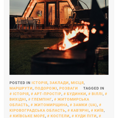
POSTED IN
ІСТОРІЯ
,
ЗАКЛАДИ
,
МІСЦЯ
,
МАРШРУТИ
,
ПОДОРОЖІ
,
РОЗВАГИ
TAGGED IN
ІСТОРІЯ
,
АРТ-ПРОСТІР
,
БУДИНКИ
,
ВІЛЛІ
,
ВИХІДНІ
,
ГЛЕМПІНГ
,
ЖИТОМИРСЬКА
ОБЛАСТЬ
,
ЖИТОМИРЩИНА
,
ЗАМКИ (UA)
,
КІРОВОГРАДСЬКА ОБЛАСТЬ
,
КАВ'ЯРНІ
,
КИЇВ
,
КИЇВСЬКЕ МОРЕ
,
КОСТЕЛИ
,
КУДИ ПІТИ
,