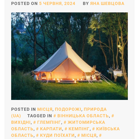
POSTED ON
5 ЧЕРВНЯ, 2024
BY
ЯНА ШЕВЦОВА
POSTED IN
МІСЦЯ
,
ПОДОРОЖІ
,
ПРИРОДА
(UA)
TAGGED IN
ВІННИЦЬКА ОБЛАСТЬ
,
ВИХІДНІ
,
ГЛЕМПІНГ
,
ЖИТОМИРСЬКА
ОБЛАСТЬ
,
КАРПАТИ
,
КЕМПІНГ
,
КИЇВСЬКА
ОБЛАСТЬ
,
КУДИ ПОЇХАТИ
,
МІСЦЯ
,