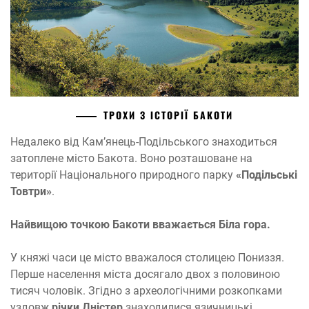
ТРОХИ З ІСТОРІЇ БАКОТИ
Недалеко від Кам’янець-Подільського знаходиться
затоплене місто Бакота. Воно розташоване на
території Національного природного парку
«Подільські
Товтри»
.
Найвищою точкою Бакоти вважається Біла гора.
У княжі часи це місто вважалося столицею Пониззя.
Перше населення міста досягало двох з половиною
тисяч чоловік. Згідно з археологічними розкопками
уздовж
річки Дністер
знаходилися язичницькі