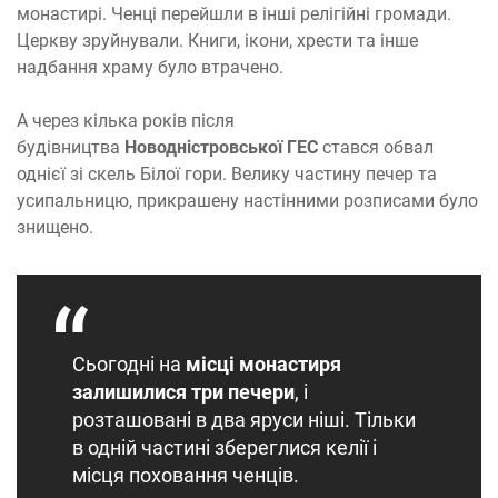
монастирі. Ченці перейшли в інші релігійні громади.
Церкву зруйнували. Книги, ікони, хрести та інше
надбання храму було втрачено.
А через кілька років після
будівництва
Новодністровської ГЕС
стався обвал
однієї зі скель Білої гори. Велику частину печер та
усипальницю, прикрашену настінними розписами було
знищено.
Сьогодні на
місці монастиря
залишилися три печери
, і
розташовані в два яруси ніші. Тільки
в одній частині збереглися келії і
місця поховання ченців.