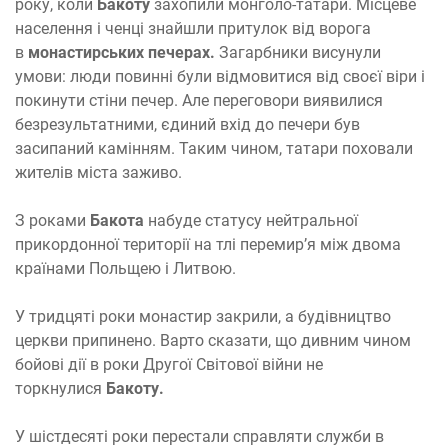
року, коли
Бакоту
захопили монголо-татари. Місцеве
населення і ченці знайшли притулок від ворога
в
монастирських печерах.
Загарбники висунули
умови: люди повинні були відмовитися від своєї віри і
покинути стіни печер. Але переговори виявилися
безрезультатними, єдиний вхід до печери був
засипаний камінням. Таким чином, татари поховали
жителів міста заживо.
З роками
Бакота
набуде статусу нейтральної
прикордонної території на тлі перемир’я між двома
країнами Польщею і Литвою.
У тридцяті роки монастир закрили, а будівництво
церкви припинено. Варто сказати, що дивним чином
бойові дії в роки Другої Світової війни не
торкнулися
Бакоту.
У шістдесяті роки перестали справляти служби в