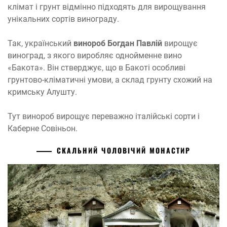
клімат і грунт відмінно підходять для вирощування
унікальних сортів винограду.
Так, український
винороб Богдан Павлій
вирощує
виноград, з якого виробляє однойменне вино
«Бакота». Він стверджує, що в Бакоті особливі
грунтово-кліматичні умови, а склад грунту схожий на
кримську Алушту.
Тут винороб вирощує переважно італійські сорти і
Каберне Совіньон.
СКАЛЬНИЙ ЧОЛОВІЧИЙ МОНАСТИР