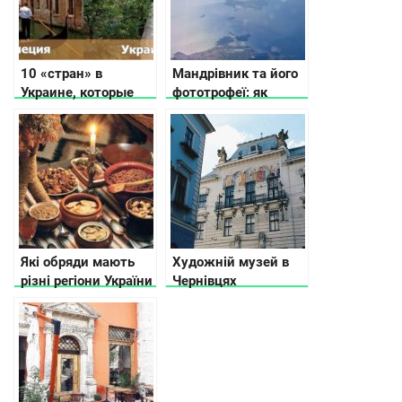
10 «стран» в
Мандрівник та його
Украине, которые
фототрофеї: як
стоит посетить
зробити вдалі
тревел знімки
Які обряди мають
Художній музей в
різні регіони України
Чернівцях
на Різдво