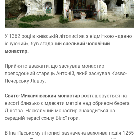
У 1362 році в київській літописі як з відміткою «давно
існуючий», був згаданий
скельний чоловічий
монастир.
Прийнято вважати, що заснував монастир
преподобний старець Антоній, який заснував Києво-
Печерську Лавру.
Свято-Михайлівський монастир
розташовується на
висоті близько сімдесяти метрів над обривом берега
Дністра. Наскальний монастир знаходиться на
середній терасі схилу Білої гори.
В Іпатіївському літописі зазначена важлива подія 1255