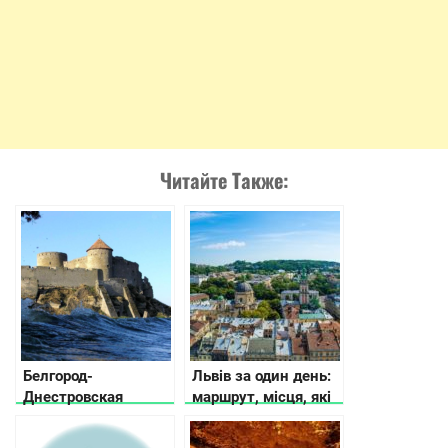
Читайте Также:
Белгород-
Львів за один день:
Днестровская
маршрут, місця, які
(Аккерманская)
варто відвідати, де
крепость
поїсти і що