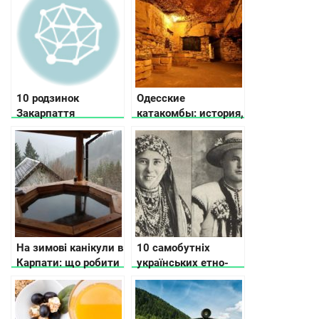
подивитися
10 родзинок
Одесские
Закарпаття
катакомбы: история,
тайны и легенды
На зимові канікули в
10 самобутніх
Карпати: що робити
українських етно-
груп