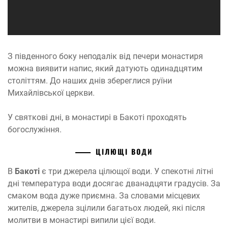
З південного боку неподалік від печери монастиря
можна виявити напис, який датують одинадцятим
століттям. До наших днів збереглися руїни
Михайлівської церкви.
У святкові дні, в монастирі в Бакоті проходять
богослужіння.
ЦІЛЮЩІ ВОДИ
В
Бакоті
є три джерела цілющої води. У спекотні літні
дні температура води досягає дванадцяти градусів. За
смаком вода дуже приємна. За словами місцевих
жителів, джерела зцілили багатьох людей, які після
молитви в монастирі випили цієї води.