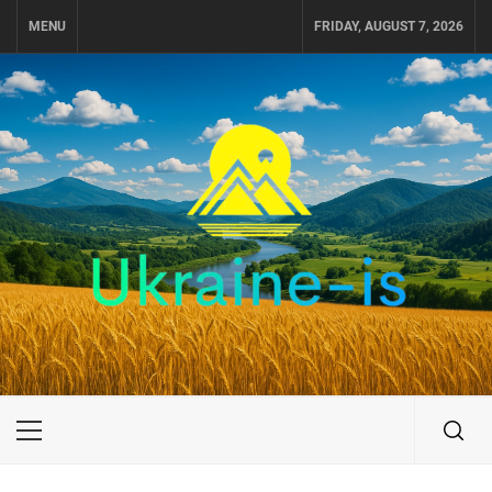
Skip
MENU
FRIDAY, AUGUST 7, 2026
to
content
UKRAINE-IS
ПОДОРОЖI ПО УКРАЇНІ
Primary
Menu