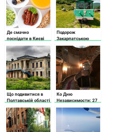
Де смачно
Подорож
поснідати в Києві
Закарпатською
областю: частина 2
Що подивитися в
Ко Дню
Полтавській області
Независимости: 27
малоизвестных
жемчужин Украины