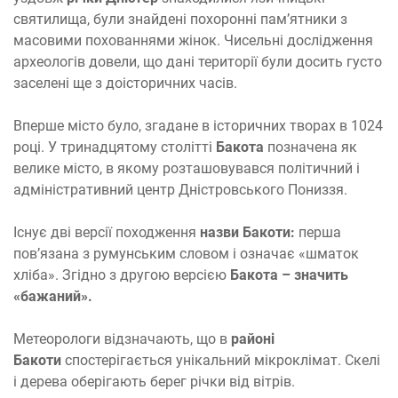
святилища, були знайдені похоронні пам’ятники з
масовими похованнями жінок. Чисельні дослідження
археологів довели, що дані території були досить густо
заселені ще з доісторичних часів.
Вперше місто було, згадане в історичних творах в 1024
році. У тринадцятому столітті
Бакота
позначена як
велике місто, в якому розташовувався політичний і
адміністративний центр Дністровського Пониззя.
Існує дві версії походження
назви Бакоти:
перша
пов’язана з румунським словом і означає «шматок
хліба». Згідно з другою версією
Бакота – значить
«бажаний».
Метеорологи відзначають, що в
районі
Бакоти
спостерігається унікальний мікроклімат. Скелі
і дерева оберігають берег річки від вітрів.