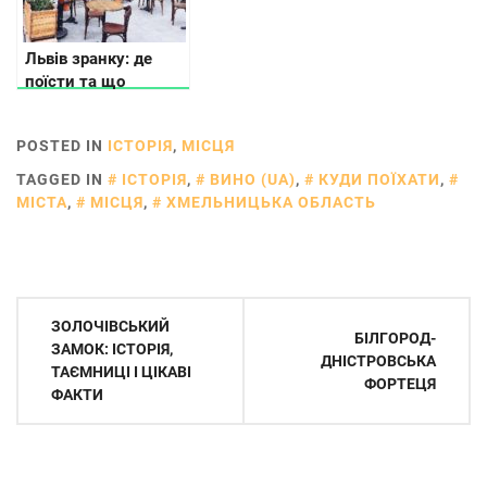
Львів зранку: де
поїсти та що
подивитись
POSTED IN
ІСТОРІЯ
,
МІСЦЯ
TAGGED IN
ІСТОРІЯ
,
ВИНО (UA)
,
КУДИ ПОЇХАТИ
,
МІСТА
,
МІСЦЯ
,
ХМЕЛЬНИЦЬКА ОБЛАСТЬ
Навігація
ЗОЛОЧІВСЬКИЙ
БІЛГОРОД-
записів
ЗАМОК: ІСТОРІЯ,
ДНІСТРОВСЬКА
ТАЄМНИЦІ І ЦІКАВІ
ФОРТЕЦЯ
ФАКТИ