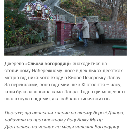
Джерело
«Сльози Богородиці»
знаходиться на
столичному Набережному шосе в декількох десятках
метрів від нижнього входу в Києво-Печерську Лавру.
За переказами, воно відомий ще з XI століття – часу,
коли була заснована сама Лавра. Тоді в цій місцевості
спалахнула епідемія, яка забрала тисячі життів.
Пастухи, що випасали тварин на лівому березі Дніпра,
побачили на протилежному боці Божу Матір.
Діставшись на човнах до місця явлення Богородиці