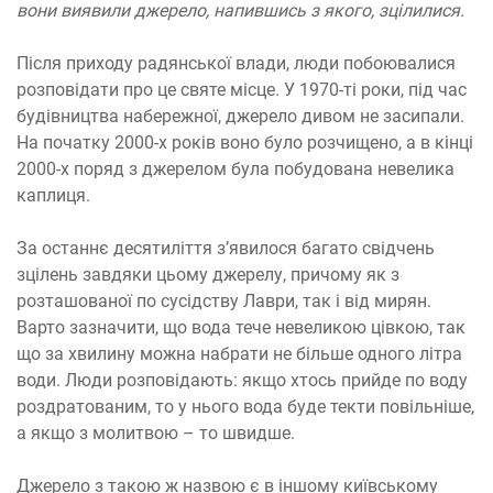
вони виявили джерело, напившись з якого, зцілилися.
Після приходу радянської влади, люди побоювалися
розповідати про це святе місце. У 1970-ті роки, під час
будівництва набережної, джерело дивом не засипали.
На початку 2000-х років воно було розчищено, а в кінці
2000-х поряд з джерелом була побудована невелика
каплиця.
За останнє десятиліття з’явилося багато свідчень
зцілень завдяки цьому джерелу, причому як з
розташованої по сусідству Лаври, так і від мирян.
Варто зазначити, що вода тече невеликою цівкою, так
що за хвилину можна набрати не більше одного літра
води. Люди розповідають: якщо хтось прийде по воду
роздратованим, то у нього вода буде текти повільніше,
а якщо з молитвою – то швидше.
Джерело з такою ж назвою є в іншому київському