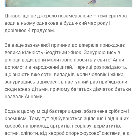
Цікаво, що це джерело незамерзаюче – температура
води в ньому однакова в будь-який час року і
дорівнює 4 градусам.
За вище зазначеної причини до джерела приїжджає
велика кількість бездітний жінок. Занурюючись в
цілющі води, вони молитовно просять у святої Анни
допомоги в народженні дітей. Черниці розповідають,
що знають вже сотні випадків, коли чоловік і жінка,
занурившись в джерелі, в наступний раз приїжджали
сюди вже з дітьми, причому багатьох дівчаток батьки
назвали Аннами.
Вода в цьому місці бактерицидна, збагачена сріблом і
кремнієм. Тому тут відбуваються зцілення і від інших
хвороб, наприклад, артритів, псоріазу, дерматитів,
астми, сліпоти, від хвороб опорно-рухової системи, від