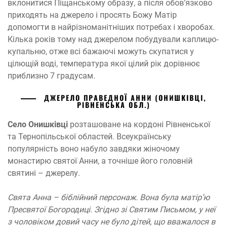
вклонитися Піщанському образу, а після обов’язково
приходять на джерело і просять Божу Матір
допомогти в найрізноманітніших потребах і хворобах.
Кілька років тому над джерелом побудували каплицю-
купальню, отже всі бажаючі можуть скупатися у
цілющій воді, температура якої цілий рік дорівнює
приблизно 7 градусам.
ДЖЕРЕЛО ПРАВЕДНОЇ АННИ (ОНИШКІВЦІ,
РІВНЕНСЬКА ОБЛ.)
Село Онишківці
розташоване на кордоні Рівненської
та Тернопільської областей. Всеукраїнську
популярність воно набуло завдяки жіночому
монастирю святої Анни, а точніше його головній
святині – джерелу.
Свята Анна – біблійний персонаж. Вона була матір’ю
Пресвятої Богородиці. Згідно зі Святим Письмом, у неї
з чоловіком довий часу не було дітей, що вважалося в