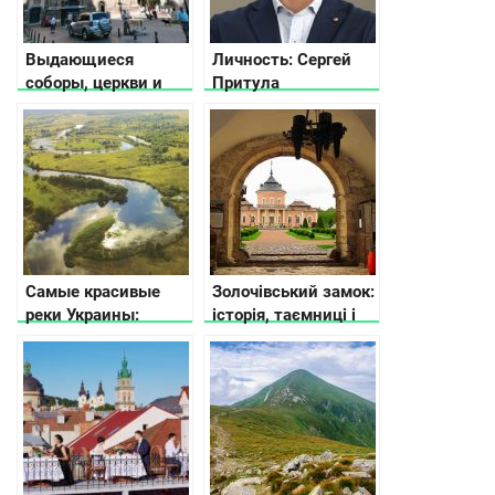
Выдающиеся
Личность: Сергей
соборы, церкви и
Притула
храмы во Львове
Самые красивые
Золочівський замок:
реки Украины:
історія, таємниці і
легенды и истории
цікаві факти