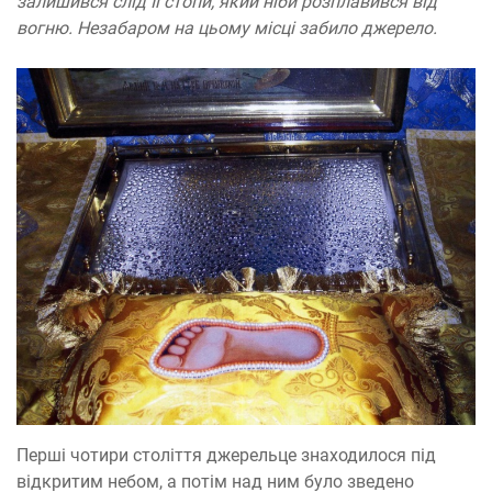
залишився слід Її стопи, який ніби розплавився від
вогню. Незабаром на цьому місці забило джерело.
Перші чотири століття джерельце знаходилося під
відкритим небом, а потім над ним було зведено