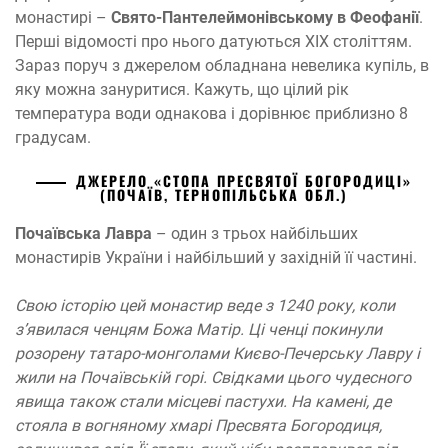
монастирі –
Свято-Пантелеймонівському в Феофанії
.
Перші відомості про нього датуються XIX століттям.
Зараз поруч з джерелом обладнана невелика купіль, в
яку можна зануритися. Кажуть, що цілий рік
температура води однакова і дорівнює приблизно 8
градусам.
ДЖЕРЕЛО «СТОПА ПРЕСВЯТОЇ БОГОРОДИЦІ»
(ПОЧАЇВ, ТЕРНОПІЛЬСЬКА ОБЛ.)
Почаївська Лавра
– один з трьох найбільших
монастирів України і найбільший у західній її частині.
Свою історію цей монастир веде з 1240 року, коли
з’явилася ченцям Божа Матір. Ці ченці покинули
розорену татаро-монголами Києво-Печерську Лавру і
жили на Почаївській горі. Свідками цього чудесного
явища також стали місцеві пастухи. На камені, де
стояла в вогняному хмарі Пресвята Богородиця,