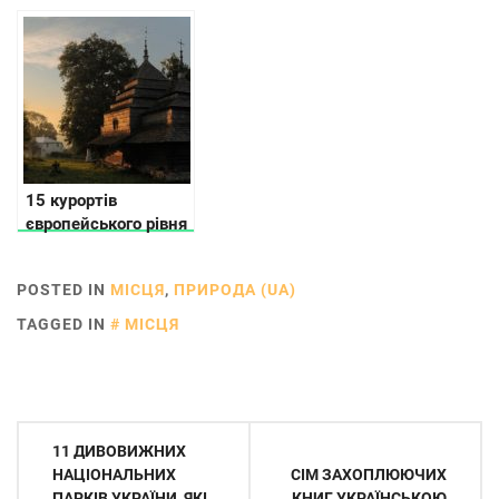
малоизвестных
жемчужин Украины
15 курортів
європейського рівня
в Україні
POSTED IN
МІСЦЯ
,
ПРИРОДА (UA)
TAGGED IN
МІСЦЯ
Навігація
11 ДИВОВИЖНИХ
записів
НАЦІОНАЛЬНИХ
СІМ ЗАХОПЛЮЮЧИХ
ПАРКІВ УКРАЇНИ, ЯКІ
КНИГ УКРАЇНСЬКОЮ