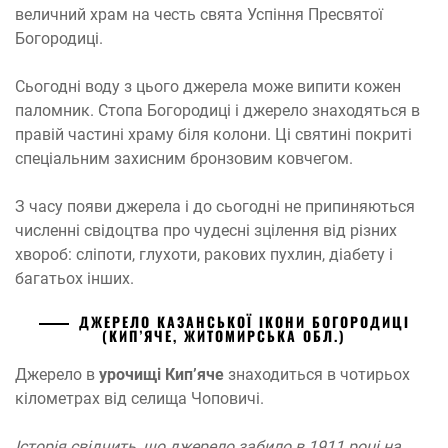
величний храм на честь свята Успіння Пресвятої
Богородиці.
Сьогодні воду з цього джерела може випити кожен
паломник. Стопа Богородиці і джерело знаходяться в
правій частині храму біля колони. Ці святині покриті
спеціальним захисним бронзовим ковчегом.
З часу появи джерела і до сьогодні не припиняються
численні свідоцтва про чудесні зцілення від різних
хвороб: сліпоти, глухоти, ракових пухлин, діабету і
багатьох інших.
ДЖЕРЕЛО КАЗАНСЬКОЇ ІКОНИ БОГОРОДИЦІ
(КИП’ЯЧЕ, ЖИТОМИРСЬКА ОБЛ.)
Джерело в
урочищі Кип’яче
знаходиться в чотирьох
кілометрах від селища Чоповичі.
Історія свідчить, що джерело забило в 1911 році на