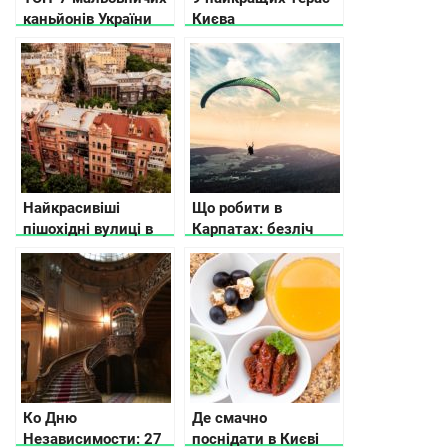
каньйонів України
Києва
Найкрасивіші
Що робити в
пішохідні вулиці в
Карпатах: безліч
різних містах
ідей розваг для
України
кожного
Ко Дню
Де смачно
Независимости: 27
поснідати в Києві