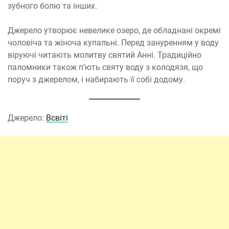
зубного болю та інших.
Джерело утворює невелике озеро, де обладнані окремі
чоловіча та жіноча купальні. Перед зануренням у воду
віруючі читають молитву святий Анні. Традиційно
паломники також п’ють святу воду з колодязя, що
поруч з джерелом, і набирають її собі додому.
Джерело:
Всвіті