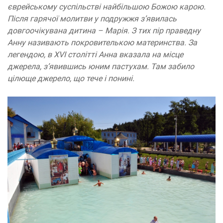
єврейському суспільстві найбільшою Божою карою.
Після гарячої молитви у подружжя з’явилась
довгоочікувана дитина – Марія. З тих пір праведну
Анну називають покровителькою материнства. За
легендою, в XVI столітті Анна вказала на місце
джерела, з’явившись юним пастухам. Там забило
цілюще джерело, що тече і понині.