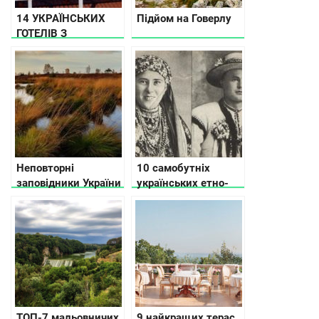
14 УКРАЇНСЬКИХ
Підйом на Говерлу
ГОТЕЛІВ З
ДИВОВИЖНИМ
МИНУЛИМ
Неповторні
10 самобутніх
заповідники України
українських етно-
груп
ТОП-7 мальовничих
9 найкращих терас