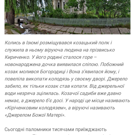
Колись в Ізюмі розміщувався козацький полк і
служила в ньому віруюча людина на прізвисько
Кириченко. У його родині сталося горе –
новонароджена дочка виявилася сліпою. Побожний
козак молився Богородиці і Вона з’явилася йому, і
повеліла викопати колодязь у своєму дворі. Джерело
забило, як тільки козак став копати. Від джерельної
води незряча зцілилась. Козачої садиби вже давно
немає, а джерело б’є досі. У народі це місце називають
«Кіріченковим колодязем», а віруючі називають
«Джерелом Божої Матері».
Сьогодні паломники тисячами приїжджають