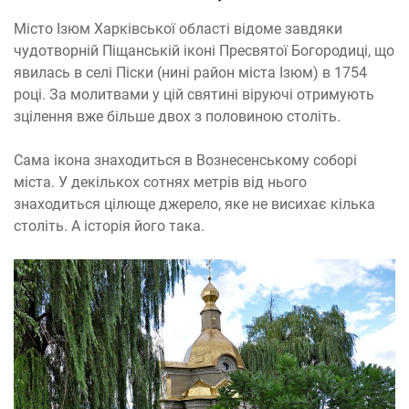
Місто Ізюм Харківської області відоме завдяки
чудотворній Піщанській іконі Пресвятої Богородиці, що
явилась в селі Піски (нині район міста Ізюм) в 1754
році. За молитвами у цій святині віруючі отримують
зцілення вже більше двох з половиною століть.
Сама ікона знаходиться в Вознесенському соборі
міста. У декількох сотнях метрів від нього
знаходиться цілюще джерело, яке не висихає кілька
століть. А історія його така.