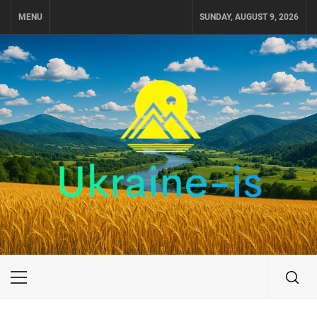
Skip
MENU
SUNDAY, AUGUST 9, 2026
to
content
UKRAINE-IS
ПОДОРОЖI ПО УКРАЇНІ
Primary
Menu