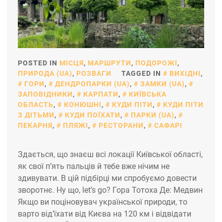
POSTED IN
МІСЦЯ
,
МАРШРУТИ
,
ПОДОРОЖІ
,
ПРИРОДА (UA)
,
РОЗВАГИ
TAGGED IN
ВИХІДНІ
,
ГОРИ
,
ДЕНДРОПАРКИ (UA)
,
ЗАМКИ (UA)
,
ЗАПОВІДНИКИ
,
КАРПАТИ
,
КИЇВСЬКА
ОБЛАСТЬ
,
КОНЮШНІ
,
КУДИ ПІТИ
,
КУДИ ПІТИ
З ДІТЬМИ
,
КУДИ ПОЇХАТИ
,
ПАРКИ (UA)
,
ПЕКАРНЯ
,
ПЛЯЖІ
,
РЕСТОРАНИ
,
САФАРІ
Здається, що знаєш всі локації Київської області,
як свої п’ять пальців й тебе вже нічим не
здивувати. В цій підбірці ми спробуємо довести
зворотнє. Ну що, let’s go? Гора Тотоха Де: Медвин
Якщо ви поціновувач української природи, то
варто від’їхати від Києва на 120 км і відвідати