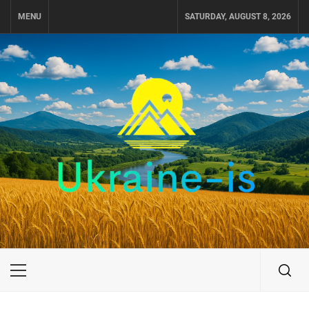
Skip
MENU
SATURDAY, AUGUST 8, 2026
to
content
UKRAINE-IS
ПОДОРОЖI ПО УКРАЇНІ
Primary
Menu