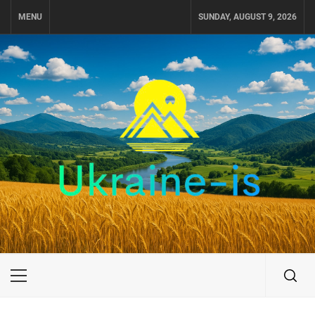
Skip
MENU
SUNDAY, AUGUST 9, 2026
to
content
UKRAINE-IS
ПОДОРОЖI ПО УКРАЇНІ
Primary
Menu