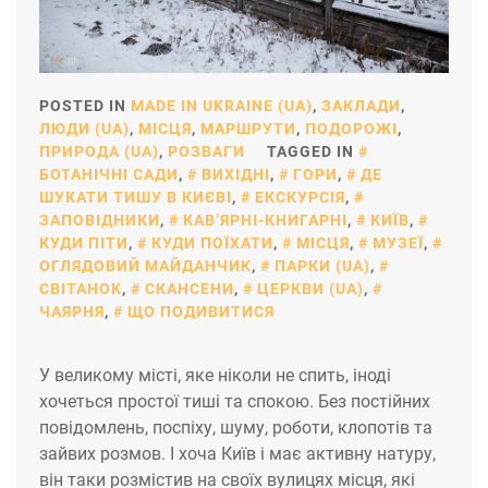
POSTED IN
MADE IN UKRAINE (UA)
,
ЗАКЛАДИ
,
ЛЮДИ (UA)
,
МІСЦЯ
,
МАРШРУТИ
,
ПОДОРОЖІ
,
ПРИРОДА (UA)
,
РОЗВАГИ
TAGGED IN
БОТАНІЧНІ САДИ
,
ВИХІДНІ
,
ГОРИ
,
ДЕ
ШУКАТИ ТИШУ В КИЄВІ
,
ЕКСКУРСІЯ
,
ЗАПОВІДНИКИ
,
КАВʼЯРНІ-КНИГАРНІ
,
КИЇВ
,
КУДИ ПІТИ
,
КУДИ ПОЇХАТИ
,
МІСЦЯ
,
МУЗЕЇ
,
ОГЛЯДОВИЙ МАЙДАНЧИК
,
ПАРКИ (UA)
,
СВІТАНОК
,
СКАНСЕНИ
,
ЦЕРКВИ (UA)
,
ЧАЯРНЯ
,
ЩО ПОДИВИТИСЯ
У великому місті, яке ніколи не спить, іноді
хочеться простої тиші та спокою. Без постійних
повідомлень, поспіху, шуму, роботи, клопотів та
зайвих розмов. І хоча Київ і має активну натуру,
він таки розмістив на своїх вулицях місця, які