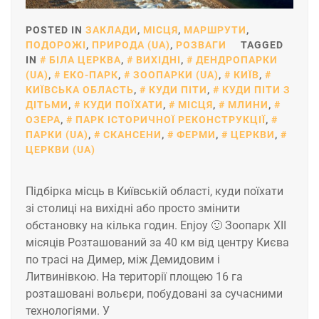
POSTED IN
ЗАКЛАДИ
,
МІСЦЯ
,
МАРШРУТИ
,
ПОДОРОЖІ
,
ПРИРОДА (UA)
,
РОЗВАГИ
TAGGED
IN
БІЛА ЦЕРКВА
,
ВИХІДНІ
,
ДЕНДРОПАРКИ
(UA)
,
ЕКО-ПАРК
,
ЗООПАРКИ (UA)
,
КИЇВ
,
КИЇВСЬКА ОБЛАСТЬ
,
КУДИ ПІТИ
,
КУДИ ПІТИ З
ДІТЬМИ
,
КУДИ ПОЇХАТИ
,
МІСЦЯ
,
МЛИНИ
,
ОЗЕРА
,
ПАРК ІСТОРИЧНОЇ РЕКОНСТРУКЦІЇ
,
ПАРКИ (UA)
,
СКАНСЕНИ
,
ФЕРМИ
,
ЦЕРКВИ
,
ЦЕРКВИ (UA)
Підбірка місць в Київській області, куди поїхати
зі столиці на вихідні або просто змінити
обстановку на кілька годин. Enjoy 🙂 Зоопарк ХІІ
місяців Розташований за 40 км від центру Києва
по трасі на Димер, між Демидовим і
Литвинівкою. На території площею 16 га
розташовані вольєри, побудовані за сучасними
технологіями. У