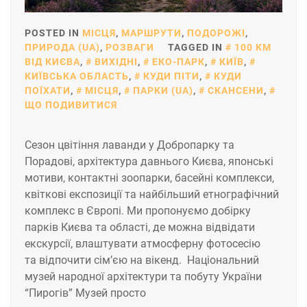
POSTED IN
МІСЦЯ
,
МАРШРУТИ
,
ПОДОРОЖІ
,
ПРИРОДА (UA)
,
РОЗВАГИ
TAGGED IN
100 КМ
ВІД КИЄВА
,
ВИХІДНІ
,
ЕКО-ПАРК
,
КИЇВ
,
КИЇВСЬКА ОБЛАСТЬ
,
КУДИ ПІТИ
,
КУДИ
ПОЇХАТИ
,
МІСЦЯ
,
ПАРКИ (UA)
,
СКАНСЕНИ
,
ЩО ПОДИВИТИСЯ
Сезон цвітіння лаванди у Добропарку та
Порадові, архітектура давнього Києва, японські
мотиви, контактні зоопарки, басейні комплекси,
квіткові експозиції та найбільший етнографічний
комплекс в Європі. Ми пропонуємо добірку
парків Києва та області, де можна відвідати
екскурсії, влаштувати атмосферну фотосесію
та відпочити сім’єю на вікенд. Національний
музей народної архітектури та побуту України
“Пирогів” Музей просто