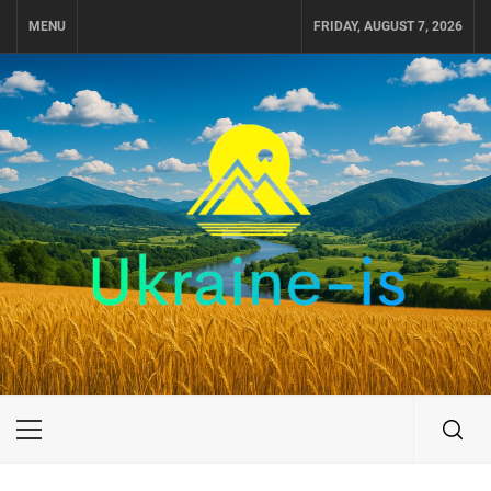
Skip
MENU
FRIDAY, AUGUST 7, 2026
to
content
UKRAINE-IS
ПОДОРОЖI ПО УКРАЇНІ
Primary
Menu