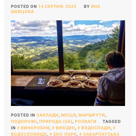
POSTED ON
14 СЕРПНЯ, 2025
BY
ЯНА
ШЕВЦОВА
POSTED IN
ЗАКЛАДИ
,
МІСЦЯ
,
МАРШРУТИ
,
ПОДОРОЖІ
,
ПРИРОДА (UA)
,
РОЗВАГИ
TAGGED
IN
ВИНОРОБНЯ
,
ВИХІДНІ
,
ВОДОСПАДИ
,
ВОДОСХОВИЩЕ
,
ЕКО-ПАРК
,
ЗАКАРПАТСЬКА