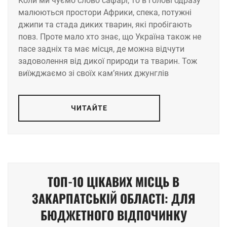
Коли ми чуємо слово сафарі, то в голові одразу
малюються простори Африки, спека, потужні
джипи та стада диких тварин, які пробігають
повз. Проте мало хто знає, що Україна також не
пасе задніх та має місця, де можна відчути
задоволення від дикої природи та тварин. Тож
виїжджаємо зі своїх кам’яних джунглів
ЧИТАЙТЕ
ТОП-10 ЦІКАВИХ МІСЦЬ В
ЗАКАРПАТСЬКІЙ ОБЛАСТІ: ДЛЯ
БЮДЖЕТНОГО ВІДПОЧИНКУ