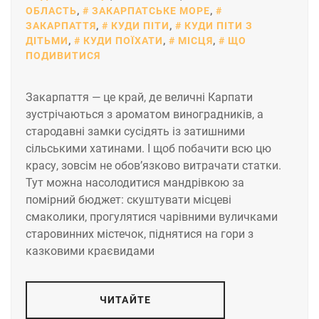
ОБЛАСТЬ
,
ЗАКАРПАТСЬКЕ МОРЕ
,
ЗАКАРПАТТЯ
,
КУДИ ПІТИ
,
КУДИ ПІТИ З
ДІТЬМИ
,
КУДИ ПОЇХАТИ
,
МІСЦЯ
,
ЩО
ПОДИВИТИСЯ
Закарпаття — це край, де величні Карпати
зустрічаються з ароматом виноградників, а
стародавні замки сусідять із затишними
сільськими хатинами. І щоб побачити всю цю
красу, зовсім не обов’язково витрачати статки.
Тут можна насолодитися мандрівкою за
помірний бюджет: скуштувати місцеві
смаколики, прогулятися чарівними вуличками
старовинних містечок, піднятися на гори з
казковими краєвидами
ЧИТАЙТЕ