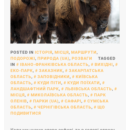
POSTED IN
ІСТОРІЯ
,
МІСЦЯ
,
МАРШРУТИ
,
ПОДОРОЖІ
,
ПРИРОДА (UA)
,
РОЗВАГИ
TAGGED
IN
ІВАНО-ФРАНКІВСЬКА ОБЛАСТЬ
,
ВИХІДНІ
,
ЕКО-ПАРК
,
ЗАКАЗНИК
,
ЗАКАРПАТСЬКА
ОБЛАСТЬ
,
ЗАПОВІДНИКИ
,
КИЇВСЬКА
ОБЛАСТЬ
,
КУДИ ПІТИ
,
КУДИ ПОЇХАТИ
,
ЛАНДШАФТНИЙ ПАРК
,
ЛЬВІВСЬКА ОБЛАСТЬ
,
МІСЦЯ
,
МИКОЛАЇВСЬКА ОБЛАСТЬ
,
ПАРК
ОЛЕНІВ
,
ПАРКИ (UA)
,
САФАРІ
,
СУМСЬКА
ОБЛАСТЬ
,
ЧЕРНІГІВСЬКА ОБЛАСТЬ
,
ЩО
ПОДИВИТИСЯ