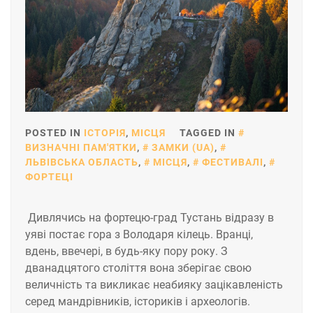
POSTED IN
ІСТОРІЯ
,
МІСЦЯ
TAGGED IN
ВИЗНАЧНІ ПАМ'ЯТКИ
,
ЗАМКИ (UA)
,
ЛЬВІВСЬКА ОБЛАСТЬ
,
МІСЦЯ
,
ФЕСТИВАЛІ
,
ФОРТЕЦІ
Дивлячись на фортецю-град Тустань відразу в
уяві постає гора з Володаря кілець. Вранці,
вдень, ввечері, в будь-яку пору року. З
дванадцятого століття вона зберігає свою
величність та викликає неабияку зацікавленість
серед мандрівників, істориків і археологів.