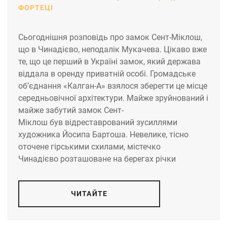
ФОРТЕЦІ
Сьогоднішня розповідь про замок Сент-Міклош,
що в Чинадієво, неподалік Мукачева. Цікаво вже
те, що це перший в Україні замок, який держава
віддала в оренду приватній особі. Громадське
об’єднання «Калган-А» взялося зберегти це місце
середньовічної архітектури. Майже зруйнований і
майже забутий замок Сент-
Міклош був відреставрований зусиллями
художника Йосипа Бартоша. Невелике, тісно
оточене гірськими схилами, містечко
Чинадієво розташоване на берегах річки
ЧИТАЙТЕ