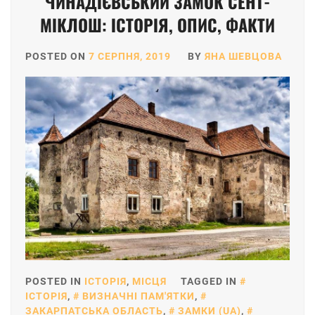
ЧИНАДЇЄВСЬКИЙ ЗАМОК СЕНТ-
МІКЛОШ: ІСТОРІЯ, ОПИС, ФАКТИ
POSTED ON
7 СЕРПНЯ, 2019
BY
ЯНА ШЕВЦОВА
POSTED IN
ІСТОРІЯ
,
МІСЦЯ
TAGGED IN
ІСТОРІЯ
,
ВИЗНАЧНІ ПАМ'ЯТКИ
,
ЗАКАРПАТСЬКА ОБЛАСТЬ
,
ЗАМКИ (UA)
,