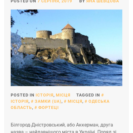
POSTED ON
7 СЕРПНЯ, 2019
BY
ЯНА ШЕВЦОВА
POSTED IN
ІСТОРІЯ
,
МІСЦЯ
TAGGED IN
ІСТОРІЯ
,
ЗАМКИ (UA)
,
МІСЦЯ
,
ОДЕСЬКА
ОБЛАСТЬ
,
ФОРТЕЦІ
Білгород-Дністровський, або Аккерман, друга
назва – найдавнішого міста в Україні. Поряд зі