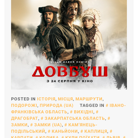
POSTED IN
ІСТОРІЯ
,
МІСЦЯ
,
МАРШРУТИ
,
ПОДОРОЖІ
,
ПРИРОДА (UA)
TAGGED IN
ІВАНО-
ФРАНКІВСЬКА ОБЛАСТЬ
,
ВИХІДНІ
,
ДРАГОБРАТ
,
ЗАКАРПАТСЬКА ОБЛАСТЬ
,
ЗАМКИ
,
ЗАМКИ (UA)
,
КАМ’ЯНЕЦЬ-
ПОДІЛЬСЬКИЙ
,
КАНЬЙОНИ
,
КАПЛИЦЯ
,
КАРПАТИ
,
КОЛИБА
,
КУДИ ПОЇХАТИ
,
ЛЬВІВ
,