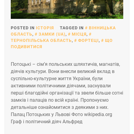
POSTED IN
ІСТОРІЯ
TAGGED IN
ВІННИЦЬКА
ОБЛАСТЬ
,
ЗАМКИ (UA)
,
МІСЦЯ
,
ТЕРНОПІЛЬСЬКА ОБЛАСТЬ
,
ФОРТЕЦІ
,
ЩО
ПОДИВИТИСЯ
Потоцькі – сім’я польських шляхтичів, магнатів,
діячів культури. Вони внесли великий вклад в
суспільно-культурне життя України, були
активними політичними діячами, заснували
перші благодійні організації та звели більше сотні
замків і палаців по всій країні. Пропонуємо
детальніше ознайомитися з деякими з них.
Палац Потоцьких у Львові Фото wikipedia.org
Граф і політичний діяч Альфред