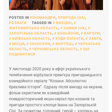
POSTED IN
КІНОМАНДРИ
,
ПРИРОДА (UA)
,
РОЗВАГИ
TAGGED IN
ВИХІДНІ
,
ЖИТОМИРСЬКА ОБЛАСТЬ
,
ЗАМКИ (UA)
,
ЗАПОРІЗЬКА ОБЛАСТЬ
,
КАНЬЙОНИ
,
КАР'ЄРИ
,
КИЇВСЬКА ОБЛАСТЬ
,
КУДИ ПОЇХАТИ
,
ЛАВРА
,
МІСЦЯ
,
СКАНСЕНИ
,
ФОРТЕЦІ
,
ЧЕРКАСЬКА
ОБЛАСТЬ
,
ЧЕРНІВЕЦЬКА ОБЛАСТЬ
,
ЩО
ПОДИВИТИСЯ
У листопаді 2020 року в ефірі українського
телебачення відбулася прем’єра пригодницького
комедійного серіалу “Козаки. Абсолютно
брехлива історія”. Одразу після виходу на екрани,
фільм охрестили як комедійний
псевдоісторичний екшн-серіал про козаків та
пригоди простого хлопця Івана на Запорізькій
Січі. За сюжетом, головний герой – хлопець на