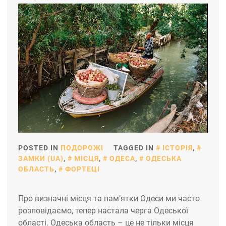
POSTED IN
ПОДОРОЖІ
TAGGED IN
ІСТОРІЯ
,
ЗАМКИ (UA)
,
МІСЦЯ
,
ОДЕСА
,
ОДЕСЬКА
ОБЛАСТЬ
,
ФОРТЕЦІ
Про визначні місця та пам’ятки Одеси ми часто
розповідаємо, тепер настала черга Одеської
області. Одеська область – це не тільки місця