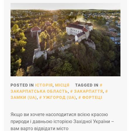
POSTED IN
ІСТОРІЯ
,
МІСЦЯ
TAGGED IN
ЗАКАРПАТСЬКА ОБЛАСТЬ
,
ЗАКАРПАТТЯ
,
ЗАМКИ (UA)
,
УЖГОРОД (UA)
,
ФОРТЕЦІ
Якщо ви хочете насолодитися всією красою
природи і давньою історією Західної України –
вам варто відвідати місто