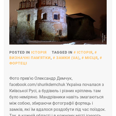
POSTED IN
ІСТОРІЯ
TAGGED IN
ІСТОРІЯ
,
ВИЗНАЧНІ ПАМ'ЯТКИ
,
ЗАМКИ (UA)
,
МІСЦЯ
,
ФОРТЕЦІ
Фото прев’ю Олександр Демчук,
facebook.com/shurikdemchuk Україна почалася з
Київської Русі, а будівель і різних кріплень там
було неміряно. Мандрівники навіть змагаються
між собою, збираючи фотографії фортець і
замків, які їм вдалося роздобути під час поїздок.
Так, в кожній області і в кожному місті існують