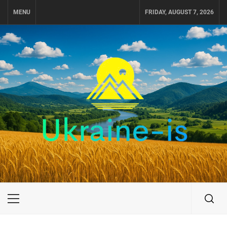
Skip
MENU
FRIDAY, AUGUST 7, 2026
to
content
UKRAINE-IS
ПОДОРОЖI ПО УКРАЇНІ
Primary
Menu