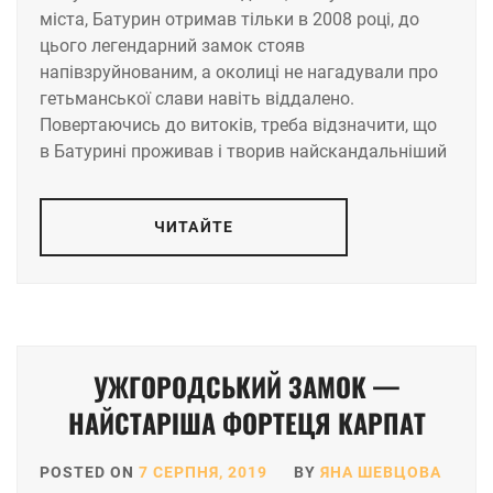
міста, Батурин отримав тільки в 2008 році, до
цього легендарний замок стояв
напівзруйнованим, а околиці не нагадували про
гетьманської слави навіть віддалено.
Повертаючись до витоків, треба відзначити, що
в Батурині проживав і творив найскандальніший
ЧИТАЙТЕ
УЖГОРОДСЬКИЙ ЗАМОК —
НАЙСТАРІША ФОРТЕЦЯ КАРПАТ
POSTED ON
7 СЕРПНЯ, 2019
BY
ЯНА ШЕВЦОВА