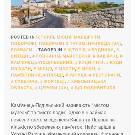
POSTED IN
ІСТОРІЯ
,
МІСЦЯ
,
МАРШРУТИ
,
ПОДОРОЖІ
,
ПОДОРОЖІ З ТАТОМ
,
ПРИРОДА (UA)
,
РОЗВАГИ
TAGGED IN
ІСТОРІЯ
,
БУДИНКИ
,
ВИХІДНІ
,
ГОНЧАРНА МАЙСТЕРНЯ
,
КАВ'ЯРНІ
,
КАМ’ЯНЕЦЬ-ПОДІЛЬСЬКИЙ
,
КУДИ ПІТИ
,
КУДИ
ПОЇХАТИ
,
МІСЦЯ
,
МОСТИ
,
МУЗЕЇ
,
ПАМ'ЯТНИКИ
,
ПЛОЩІ
,
РАТУШІ
,
РЕСТОРАНИ
,
СУВЕНІРИ
,
ФОРТЕЦІ
,
ХМЕЛЬНИЦЬКА
ОБЛАСТЬ
,
ЦЕРКВИ (UA)
,
ЩО ПОДИВИТИСЯ
Кам’янець-Подільський називають “містом
музеєм” та “місто-подій”, адже він займає
почесне третє місце після Києва та Львова за
кількістю збережених пам’яток. Найстаріша в
Україні Ратуша, вірменський колодязь, будинок з