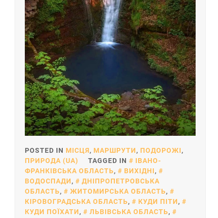
POSTED IN
МІСЦЯ
,
МАРШРУТИ
,
ПОДОРОЖІ
,
ПРИРОДА (UA)
TAGGED IN
ІВАНО-
ФРАНКІВСЬКА ОБЛАСТЬ
,
ВИХІДНІ
,
ВОДОСПАДИ
,
ДНІПРОПЕТРОВСЬКА
ОБЛАСТЬ
,
ЖИТОМИРСЬКА ОБЛАСТЬ
,
КІРОВОГРАДСЬКА ОБЛАСТЬ
,
КУДИ ПІТИ
,
КУДИ ПОЇХАТИ
,
ЛЬВІВСЬКА ОБЛАСТЬ
,