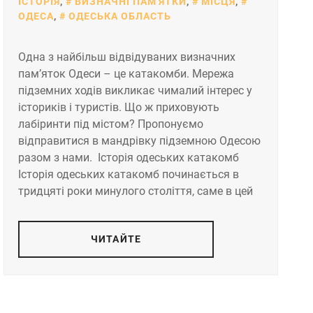
ІСТОРІЯ
,
ВИЗНАЧНІ ПАМ'ЯТКИ
,
МІСЦЯ
,
ОДЕСА
,
ОДЕСЬКА ОБЛАСТЬ
Одна з найбільш відвідуваних визначних
пам’яток Одеси – це катакомби. Мережа
підземних ходів викликає чималий інтерес у
істориків і туристів. Що ж приховують
лабіринти під містом? Пропонуємо
відправитися в мандрівку підземною Одесою
разом з нами. Історія одеських катакомб
Історія одеських катакомб починається в
тридцяті роки минулого століття, саме в цей
ЧИТАЙТЕ