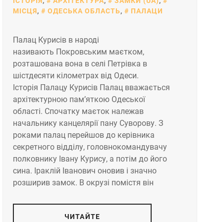
ІСТОРІЯ
,
АРХІТЕКТУРА
,
ЗАМКИ (UA)
,
МІСЦЯ
,
ОДЕСЬКА ОБЛАСТЬ
,
ПАЛАЦИ
Палац Курисів в народі
називають Покровським маєтком,
розташована вона в селі Петрівка в
шістдесяти кілометрах від Одеси.
Історія Палацу Курисів Палац вважається
архітектурною пам’яткою Одеської
області. Спочатку маєток належав
начальнику канцелярії пану Суворову. З
роками палац перейшов до керівника
секретного відділу, головнокомандувачу
полковнику Івану Курису, а потім до його
сина. Іраклій Іванович оновив і значно
розширив замок. В окрузі помістя він
ЧИТАЙТЕ