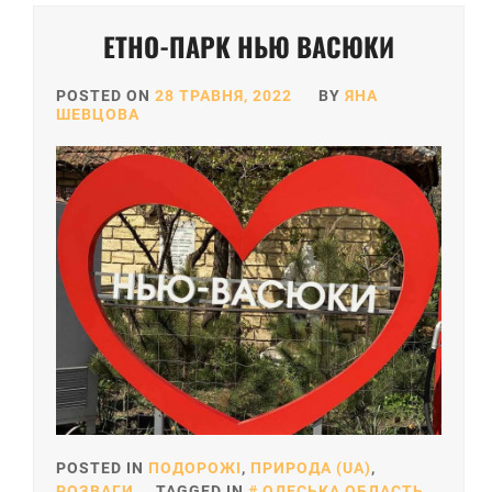
ЕТНО-ПАРК НЬЮ ВАСЮКИ
POSTED ON
28 ТРАВНЯ, 2022
BY
ЯНА
ШЕВЦОВА
POSTED IN
ПОДОРОЖІ
,
ПРИРОДА (UA)
,
РОЗВАГИ
TAGGED IN
ОДЕСЬКА ОБЛАСТЬ
,