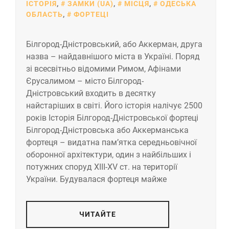
ІСТОРІЯ
,
ЗАМКИ (UA)
,
МІСЦЯ
,
ОДЕСЬКА
ОБЛАСТЬ
,
ФОРТЕЦІ
Білгород-Дністровський, або Аккерман, друга
назва – найдавнішого міста в Україні. Поряд
зі всесвітньо відомими Римом, Афінами
Єрусалимом – місто Білгород-
Дністровський входить в десятку
найстаріших в світі. Його історія налічує 2500
років Історія Білгород-Дністровської фортеці
Білгород-Дністровська або Аккерманська
фортеця – видатна пам’ятка середньовічної
оборонної архітектури, один з найбільших і
потужних споруд XIII-XV ст. на території
України. Будувалася фортеця майже
ЧИТАЙТЕ