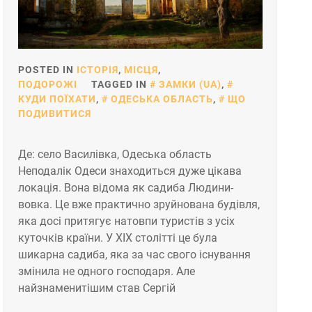
POSTED IN
ІСТОРІЯ
,
МІСЦЯ
,
ПОДОРОЖІ
TAGGED IN
ЗАМКИ (UA)
,
КУДИ ПОЇХАТИ
,
ОДЕСЬКА ОБЛАСТЬ
,
ЩО
ПОДИВИТИСЯ
Де: село Василівка, Одеська область
Неподалік Одеси знаходиться дуже цікава
локація. Вона відома як садиба Людини-
вовка. Це вже практично зруйнована будівля,
яка досі притягує натовпи туристів з усіх
куточків країни. У ХІХ столітті це була
шикарна садиба, яка за час свого існування
змінила не одного господаря. Але
найзнаменитішим став Сергій