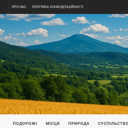
Skip
ПРО НАС
ПОЛІТИКА КОНФІДЕНЦІЙНОСТІ
to
content
UKRAINE-
ПОДОРОЖI ПО УКРАЇНІ
ПОДОРОЖІ
МІСЦЯ
ПРИРОДА
СУСПІЛЬСТВ