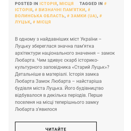
POSTED IN
ІСТОРІЯ
,
МІСЦЯ
TAGGED IN
ІСТОРІЯ
,
ВИЗНАЧНІ ПАМ'ЯТКИ
,
ВОЛИНСЬКА ОБЛАСТЬ
,
ЗАМКИ (UA)
,
ЛУЦЬК
,
МІСЦЯ
В одному з найдавніших міст України –
Луцьку збереглася значна пам’ятка
архітектури національного значення – замок
Любарта. Чим здивує скарб історико-
культурного заповідника «Старий Луцьк»?
Детальніше в матеріалі. Історія замка
Любарта Замок Любарта – найстаріша
будівля міста Луцька. Його будівництво
відбувалося в декілька періодів. Перше
поселеня на місці теперішнього замку
Любарта з’явилося
ЧИТАЙТЕ