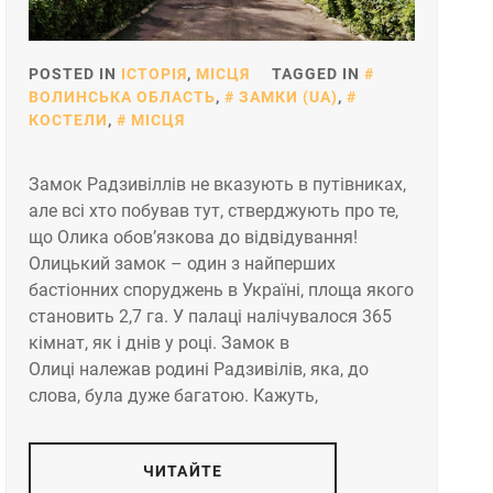
POSTED IN
ІСТОРІЯ
,
МІСЦЯ
TAGGED IN
ВОЛИНСЬКА ОБЛАСТЬ
,
ЗАМКИ (UA)
,
КОСТЕЛИ
,
МІСЦЯ
Замок Радзивіллів не вказують в путівниках,
але всі хто побував тут, стверджують про те,
що Олика обов’язкова до відвідування!
Олицький замок – один з найперших
бастіонних споруджень в Україні, площа якого
становить 2,7 га. У палаці налічувалося 365
кімнат, як і днів у році. Замок в
Олиці належав родині Радзивілів, яка, до
слова, була дуже багатою. Кажуть,
ЧИТАЙТЕ