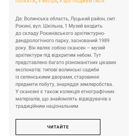
ПОЇХАТИ
,
МІСЦЯ
,
ЩО ПОДИВИТИСЯ
Де: Волинська область, Луцький район, смт.
Рокині, вул. Шкільна, 1 Музей входить
до складу Рокинівського архітектурно-
дендрологічного парку, заснований 1989
року. Він являє собою скансен – музей
архітектури під відкритим небом. Тут
представлено багато різноманітних цікавих
експонатів: типові волинські садиби
із селянськими дворами, старовинні
предмети побуту, знаряддя землеробства.
У скансені є також колекція етнографічних
матеріалів, що знайомлять відвідувачів з
традиційним національним
ЧИТАЙТЕ