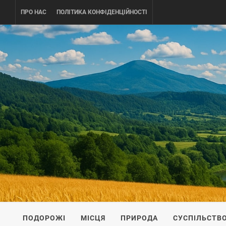
Skip
ПРО НАС
ПОЛІТИКА КОНФІДЕНЦІЙНОСТІ
to
content
UKRAINE-
ПОДОРОЖI ПО УКРАЇНІ
ПОДОРОЖІ
МІСЦЯ
ПРИРОДА
СУСПІЛЬСТВ