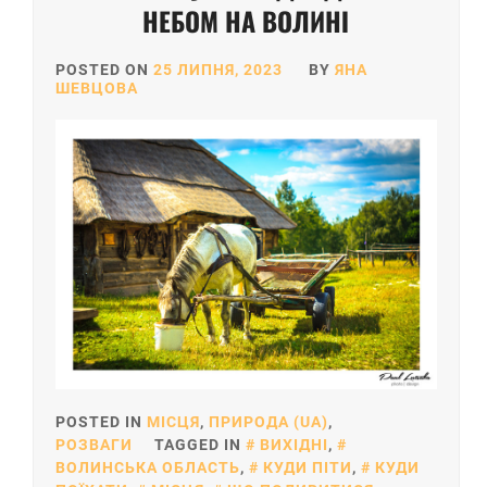
НЕБОМ НА ВОЛИНІ
POSTED ON
25 ЛИПНЯ, 2023
BY
ЯНА
ШЕВЦОВА
POSTED IN
МІСЦЯ
,
ПРИРОДА (UA)
,
РОЗВАГИ
TAGGED IN
ВИХІДНІ
,
ВОЛИНСЬКА ОБЛАСТЬ
,
КУДИ ПІТИ
,
КУДИ