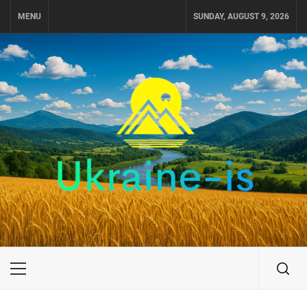
Skip
MENU
SUNDAY, AUGUST 9, 2026
to
content
UKRAINE-IS
ПОДОРОЖI ПО УКРАЇНІ
Primary
Menu