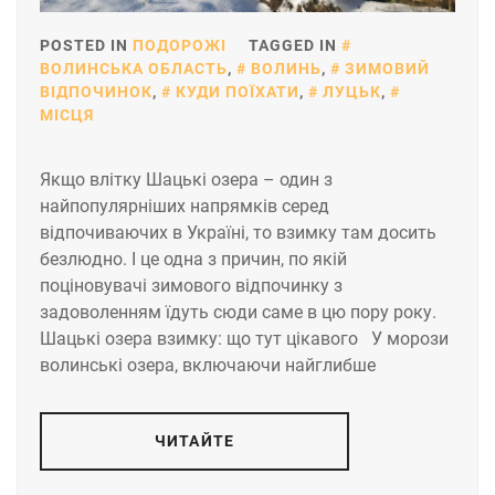
POSTED IN
ПОДОРОЖІ
TAGGED IN
ВОЛИНСЬКА ОБЛАСТЬ
,
ВОЛИНЬ
,
ЗИМОВИЙ
ВІДПОЧИНОК
,
КУДИ ПОЇХАТИ
,
ЛУЦЬК
,
МІСЦЯ
Якщо влітку Шацькі озера – один з
найпопулярніших напрямків серед
відпочиваючих в Україні, то взимку там досить
безлюдно. І це одна з причин, по якій
поціновувачі зимового відпочинку з
задоволенням їдуть сюди саме в цю пору року.
Шацькі озера взимку: що тут цікавого У морози
волинські озера, включаючи найглибше
ЧИТАЙТЕ