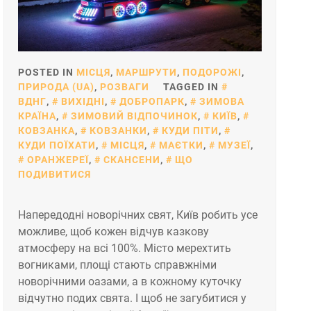
POSTED IN
МІСЦЯ
,
МАРШРУТИ
,
ПОДОРОЖІ
,
ПРИРОДА (UA)
,
РОЗВАГИ
TAGGED IN
ВДНГ
,
ВИХІДНІ
,
ДОБРОПАРК
,
ЗИМОВА
КРАЇНА
,
ЗИМОВИЙ ВІДПОЧИНОК
,
КИЇВ
,
КОВЗАНКА
,
КОВЗАНКИ
,
КУДИ ПІТИ
,
КУДИ ПОЇХАТИ
,
МІСЦЯ
,
МАЄТКИ
,
МУЗЕЇ
,
ОРАНЖЕРЕЇ
,
СКАНСЕНИ
,
ЩО
ПОДИВИТИСЯ
Напередодні новорічних свят, Київ робить усе
можливе, щоб кожен відчув казкову
атмосферу на всі 100%. Місто мерехтить
вогниками, площі стають справжніми
новорічними оазами, а в кожному куточку
відчутно подих свята. І щоб не загубитися у