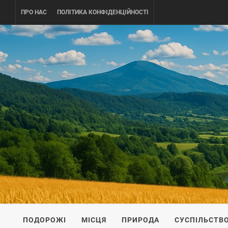
Skip
ПРО НАС
ПОЛІТИКА КОНФІДЕНЦІЙНОСТІ
to
content
UKRAINE-
ПОДОРОЖI ПО УКРАЇНІ
ПОДОРОЖІ
МІСЦЯ
ПРИРОДА
СУСПІЛЬСТВ