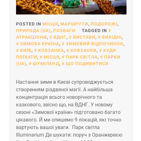
POSTED IN
МІСЦЯ
,
МАРШРУТИ
,
ПОДОРОЖІ
,
ПРИРОДА (UA)
,
РОЗВАГИ
TAGGED IN
АТРАКЦІОНИ
,
ВДНГ
,
ВИСТАВИ
,
ВИХІДНІ
,
ЗИМОВА КРАЇНА
,
ЗИМОВИЙ ВІДПОЧИНОК
,
КИЇВ
,
КОВЗАНКА
,
КОВЗАНКИ
,
КУДИ
ПОЇХАТИ
,
МІСЦЯ
,
ПАРК СВІТЛА
,
ПАРКИ
(UA)
,
ШУМІЛЕНД
,
ЩО ПОДИВИТИСЯ
Настання зими в Києві супроводжується
створенням різдвяної магії. А найбільша
концентрація всього новорічного та
казкового, звісно що, на ВДНГ. У новому
сезоні «Зимової країни» підготовано багато
цікавого. Й ми опишемо 9 локацій, які точно
вартують вашої уваги. Парк світла
Illuminarium Де шукати: поруч з Оранжереєю