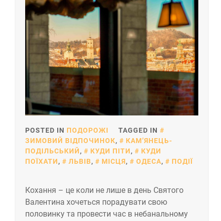
POSTED IN
ПОДОРОЖІ
TAGGED IN
ЗИМОВИЙ ВІДПОЧИНОК
,
КАМ’ЯНЕЦЬ-
ПОДІЛЬСЬКИЙ
,
КУДИ ПІТИ
,
КУДИ
ПОЇХАТИ
,
ЛЬВІВ
,
МІСЦЯ
,
ОДЕСА
,
ПОДІЇ
Кохання – це коли не лише в день Святого
Валентина хочеться порадувати свою
половинку та провести час в небанальному