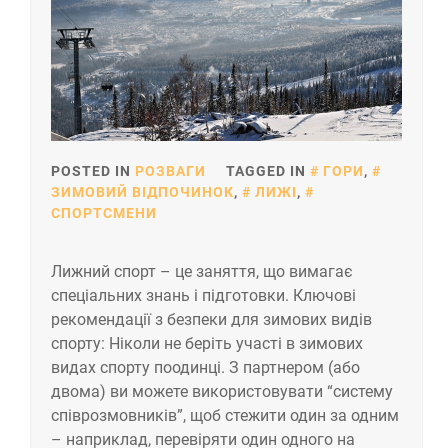
POSTED IN
РОЗВАГИ
TAGGED IN
ГОРИ
,
ЗИМОВИЙ ВІДПОЧИНОК
,
ЛИЖІ
,
СПОРТСМЕНИ
Лижний спорт – це заняття, що вимагає
спеціальних знань і підготовки. Ключові
рекомендації з безпеки для зимових видів
спорту: Ніколи не беріть участі в зимових
видах спорту поодинці. З партнером (або
двома) ви можете використовувати “систему
співрозмовників”, щоб стежити один за одним
– наприклад, перевіряти один одного на