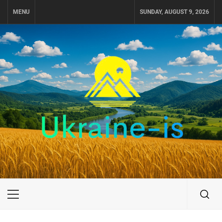
Skip
MENU
SUNDAY, AUGUST 9, 2026
to
content
UKRAINE-IS
ПОДОРОЖI ПО УКРАЇНІ
Primary
Menu