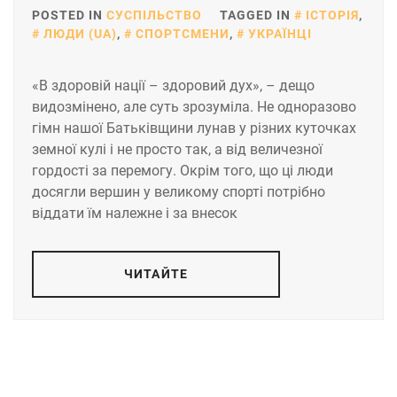
POSTED IN
СУСПІЛЬСТВО
TAGGED IN
ІСТОРІЯ
,
ЛЮДИ (UA)
,
СПОРТСМЕНИ
,
УКРАЇНЦІ
«В здоровій нації – здоровий дух», – дещо
видозмінено, але суть зрозуміла. Не одноразово
гімн нашої Батьківщини лунав у різних куточках
земної кулі і не просто так, а від величезної
гордості за перемогу. Окрім того, що ці люди
досягли вершин у великому спорті потрібно
віддати їм належне і за внесок
ЧИТАЙТЕ