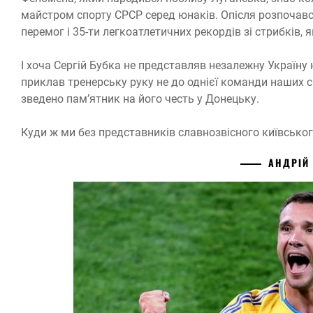
майстром спорту СРСР серед юнаків. Опісля розпочався
перемог і 35-ти легкоатлетичних рекордів зі стрибків, 
І хоча Сергій Бубка не представляв незалежну Україну н
приклав тренерську руку не до однієї команди наших с
зведено пам’ятник на його честь у Донецьку.
Куди ж ми без представників славнозвісного київсько
АНДРІЙ