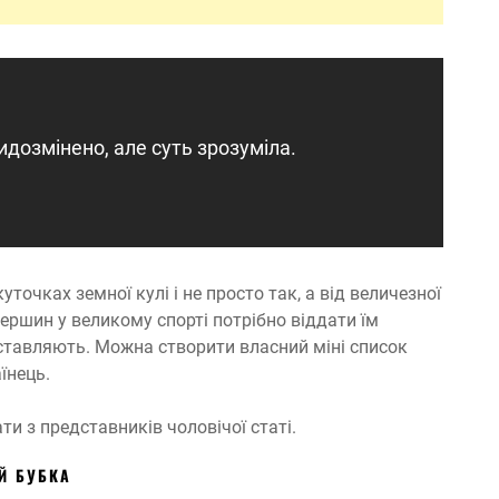
видозмінено, але суть зрозуміла.
точках земної кулі і не просто так, а від величезної
вершин у великому спорті потрібно віддати їм
едставляють. Можна створити власний міні список
їнець.
ти з представників чоловічої статі.
ІЙ БУБКА