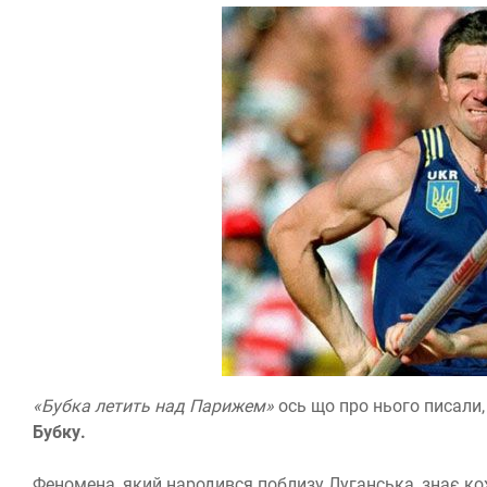
«Бубка летить над Парижем»
ось що про нього писали,
Бубку.
Феномена, який народився поблизу Луганська, знає кож