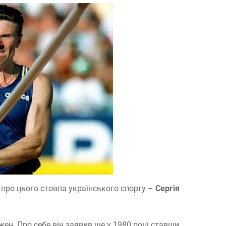
 про цього стовпа українського спорту –
Сергія
ен. Про себе він заявив ще у 1980 році ставши