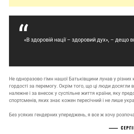
«В здоровій нації – здоровий дух», – дещо 
Не одноразово гімн нашої Батьківщини лунав у різних ку
гордості за перемогу. Окрім того, що ці люди досягли 
належне і за внесок у суспільне життя країни, яку пр
спортсменів, яких знає кожен пересічний і не лише укра
Без усяких гендерних упереджень, я все ж хочу розпоча
СЕРГ