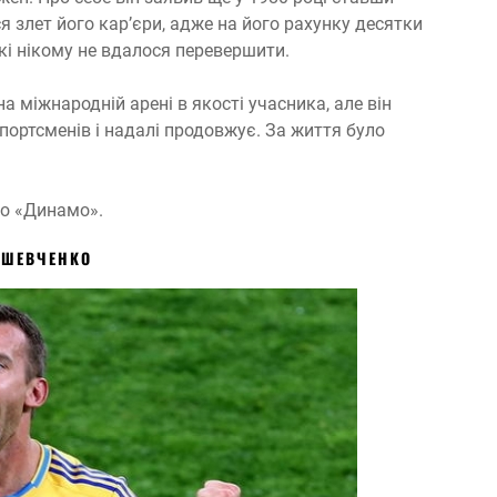
 злет його кар’єри, адже на його рахунку десятки
які нікому не вдалося перевершити.
а міжнародній арені в якості учасника, але він
портсменів і надалі продовжує. За життя було
го «Динамо».
 ШЕВЧЕНКО