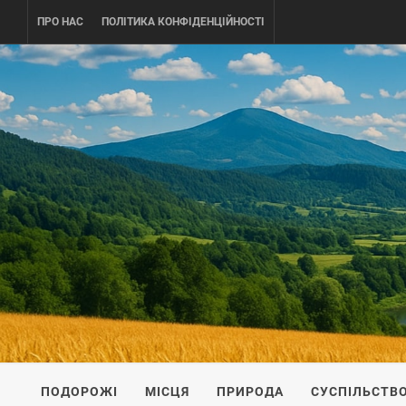
Skip
ПРО НАС
ПОЛІТИКА КОНФІДЕНЦІЙНОСТІ
to
content
UKRAINE-
ПОДОРОЖI ПО УКРАЇНІ
ПОДОРОЖІ
МІСЦЯ
ПРИРОДА
СУСПІЛЬСТВ