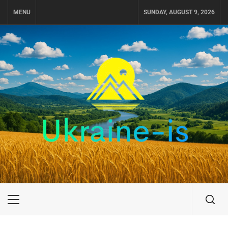
Skip
MENU
SUNDAY, AUGUST 9, 2026
to
content
UKRAINE-IS
ПОДОРОЖI ПО УКРАЇНІ
Primary
Menu