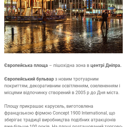
Європейська площа
– пішохідна зона в
центрі Дніпра.
Європейський бульвар
з новим тротуарним
покриттям, декоративним освітленням, озелененням і
місцями відпочинку створений в 2005 р до Дня міста.
Площу прикрашає карусель, виготовлена
французькою фірмою Соncept 1900 International, що
зберігає традиції виробництва подібних атракціонів
вже більше 100 років. На площі розташований торгово-