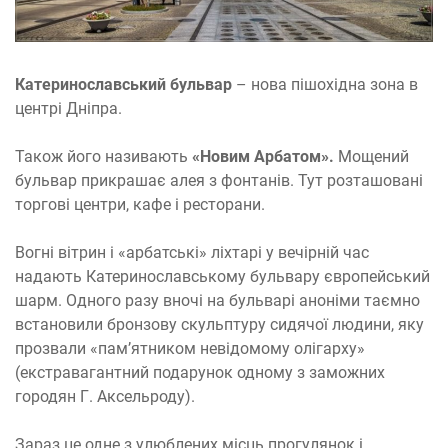
Катеринославський бульвар
– нова пішохідна зона в
центрі Дніпра.
Також його називають
«Новим Арбатом».
Мощений
бульвар прикрашає алея з фонтанів. Тут розташовані
торгові центри, кафе і ресторани.
Вогні вітрин і «арбатські» ліхтарі у вечірній час
надають Катеринославському бульвару європейський
шарм. Одного разу вночі на бульварі аноніми таємно
встановили бронзову скульптуру сидячої людини, яку
прозвали «пам’ятником невідомому олігарху»
(екстравагантний подарунок одному з заможних
городян Г. Аксельроду).
Зараз це одне з улюблених місць прогулянок і