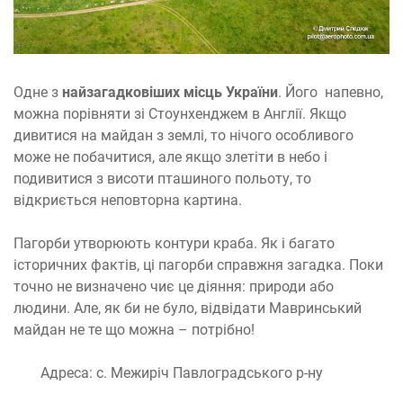
Одне з
найзагадковіших місць України
. Його напевно,
можна порівняти зі Стоунхенджем в Англії. Якщо
дивитися на майдан з землі, то нічого особливого
може не побачитися, але якщо злетіти в небо і
подивитися з висоти пташиного польоту, то
відкриється неповторна картина.
Пагорби утворюють контури краба. Як і багато
історичних фактів, ці пагорби справжня загадка. Поки
точно не визначено чиє це діяння: природи або
людини. Але, як би не було, відвідати Мавринський
майдан не те що можна – потрібно!
Адреса: с. Межиріч Павлоградського р-ну