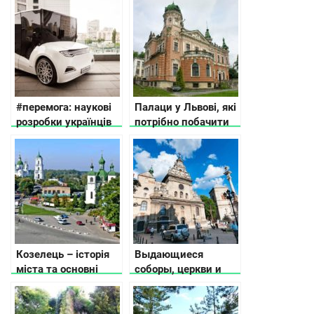
#перемога: наукові
Палаци у Львові, які
розробки українців
потрібно побачити
за останні роки
Козелець – історія
Выдающиеся
міста та основні
соборы, церкви и
пам’ятки
храмы во Львове