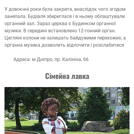
У довоєнні роки була закрита, внаслідок чого згодом
занепала. Будівля збереглася і в ньому облаштували
органний зал. Зараз церква є Будинком органної
музики. В середині встановлено 12-тонний орган.
Цегляні колони не залишать байдужими перехожих, а
органна музика дозволить відпочити і розслабитися
Адреса: м Дніпро, пр. Калініна, 66
С
імейна лавка