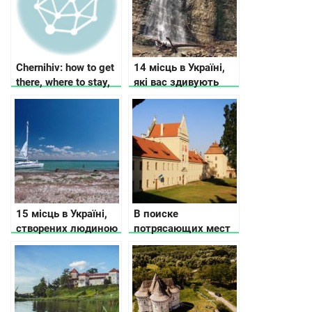
Chernihiv: how to get
14 місць в Україні,
there, where to stay,
які вас здивують
what to see
15 місць в Україні,
В поиске
створених людиною
потрясающих мест
та природою, які вам
Львовской области
точно сподобаються
– замки, дворцы и
усадьбы