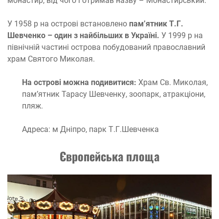
монастир, від чого і отримав назву – Монастирський.
У 1958 р на острові встановлено
пам’ятник Т.Г.
Шевченко – один з найбільших в Україні.
У 1999 р на
північній частині острова побудований православний
храм Святого Миколая.
На острові можна подивитися:
Храм Св. Миколая,
пам’ятник Тарасу Шевченку, зоопарк, атракціони,
пляж.
Адреса: м Дніпро, парк Т.Г.Шевченка
Європейська площа