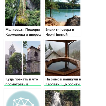
Малиевцы: Пещеры
Блакитні озера в
Кармелюка и дворец
Чернігівській
Орловских
області
Куда поехать и что
На зимові канікули в
посмотреть в
Карпати: що робити
Волынской области