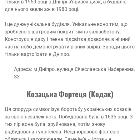
тільки в 1959 році в Дніпрі з’явився цирк, а будівлю
для нього звели аж в 1980 році.
І це дуже унікальна будівля. Унікальне воно тим, що
зроблено з шатровим покриттям із залізобетону.
Конструкція даху і певна підсвітка дозволяє в нічний
час на небо демонструвати різних звірів. Заради цього
тільки варто їхати в Дніпро.
Адреса: м Дніпро, вулиця Січеславська Набережна,
33
Козацька Фортеця (Кодак)
Ця споруда символізує боротьбу українських козаків
за свою незалежність. Побудована була в 1635 році. З
тих пір вона була зруйнована, потім знову
відбудована і укріплена. Неодноразово фортецю
облягали і захоплювали. Саме ім’я «Кодак» в