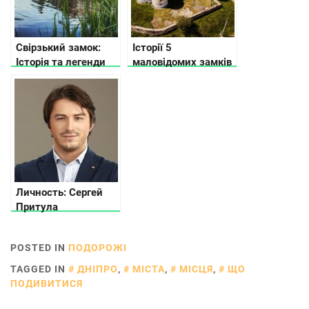
Свірзький замок:
Історії 5
Історія та легенди
маловідомих замків
Хмельницької
області
Личность: Сергей
Притула
POSTED IN
ПОДОРОЖІ
TAGGED IN
ДНІПРО
,
МІСТА
,
МІСЦЯ
,
ЩО
ПОДИВИТИСЯ