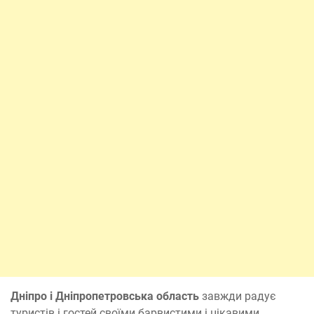
Дніпро і Дніпропетровська область
завжди радує
туристів і гостей своїми барвистими і цікавими