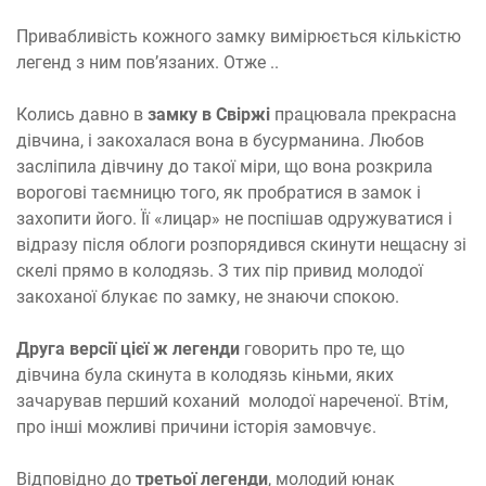
Привабливість кожного замку вимірюється кількістю
легенд з ним пов’язаних. Отже ..
Колись давно в
замку в Свіржі
працювала прекрасна
дівчина, і закохалася вона в бусурманина. Любов
засліпила дівчину до такої міри, що вона розкрила
ворогові таємницю того, як пробратися в замок і
захопити його. Її «лицар» не поспішав одружуватися і
відразу після облоги розпорядився скинути нещасну зі
скелі прямо в колодязь. З тих пір привид молодої
закоханої блукає по замку, не знаючи спокою.
Друга версії цієї ж легенди
говорить про те, що
дівчина була скинута в колодязь кіньми, яких
зачарував перший коханий молодої нареченої. Втім,
про інші можливі причини історія замовчує.
Відповідно до
третьої легенди
, молодий юнак