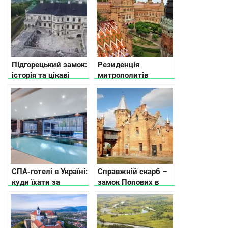
Підгорецький замок:
Резиденція
історія та цікаві
митрополитів
факти
Буковини і Далмації
СПА-готелі в Україні:
Справжній скарб –
куди їхати за
замок Попових в
релаксом
Запорізькій області