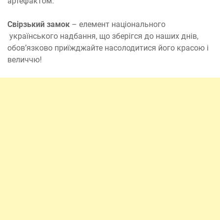
артефактом.
Свірзький замок
– елемент національного
українського надбання, що зберігся до наших днів,
обов’язково приїжджайте насолодитися його красою і
величчю!