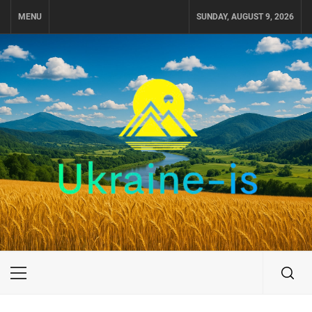
Skip
MENU
SUNDAY, AUGUST 9, 2026
to
content
UKRAINE-IS
ПОДОРОЖI ПО УКРАЇНІ
Primary
Menu