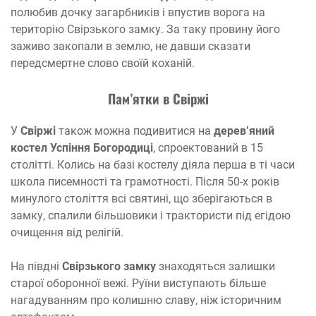
полюбив дочку загарбників і впустив ворога на
територію Свірзького замку. За таку провину його
заживо закопали в землю, не давши сказати
передсмертне слово своїй коханій.
П
ам’ятки в Свіржі
У
Свіржі
також можна подивитися на
дерев’яний
костел Успіння Богородиці
, спроектований в 15
столітті. Колись на базі костелу діяла перша в ті часи
школа писемності та грамотності. Після 50-х років
минулого століття всі святині, що зберігаються в
замку, спалили більшовики і трактористи під егідою
очищення від релігій.
На півдні
Свірзького замку
знаходяться залишки
старої оборонної вежі. Руїни виступають більше
нагадуванням про колишню славу, ніж історичним