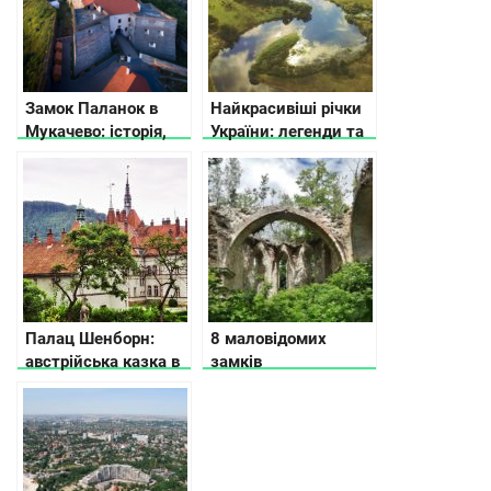
Замок Паланок в
Найкрасивіші річки
Мукачево: історія,
України: легенди та
легенди, факти
історії
Палац Шенборн:
8 маловідомих
австрійська казка в
замків
Україні
Тернопільської
області