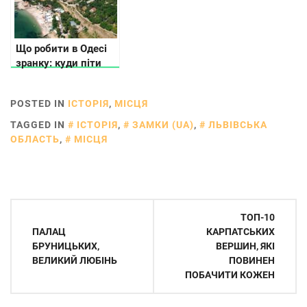
Що робити в Одесі
зранку: куди піти
поїсти і де погуляти
POSTED IN
ІСТОРІЯ
,
МІСЦЯ
TAGGED IN
ІСТОРІЯ
,
ЗАМКИ (UA)
,
ЛЬВІВСЬКА
ОБЛАСТЬ
,
МІСЦЯ
Навігація
ТОП-10
записів
ПАЛАЦ
КАРПАТСЬКИХ
БРУНИЦЬКИХ,
ВЕРШИН, ЯКІ
ВЕЛИКИЙ ЛЮБІНЬ
ПОВИНЕН
ПОБАЧИТИ КОЖЕН