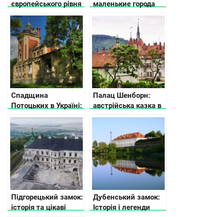
європейського рівня
маленькие города
в Україні
Украины
Спадщина
Палац Шенборн:
Потоцьких в Україні:
австрійська казка в
15 палаців, замків і
Україні
фортець
Підгорецький замок:
Дубенський замок:
історія та цікаві
Історія і легенди