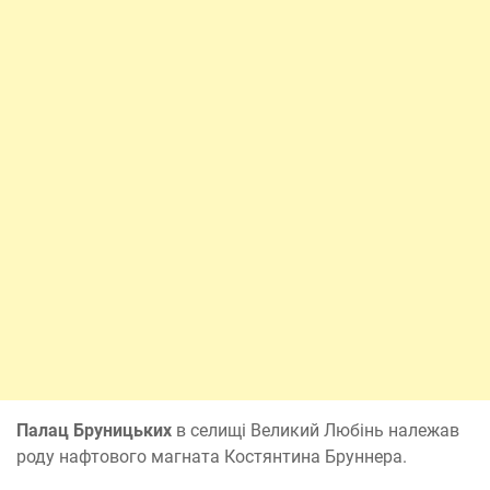
Палац Бруницьких
в селищі Великий Любінь належав
роду нафтового магната Костянтина Бруннера.