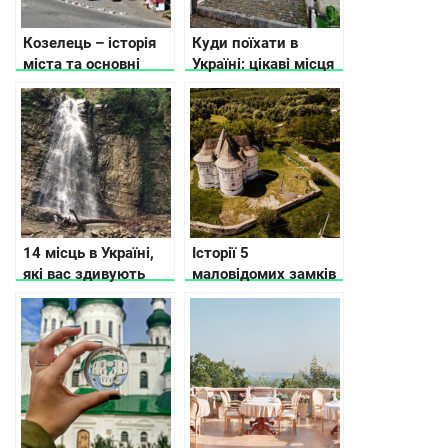
Козелець – історія
Куди поїхати в
міста та основні
Україні: цікаві місця
пам’ятки
для вихідних
14 місць в Україні,
Історії 5
які вас здивують
маловідомих замків
Хмельницької
області