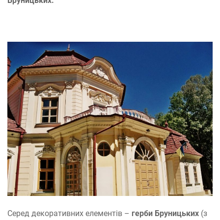
Бруницьких.
Серед декоративних елементів –
герби Бруницьких
(з