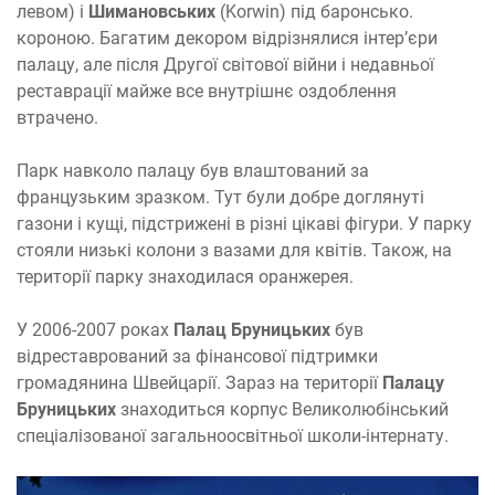
левом) і
Шимановських
(Korwin) під баронсько.
короною. Багатим декором відрізнялися інтер’єри
палацу, але після Другої світової війни і недавньої
реставрації майже все внутрішнє оздоблення
втрачено.
Парк навколо палацу був влаштований за
французьким зразком. Тут були добре доглянуті
газони і кущі, підстрижені в різні цікаві фігури. У парку
стояли низькі колони з вазами для квітів. Також, на
території парку знаходилася оранжерея.
У 2006-2007 роках
Палац Бруницьких
був
відреставрований за фінансової підтримки
громадянина Швейцарії. Зараз на території
Палацу
Бруницьких
знаходиться корпус Великолюбінський
спеціалізованої загальноосвітньої школи-інтернату.