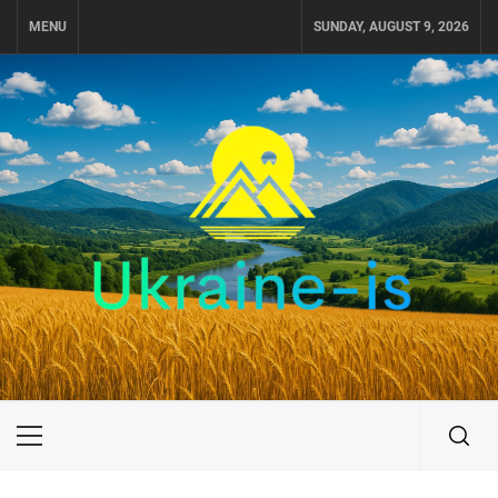
Skip
MENU
SUNDAY, AUGUST 9, 2026
to
content
UKRAINE-IS
ПОДОРОЖI ПО УКРАЇНІ
Primary
Menu