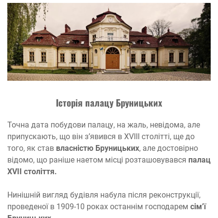
І
стор
і
я
палацу
Бруниц
ь
ких
Точна дата побудови палацу, на жаль, невідома, але
припускають, що він з’явився в XVIII столітті, ще до
того, як став
власністю Бруницьких
, але достовірно
відомо, що раніше наетом місці розташовувався
палац
XVII століття.
Нинішній вигляд будівля набула після реконструкції,
проведеної в 1909-10 роках останнім господарем
сім’ї