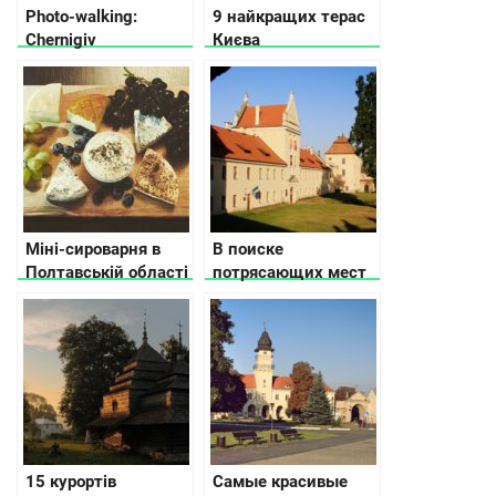
Photo-walking:
9 найкращих терас
Chernigiv
Києва
Міні-сироварня в
В поиске
Полтавській області
потрясающих мест
з авторськими та
Львовской области
еко-продуктами
– замки, дворцы и
усадьбы
15 курортів
Самые красивые