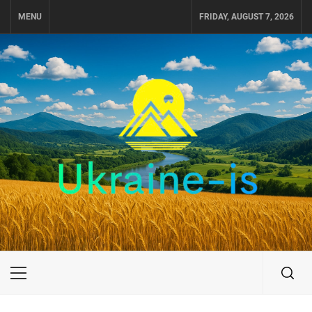
Skip
MENU
FRIDAY, AUGUST 7, 2026
to
content
UKRAINE-IS
ПУТЕШЕСТВИЕ ПО УКРАИНЕ
Primary
Menu