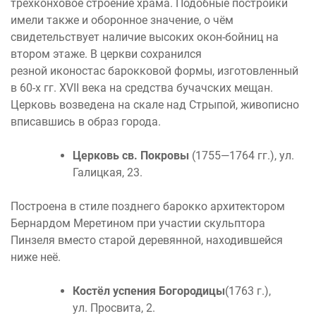
трехконховое строение храма. Подобные постройки
имели также и оборонное значение, о чём
свидетельствует наличие высоких окон-бойниц на
втором этаже. В церкви сохранился
резной иконостас барокковой формы, изготовленный
в 60-х гг. XVII века на средства бучачских мещан.
Церковь возведена на скале над Стрыпой, живописно
вписавшись в образ города.
Церковь св. Покровы
(1755—1764 гг.), ул.
Галицкая, 23.
Построена в стиле позднего барокко архитектором
Бернардом Меретином при участии скульптора
Пинзеля вместо старой деревянной, находившейся
ниже неё.
Костёл успения Богородицы
(1763 г.),
ул. Просвита, 2.