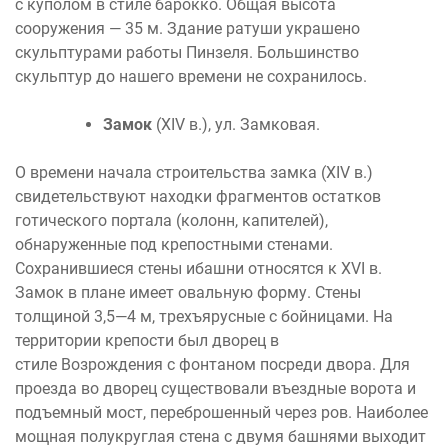
с куполом в стиле барокко. Общая высота
сооружения — 35 м. Здание ратуши украшено
скульптурами работы Пинзеля. Большинство
скульптур до нашего времени не сохранилось.
Замок
(XIV в.), ул. Замковая.
О времени начала строительства замка (XIV в.)
свидетельствуют находки фрагментов остатков
готического портала (колонн, капителей),
обнаруженные под крепостными стенами.
Сохранившиеся стены ибашни относятся к XVI в.
Замок в плане имеет овальную форму. Стены
толщиной 3,5—4 м, трехъярусные с бойницами. На
территории крепости был дворец в
стиле Возрождения с фонтаном посреди двора. Для
проезда во дворец существовали въездные ворота и
подъемный мост, переброшенный через ров. Наиболее
мощная полукруглая стена с двумя башнями выходит