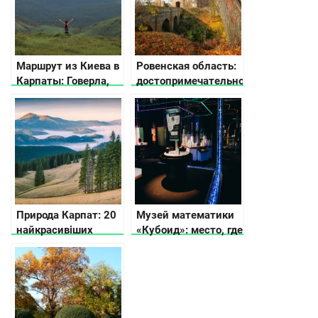
Маршрут из Киева в
Ровенская область:
Карпаты: Говерла,
достопримечательности,
рафтинг и бассейн в
интересные места,
горах
неизвестные факты
Природа Карпат: 20
Музей математики
найкрасивіших
«Кубоид»: место, где
місць українських
числа оживают
Карпат, щоб
відвідати цього року