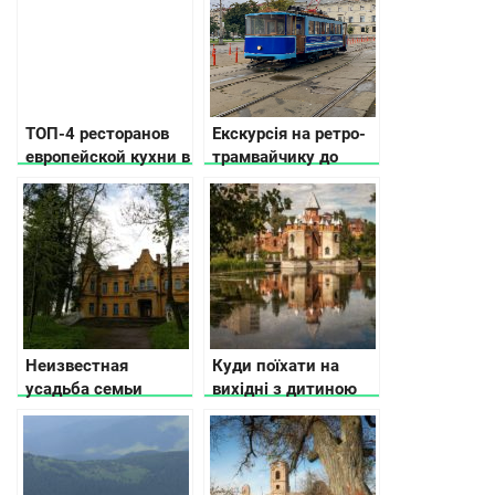
ТОП-4 ресторанов
Екскурсія на ретро-
европейской кухни в
трамвайчику до
Киеве
минулого й
сьогодення Києва
Неизвестная
Куди поїхати на
усадьба семьи
вихідні з дитиною
Терещенко в
Житомирской
области