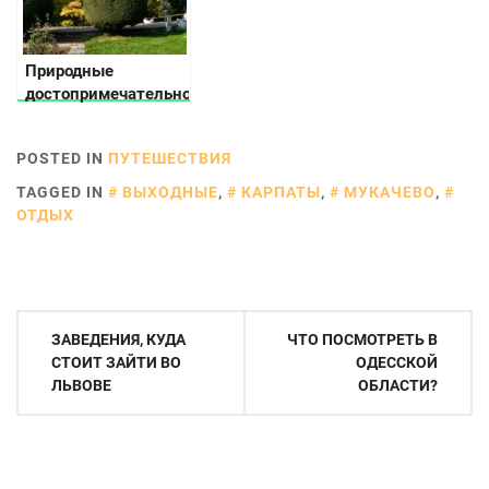
Природные
достопримечательности
Украины — места, о
которых мало кто
POSTED IN
ПУТЕШЕСТВИЯ
слышал
TAGGED IN
ВЫХОДНЫЕ
,
КАРПАТЫ
,
МУКАЧЕВО
,
ОТДЫХ
Навигация
ЗАВЕДЕНИЯ, КУДА
ЧТО ПОСМОТРЕТЬ В
по
СТОИТ ЗАЙТИ ВО
ОДЕССКОЙ
ЛЬВОВЕ
ОБЛАСТИ?
записям