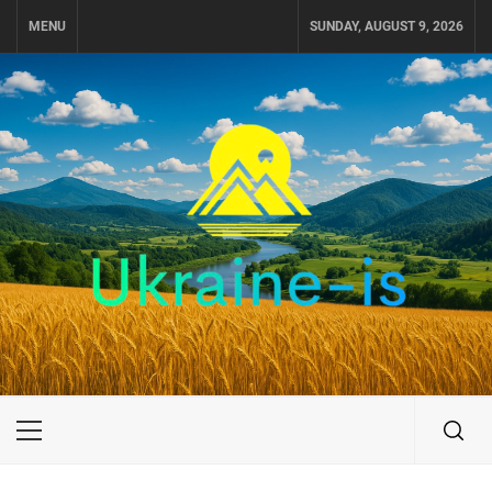
Skip
MENU
SUNDAY, AUGUST 9, 2026
to
content
UKRAINE-IS
ПУТЕШЕСТВИЕ ПО УКРАИНЕ
Primary
Menu