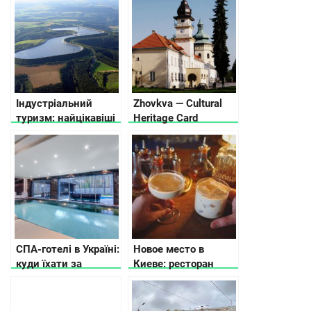
хто посів перше
місце?
Індустріальний
Zhovkva — Cultural
туризм: найцікавіші
Heritage Card
об’єкти для
подорожі
СПА-готелі в Україні:
Новое место в
куди їхати за
Киеве: ресторан
релаксом
Podil East India
Company