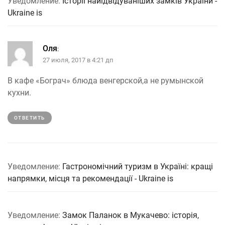
Уведомление:
Історії найідвідуваніших замків України -
Ukraine is
Оля
:
27 июля, 2017 в 4:21 дп
В кафе «Бограч» блюда венгерской,а не румынской
кухни.
ОТВЕТИТЬ
Уведомление:
Гастрономічний туризм в Україні: кращі
напрямки, місця та рекомендації - Ukraine is
Уведомление:
Замок Паланок в Мукачево: історія,