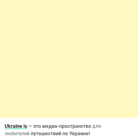
Ukraine is
— это медиа-пространство
для
любителей
путешествий по Украине!