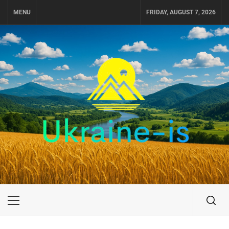
Skip
MENU
FRIDAY, AUGUST 7, 2026
to
content
UKRAINE-IS
ПУТЕШЕСТВИЕ ПО УКРАИНЕ
Primary
Menu