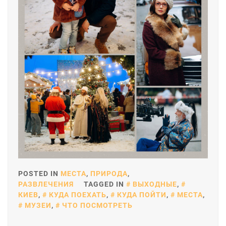
POSTED IN
МЕСТА
,
ПРИРОДА
,
РАЗВЛЕЧЕНИЯ
TAGGED IN
ВЫХОДНЫЕ
,
КИЕВ
,
КУДА ПОЕХАТЬ
,
КУДА ПОЙТИ
,
МЕСТА
,
МУЗЕИ
,
ЧТО ПОСМОТРЕТЬ