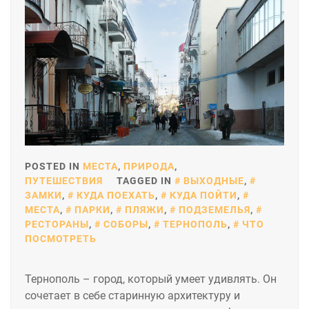
POSTED IN
МЕСТА
,
ПРИРОДА
,
ПУТЕШЕСТВИЯ
TAGGED IN
ВЫХОДНЫЕ
,
ЗАМКИ
,
КУДА ПОЕХАТЬ
,
КУДА ПОЙТИ
,
МЕСТА
,
ПАРКИ
,
ПЛЯЖИ
,
ПОДЗЕМЕЛЬЯ
,
РЕСТОРАНЫ
,
СОБОРЫ
,
ТЕРНОПОЛЬ
,
ЧТО
ПОСМОТРЕТЬ
Тернополь – город, который умеет удивлять. Он
сочетает в себе старинную архитектуру и