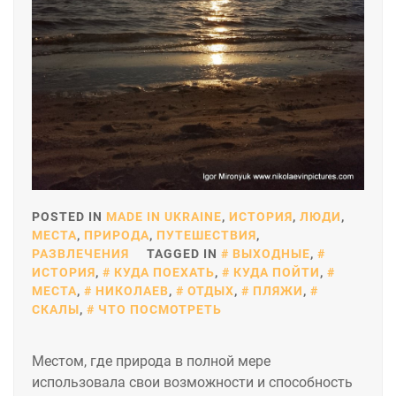
POSTED IN
MADE IN UKRAINE
,
ИСТОРИЯ
,
ЛЮДИ
,
МЕСТА
,
ПРИРОДА
,
ПУТЕШЕСТВИЯ
,
РАЗВЛЕЧЕНИЯ
TAGGED IN
ВЫХОДНЫЕ
,
ИСТОРИЯ
,
КУДА ПОЕХАТЬ
,
КУДА ПОЙТИ
,
МЕСТА
,
НИКОЛАЕВ
,
ОТДЫХ
,
ПЛЯЖИ
,
СКАЛЫ
,
ЧТО ПОСМОТРЕТЬ
Местом, где природа в полной мере
использовала свои возможности и способность