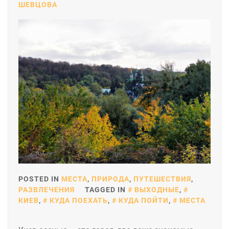
ШЕВЦОВА
POSTED IN
МЕСТА
,
ПРИРОДА
,
ПУТЕШЕСТВИЯ
,
РАЗВЛЕЧЕНИЯ
TAGGED IN
ВЫХОДНЫЕ
,
КИЕВ
,
КУДА ПОЕХАТЬ
,
КУДА ПОЙТИ
,
МЕСТА