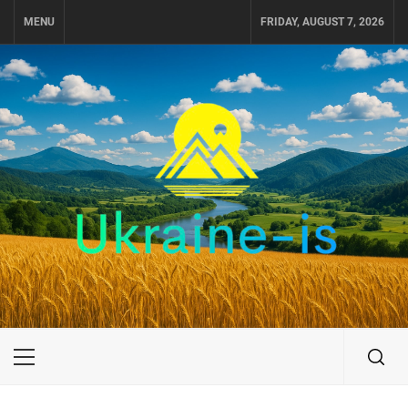
Skip
MENU
FRIDAY, AUGUST 7, 2026
to
content
UKRAINE-IS
ПУТЕШЕСТВИЕ ПО УКРАИНЕ
Primary
Menu