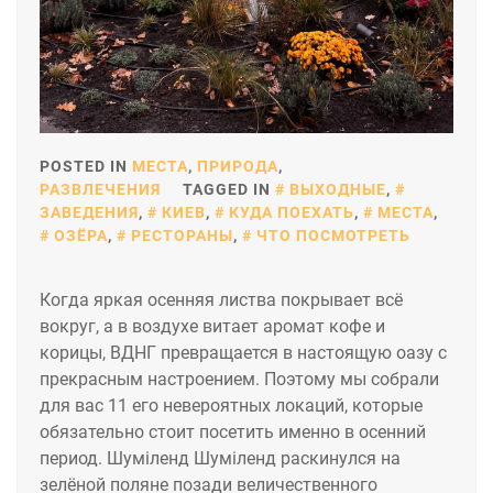
POSTED IN
МЕСТА
,
ПРИРОДА
,
РАЗВЛЕЧЕНИЯ
TAGGED IN
ВЫХОДНЫЕ
,
ЗАВЕДЕНИЯ
,
КИЕВ
,
КУДА ПОЕХАТЬ
,
МЕСТА
,
ОЗЁРА
,
РЕСТОРАНЫ
,
ЧТО ПОСМОТРЕТЬ
Когда яркая осенняя листва покрывает всё
вокруг, а в воздухе витает аромат кофе и
корицы, ВДНГ превращается в настоящую оазу с
прекрасным настроением. Поэтому мы собрали
для вас 11 его невероятных локаций, которые
обязательно стоит посетить именно в осенний
период. Шуміленд Шуміленд раскинулся на
зелёной поляне позади величественного