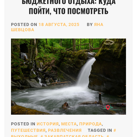
БЮДЖЕТНОГО ОТДЫХА: КУДА
ПОЙТИ, ЧТО ПОСМОТРЕТЬ
POSTED ON
18 АВГУСТА, 2025
BY
ЯНА
ШЕВЦОВА
POSTED IN
ИСТОРИЯ
,
МЕСТА
,
ПРИРОДА
,
ПУТЕШЕСТВИЯ
,
РАЗВЛЕЧЕНИЯ
TAGGED IN
ВЫХОДНЫЕ
,
ЗАКАРПАТСКАЯ ОБЛАСТЬ
,