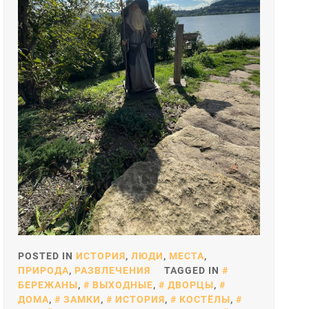
POSTED IN
ИСТОРИЯ
,
ЛЮДИ
,
МЕСТА
,
ПРИРОДА
,
РАЗВЛЕЧЕНИЯ
TAGGED IN
БЕРЕЖАНЫ
,
ВЫХОДНЫЕ
,
ДВОРЦЫ
,
ДОМА
,
ЗАМКИ
,
ИСТОРИЯ
,
КОСТЁЛЫ
,