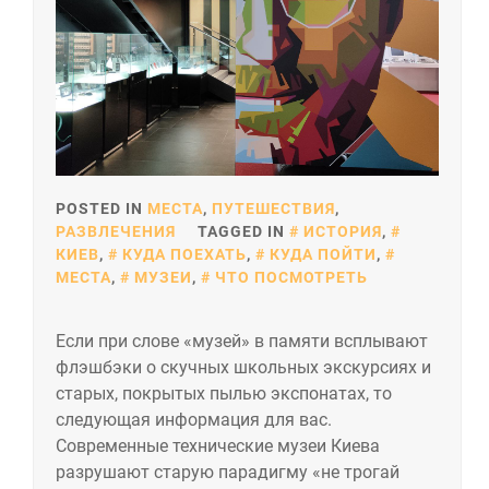
POSTED IN
МЕСТА
,
ПУТЕШЕСТВИЯ
,
РАЗВЛЕЧЕНИЯ
TAGGED IN
ИСТОРИЯ
,
КИЕВ
,
КУДА ПОЕХАТЬ
,
КУДА ПОЙТИ
,
МЕСТА
,
МУЗЕИ
,
ЧТО ПОСМОТРЕТЬ
Если при слове «музей» в памяти всплывают
флэшбэки о скучных школьных экскурсиях и
старых, покрытых пылью экспонатах, то
следующая информация для вас.
Современные технические музеи Киева
разрушают старую парадигму «не трогай