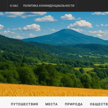
Skip
О НАС
ПОЛИТИКА КОНФИДЕНЦИАЛЬНОСТИ
to
content
UKRAINE-
ПУТЕШЕСТВИЕ ПО УКРАИНЕ
ПУТЕШЕСТВИЯ
МЕСТА
ПРИРОДА
ОБЩЕСТ