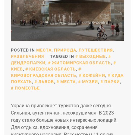
POSTED IN
МЕСТА
,
ПРИРОДА
,
ПУТЕШЕСТВИЯ
,
РАЗВЛЕЧЕНИЯ
TAGGED IN
ВЫХОДНЫЕ
,
ДЕНДРОПАРКИ
,
ЖИТОМИРСКАЯ ОБЛАСТЬ
,
КИЕВ
,
КИЕВСКАЯ ОБЛАСТЬ
,
КИРОВОГРАДСКАЯ ОБЛАСТЬ
,
КОФЕЙНИ
,
КУДА
ПОЕХАТЬ
,
ЛЬВОВ
,
МЕСТА
,
МУЗЕИ
,
ПАРКИ
,
ПОМЕСТЬЕ
Украина привлекает туристов даже сегодня.
Сильная, аутентичная, несокрушимая. В 2023
году стало больше новых интересных локаций.
Для отдыха, вдохновения, сохранения
культурного наследия. Рассмотрим 11 ярких