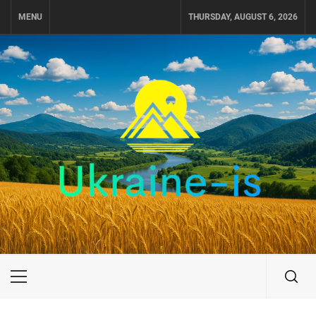
Skip
MENU
THURSDAY, AUGUST 6, 2026
to
content
UKRAINE-IS
ПУТЕШЕСТВИЕ ПО УКРАИНЕ
Primary
Menu