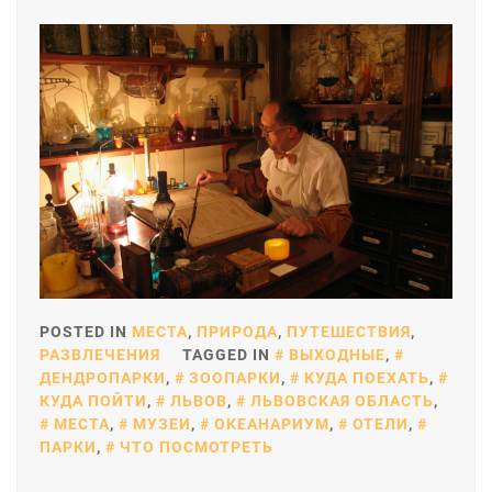
POSTED IN
МЕСТА
,
ПРИРОДА
,
ПУТЕШЕСТВИЯ
,
РАЗВЛЕЧЕНИЯ
TAGGED IN
ВЫХОДНЫЕ
,
ДЕНДРОПАРКИ
,
ЗООПАРКИ
,
КУДА ПОЕХАТЬ
,
КУДА ПОЙТИ
,
ЛЬВОВ
,
ЛЬВОВСКАЯ ОБЛАСТЬ
,
МЕСТА
,
МУЗЕИ
,
ОКЕАНАРИУМ
,
ОТЕЛИ
,
ПАРКИ
,
ЧТО ПОСМОТРЕТЬ