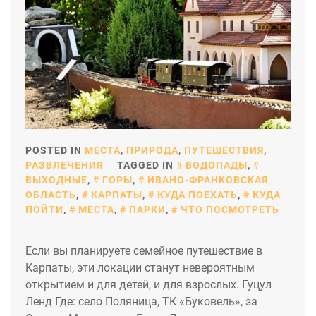
POSTED IN
МЕСТА
,
ПРИРОДА
,
ПУТЕШЕСТВИЯ
,
РАЗВЛЕЧЕНИЯ
TAGGED IN
ВОДОПАДЫ
,
ВЫХОДНЫЕ
,
ГОРЫ
,
ИВАНО-ФРАНКОВСКАЯ
ОБЛАСТЬ
,
КАРПАТЫ
,
КУДА ПОЕХАТЬ
,
КУДА
ПОЙТИ
,
МЕСТА
,
ПАРКИ
,
ЧТО ПОСМОТРЕТЬ
Если вы планируете семейное путешествие в
Карпаты, эти локации станут невероятным
открытием и для детей, и для взрослых. Гуцул
Ленд Где: село Поляница, ТК «Буковель», за