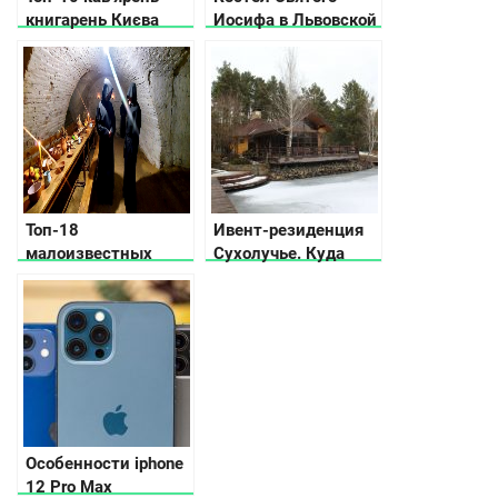
книгарень Києва
Иосифа в Львовской
области
Топ-18
Ивент-резиденция
малоизвестных
Сухолучье. Куда
мест в Умани: что
поехать на
посмотреть, куда
выходные?
пойти
Особенности iphone
12 Pro Max