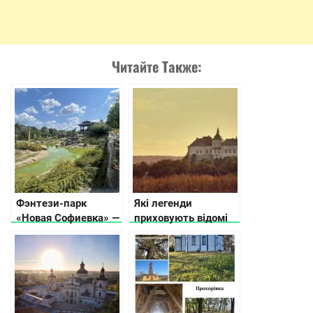
Читайте Также:
Фэнтези-парк
Які легенди
«Новая Софиевка» —
приховують відомі
место красоты и
замки України
гармонии