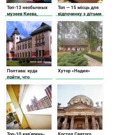
Топ-13 необычных
Топ — 15 місць для
музеев Киева,
відпочинку з дітьми
которые вас удивят
в Карпатах, куди
піти, що подивитись
Полтава: куда
Хутор «Надия»
пойти, что
посмотреть, где
остановиться
Топ-10 кав’ярень-
Костел Святого