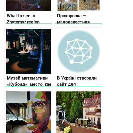
What to see in
Прохоровка —
Zhytomyr region
малоизвестная
жемчужина
Черкасской области,
что посмотреть
Музей математики
В Україні створили
«Кубоид»: место, где
сайт для
числа оживают
працевлаштування
біженців за
кордоном