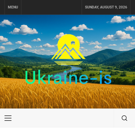
Skip
MENU
SUNDAY, AUGUST 9, 2026
to
content
UKRAINE-IS
ПУТЕШЕСТВИЕ ПО УКРАИНЕ
Primary
Menu