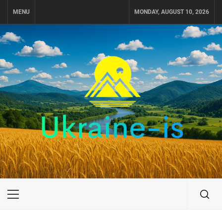
Skip
MENU
MONDAY, AUGUST 10, 2026
to
content
UKRAINE-IS
ПУТЕШЕСТВИЕ ПО УКРАИНЕ
Primary
Menu