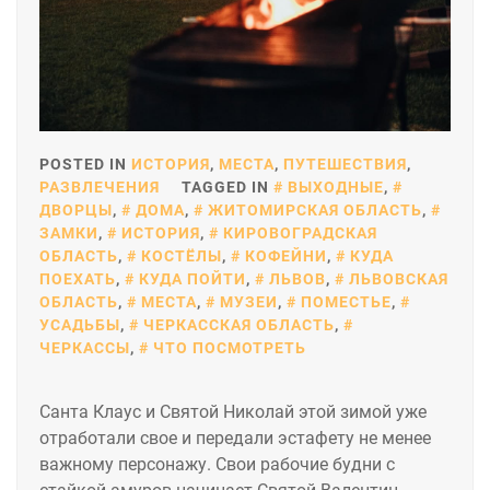
POSTED IN
ИСТОРИЯ
,
МЕСТА
,
ПУТЕШЕСТВИЯ
,
РАЗВЛЕЧЕНИЯ
TAGGED IN
ВЫХОДНЫЕ
,
ДВОРЦЫ
,
ДОМА
,
ЖИТОМИРСКАЯ ОБЛАСТЬ
,
ЗАМКИ
,
ИСТОРИЯ
,
КИРОВОГРАДСКАЯ
ОБЛАСТЬ
,
КОСТЁЛЫ
,
КОФЕЙНИ
,
КУДА
ПОЕХАТЬ
,
КУДА ПОЙТИ
,
ЛЬВОВ
,
ЛЬВОВСКАЯ
ОБЛАСТЬ
,
МЕСТА
,
МУЗЕИ
,
ПОМЕСТЬЕ
,
УСАДЬБЫ
,
ЧЕРКАССКАЯ ОБЛАСТЬ
,
ЧЕРКАССЫ
,
ЧТО ПОСМОТРЕТЬ
Санта Клаус и Святой Николай этой зимой уже
отработали свое и передали эстафету не менее
важному персонажу. Свои рабочие будни с