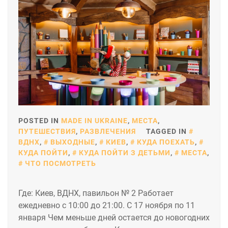
POSTED IN
MADE IN UKRAINE
,
МЕСТА
,
ПУТЕШЕСТВИЯ
,
РАЗВЛЕЧЕНИЯ
TAGGED IN
ВДНХ
,
ВЫХОДНЫЕ
,
КИЕВ
,
КУДА ПОЕХАТЬ
,
КУДА ПОЙТИ
,
КУДА ПОЙТИ З ДЕТЬМИ
,
МЕСТА
,
ЧТО ПОСМОТРЕТЬ
Где: Киев, ВДНХ, павильон № 2 Работает
ежедневно с 10:00 до 21:00. С 17 ноября по 11
января Чем меньше дней остается до новогодних