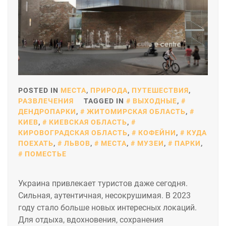
POSTED IN
МЕСТА
,
ПРИРОДА
,
ПУТЕШЕСТВИЯ
,
РАЗВЛЕЧЕНИЯ
TAGGED IN
ВЫХОДНЫЕ
,
ДЕНДРОПАРКИ
,
ЖИТОМИРСКАЯ ОБЛАСТЬ
,
КИЕВ
,
КИЕВСКАЯ ОБЛАСТЬ
,
КИРОВОГРАДСКАЯ ОБЛАСТЬ
,
КОФЕЙНИ
,
КУДА
ПОЕХАТЬ
,
ЛЬВОВ
,
МЕСТА
,
МУЗЕИ
,
ПАРКИ
,
ПОМЕСТЬЕ
Украина привлекает туристов даже сегодня.
Сильная, аутентичная, несокрушимая. В 2023
году стало больше новых интересных локаций.
Для отдыха, вдохновения, сохранения