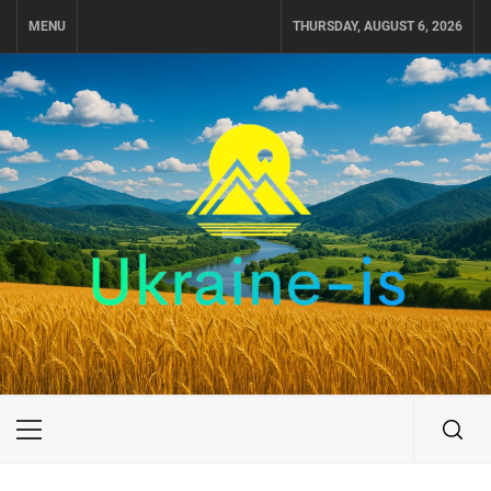
Skip
MENU
THURSDAY, AUGUST 6, 2026
to
content
UKRAINE-IS
ПУТЕШЕСТВИЕ ПО УКРАИНЕ
Primary
Menu