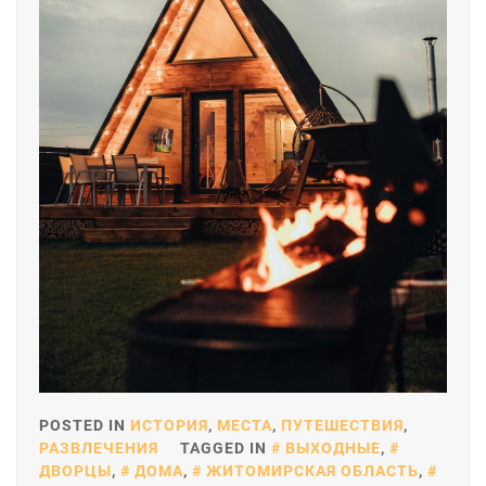
POSTED IN
ИСТОРИЯ
,
МЕСТА
,
ПУТЕШЕСТВИЯ
,
РАЗВЛЕЧЕНИЯ
TAGGED IN
ВЫХОДНЫЕ
,
ДВОРЦЫ
,
ДОМА
,
ЖИТОМИРСКАЯ ОБЛАСТЬ
,