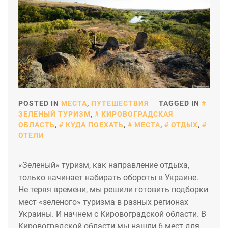
POSTED IN
МЕСТА
,
ПУТЕШЕСТВИЯ
TAGGED IN
ЗЕЛЕНЫЙ ТУРИЗМ
,
КИРОВОГРАДСКАЯ
ОБЛАСТЬ
,
КУДА ПОЕХАТЬ
,
МЕСТА
,
ОТДЫХ
,
ОТЕЛИ
«Зеленый» туризм, как направление отдыха,
только начинает набирать обороты в Украине.
Не теряя времени, мы решили готовить подборки
мест «зеленого» туризма в разных регионах
Украины. И начнем с Кировоградской области. В
Кировоградской области мы нашли 6 мест для