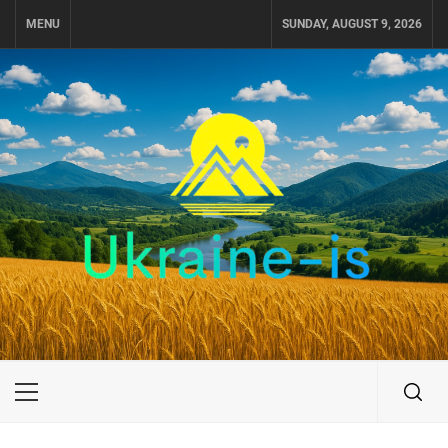
Skip
MENU
SUNDAY, AUGUST 9, 2026
to
content
UKRAINE-IS
ПУТЕШЕСТВИЕ ПО УКРАИНЕ
Primary
Menu