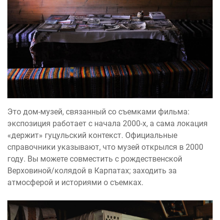
Это дом-музей, связанный со съемками фильма:
экспозиция работает с начала 2000-х, а сама локация
«держит» гуцульский контекст. Официальные
справочники указывают, что музей открылся в 2000
году. Вы можете совместить с рождественской
Верховиной/колядой в Карпатах; заходить за
атмосферой и историями о съемках.