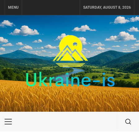
Skip
MENU
SATURDAY, AUGUST 8, 2026
to
content
UKRAINE-IS
ПУТЕШЕСТВИЕ ПО УКРАИНЕ
Primary
Menu