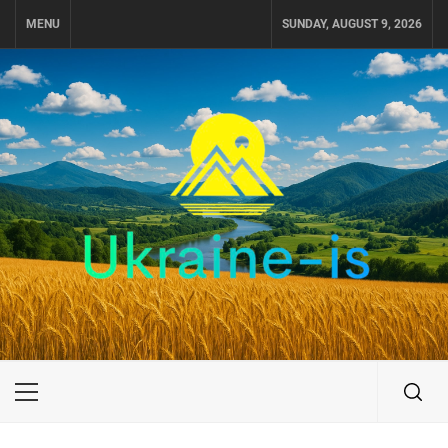
Skip
MENU
SUNDAY, AUGUST 9, 2026
to
content
UKRAINE-IS
ПУТЕШЕСТВИЕ ПО УКРАИНЕ
Primary
Menu