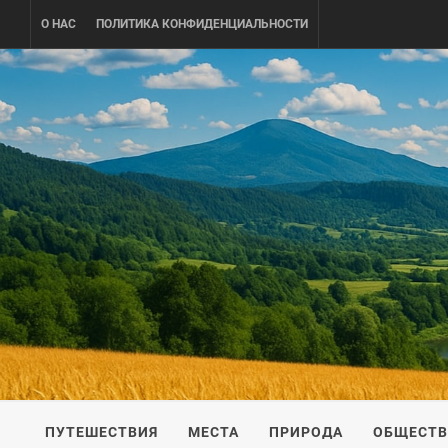
Skip
О НАС
ПОЛИТИКА КОНФИДЕНЦИАЛЬНОСТИ
to
content
UKRAINE-
ПУТЕШЕСТВИЕ ПО УКРАИНЕ
ПУТЕШЕСТВИЯ
МЕСТА
ПРИРОДА
ОБЩЕСТ