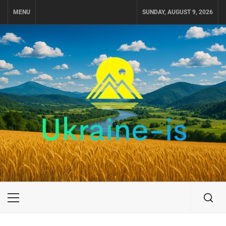
Skip
MENU
SUNDAY, AUGUST 9, 2026
to
content
UKRAINE-IS
ПУТЕШЕСТВИЕ ПО УКРАИНЕ
Primary
Menu