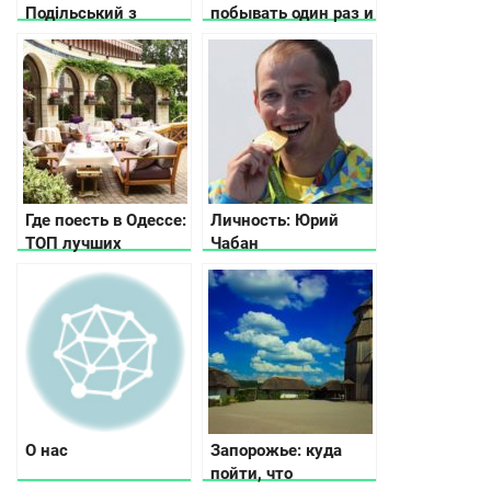
Подільський з
побывать один раз и
висоти: все, що
влюбиться на всю
потрібно побачити
жизнь
(відео)
Где поесть в Одессе:
Личность: Юрий
ТОП лучших
Чабан
заведений Южной
Пальмиры
О нас
Запорожье: куда
пойти, что