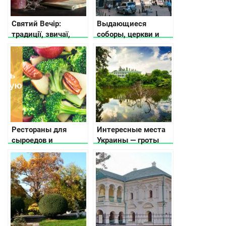
Святий Вечір:
Выдающиеся
традиції, звичаї,
соборы, церкви и
прикмети
храмы во Львове
Рестораны для
Интересные места
сыроедов и
Украины — гроты
вегетарианцев в
пещерные
разных городах
монастыри,
Украины
скальные города