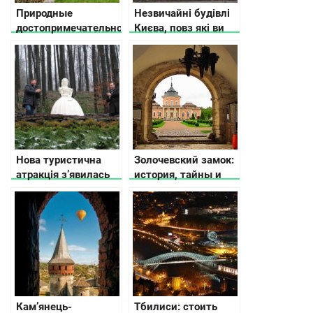
Природные
Незвичайні будівлі
достопримечательности
Києва, повз які ви
Украины — места, о
часто проходите
которых мало кто
слышал
Нова туристична
Золочевский замок:
атракція з’явилась
история, тайны и
на Закарпатті —
интересные факты
пам’ятник
імператриці Сісі
Кам’янець-
Тбилиси: стоить