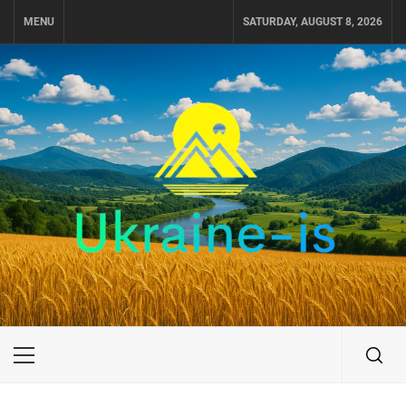
Skip
MENU
SATURDAY, AUGUST 8, 2026
to
content
UKRAINE-IS
ПУТЕШЕСТВИЕ ПО УКРАИНЕ
Primary
Menu