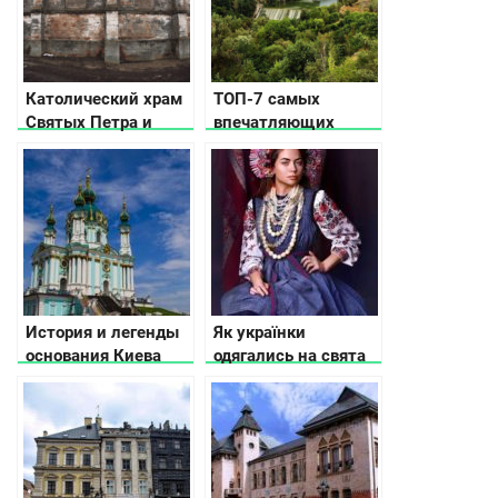
Католический храм
ТОП-7 самых
Святых Петра и
впечатляющих
Павла в
каньонов Украины
Николаевской
области
История и легенды
Як українки
основания Киева
одягались на свята
понад 100 років
тому