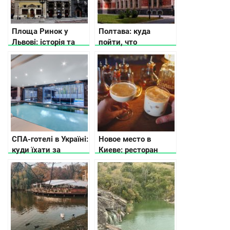
Площа Ринок у
Полтава: куда
Львові: історія та
пойти, что
цікаві факти
посмотреть, где
остановиться
СПА-готелі в Україні:
Новое место в
куди їхати за
Киеве: ресторан
релаксом
Podil East India
Company