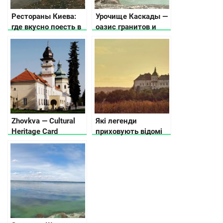
Рестораны Киева:
Урочище Каскады —
где вкусно поесть в
оазис гранитов и
столице Украины
водопадов посреди
степи
Zhovkva — Cultural
Які легенди
Heritage Card
приховують відомі
замки України