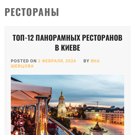
РЕСТОРАНЫ
Пагинация
ТОП-12 ПАНОРАМНЫХ РЕСТОРАНОВ
записей
В КИЕВЕ
POSTED ON
2 ФЕВРАЛЯ, 2026
BY
ЯНА
ШЕВЦОВА