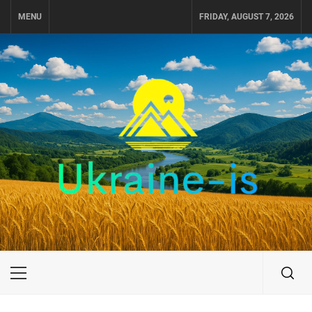
Skip
MENU
FRIDAY, AUGUST 7, 2026
to
content
UKRAINE-IS
ПУТЕШЕСТВИЕ ПО УКРАИНЕ
Primary
Menu