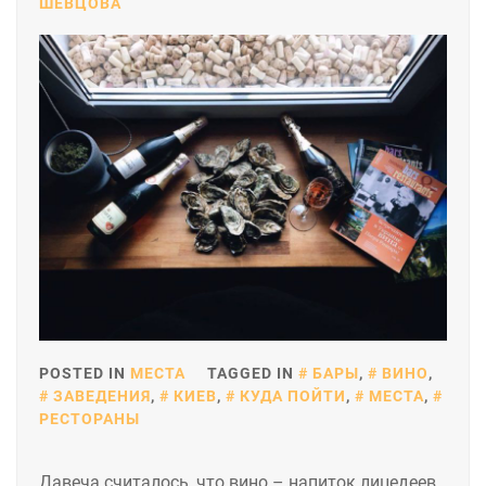
ШЕВЦОВА
POSTED IN
МЕСТА
TAGGED IN
БАРЫ
,
ВИНО
,
ЗАВЕДЕНИЯ
,
КИЕВ
,
КУДА ПОЙТИ
,
МЕСТА
,
РЕСТОРАНЫ
Давеча считалось, что вино – напиток лицедеев