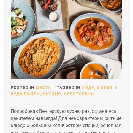
POSTED IN
МЕСТА
TAGGED IN
ЕДА
,
КИЕВ
,
КУДА ПОЙТИ
,
КУХНЯ
,
РЕСТОРАНЫ
Попробовав Венгерскую кухню раз, останетесь
ценителем навсегда! Для нее характерны сытные
блюда с большим количеством специй, основная
– паприка. Именно она придает особый цвет и