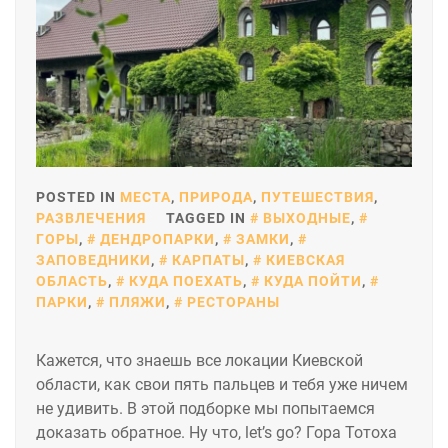
POSTED IN
МЕСТА
,
ПРИРОДА
,
ПУТЕШЕСТВИЯ
,
РАЗВЛЕЧЕНИЯ
TAGGED IN
ВЫХОДНЫЕ
,
ГОРЫ
,
ДЕНДРОПАРКИ
,
ЗАМКИ
,
ЗАПОВЕДНИКИ
,
КАРПАТЫ
,
КИЕВСКАЯ
ОБЛАСТЬ
,
КУДА ПОЕХАТЬ
,
КУДА ПОЙТИ
,
ПАРКИ
,
ПЛЯЖИ
,
РЕСТОРАНЫ
Кажется, что знаешь все локации Киевской
области, как свои пять пальцев и тебя уже ничем
не удивить. В этой подборке мы попытаемся
доказать обратное. Ну что, let’s go? Гора Тотоха