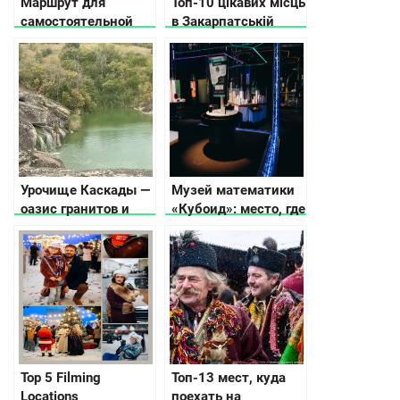
Маршрут для
Топ-10 цікавих місць
самостоятельной
в Закарпатській
прогулки по центру
області: для
Киева
бюджетного
відпочинку
Урочище Каскады —
Музей математики
оазис гранитов и
«Кубоид»: место, где
водопадов посреди
числа оживают
степи
Top 5 Filming
Топ-13 мест, куда
Locations
поехать на