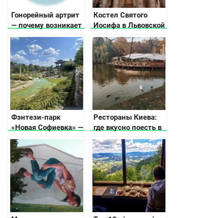
Гонорейный артрит
Костел Святого
— почему возникает
Иосифа в Львовской
и как проявляется
области
Фэнтези-парк
Рестораны Киева:
«Новая Софиевка» —
где вкусно поесть в
место красоты и
столице Украины
гармонии