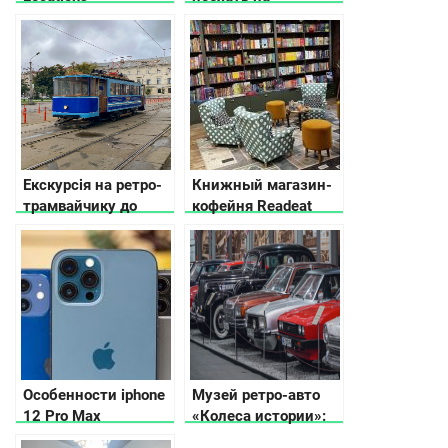
of “Christmas
Рождество в
Guardians” in Kyiv
Украине
Екскурсія на ретро-
Книжный магазин-
трамвайчику до
кофейня Readeat
минулого й
сьогодення Києва
Особенности iphone
Музей ретро-авто
12 Pro Max
«Колеса истории»:
путешествие в